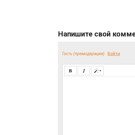
Напишите свой комм
Гость
(премодерация)
Войти