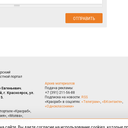
ирский
стной портал
Архив материалов
Подача рекламы:
 Евгеньевич.
+7 (391) 211-56-88
, г. Красноярск, ул.
Подписка на новости:
RSS
15.
«Красраб» в соцсетях:
«Телеграм»
,
«ВКонтакте»
,
«Одноклассники»
портале «Красраб»,
ия», «Молва»,
риалам сайта могут
на сайте, Вы даете согласие на использование cookies, которые 