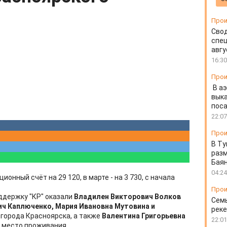
Прои
Свод
спец
авгу
16:30
Прои
В а
выка
пос
22:07
Прои
В Ту
разм
Бая
04:24
онный счёт на 29 120, в марте - на 3 730, с начала
Прои
держку "КР" оказали
Владилен Викторович Волков
Семь
ч Каплюченко, Мария Ивановна Мутовина и
реке
 города Красноярска, а также
Валентина Григорьевна
22:01
и место проживания.