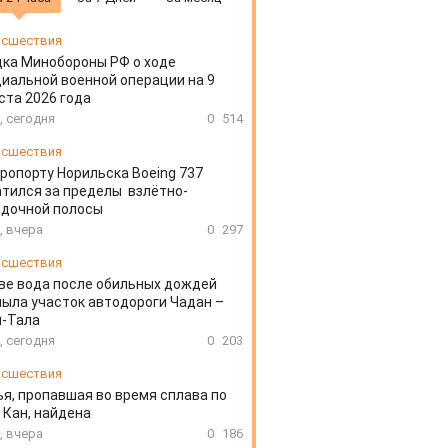
сшествия
ка Минобороны РФ о ходе
иальной военной операции на 9
ста 2026 года
, сегодня
0
514
сшествия
эропорту Норильска Boeing 737
тился за пределы взлётно-
адочной полосы
, вчера
0
297
сшествия
ве вода после обильных дождей
ыла участок автодороги Чадан –
н-Тала
, сегодня
0
203
сшествия
я, пропавшая во время сплава по
 Кан, найдена
, вчера
0
186