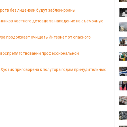
рств без лицензии будут заблокироаны
енников частного детсада за нападение на съёмочную
ура продолжает очищать Интернет от опасного
а воспрепятствовании профессиональной
Хустик приговорена к полутора годам принудительных