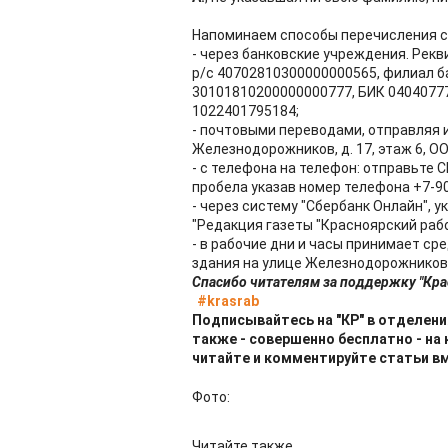
Напоминаем способы перечисления ср
- через банковские учреждения. Рекв
р/с 40702810300000000565, филиал бан
30101810200000000777, БИК 04040777
1022401795184;
- почтовыми переводами, отправляя их 
Железнодорожников, д. 17, этаж 6, О
- с телефона на телефон: отправьте С
пробела указав номер телефона +7-90
- через систему "Сбербанк Онлайн", 
"Редакция газеты "Красноярский рабо
- в рабочие дни и часы принимает с
здания на улице Железнодорожников, д
Спасибо читателям за поддержку "Кра
#krasrab
Подписывайтесь на "КР" в отделени
также - совершенно бесплатно - на
читайте и комментируйте статьи в
Фото:
Читайте также