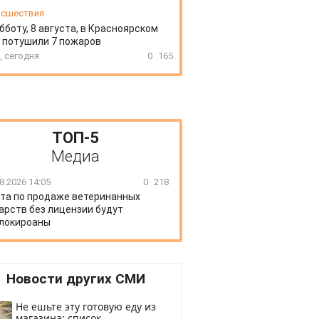
сшествия
бботу, 8 августа, в Красноярском
 потушили 7 пожаров
, сегодня
0
165
ТОП-5
Медиа
8.2026 14:05
0
218
та по продаже ветеринанных
арств без лицензии будут
локироаны
Новости других СМИ
Не ешьте эту готовую еду из
магазина: список