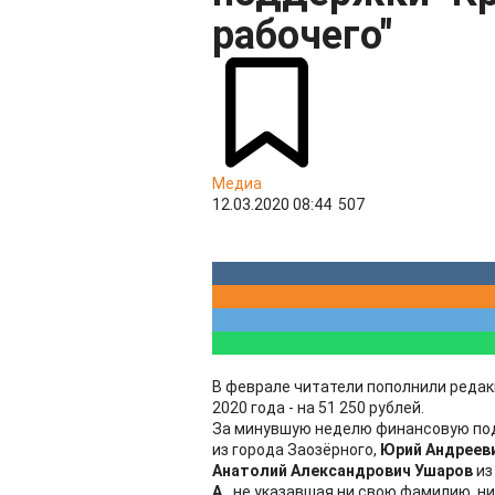
рабочего"
Медиа
12.03.2020 08:44
507
В феврале читатели пополнили редакци
2020 года - на 51 250 рублей.
За минувшую неделю финансовую под
из города Заозёрного,
Юрий Андрееви
Анатолий Александрович Ушаров
из
А.
, не указавшая ни свою фамилию, н