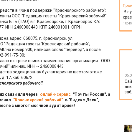
Прои
едств в Фонд поддержки "Красноярского рабочего":
В су
изиты ООО "Редакция газеты "Красноярский рабочий":
крае
ка ВТБ (ПАО) в г. Красноярске, г. Красноярск. К/с
10:49
7. ИНН 2460008443, КПП 246001001. ОГРН
на адрес: 660075, г. Красноярск, ул.
ОО "Редакция газеты "Красноярский рабочий";
МС на номер 900, написав слово "перевод", а после
2-991-75-30;
указав в строке поиска наименование организации - ООО
чий" или наш ИНН -- 2460008443;
редства редакционная бухгалтерия на шестом этаже
06.0
. 17, каб. 606/2.
Сай
сноярского рабочего"!
лек
заб
ях связи или через
онлайн-сервис
"Почты России", а
 канал
"Красноярский рабочий"
в "Яндекс.Дзен",
месте с многотысячной аудиторией!