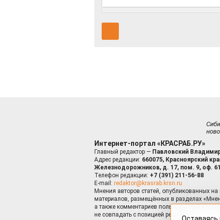
Сиб
ново
Интернет-портал «КРАСРАБ.РУ»
Главный редактор —
Павловский Владимир
Адрес редакции:
660075, Красноярский край
Железнодорожников, д. 17, пом. 9, оф. 6
Телефон редакции:
+7 (391) 211-56-88
E-mail:
redaktor@krasrab.krsn.ru
Мнения авторов статей, опубликованных на 
материалов, размещённых в разделах «Мнен
а также комментариев пользователей к мате
не совпадать с позицией редакции.
Оставаясь 