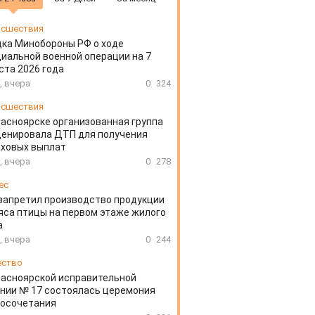
сшествия
ка Минобороны РФ о ходе
иальной военной операции на 7
ста 2026 года
, вчера
0
324
сшествия
расноярске организованная группа
ценировала ДТП для получения
аховых выплат
, вчера
0
278
ес
запретил производство продукции
яса птицы на первом этаже жилого
а
, вчера
0
244
ество
расноярской исправительной
нии № 17 состоялась церемония
косочетания