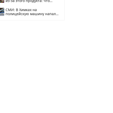
из-за этого продукта: что
купить?
СМИ: В Химках на
полицейскую машину напали
и подожгли.