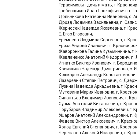
Герасимовы - дочь и мать, г. Краснояр
Гребенщиков Иван Прокофьевич, п. Та
Дольникова Екатерина Ивановна, с. А
Дрозд Людмила Васильевна, п. Саянс
Жерносек Надежда Яковлевна, г. Кра
Е. Егор Егорович;
Еремеева Людмила Сергеевна, г. Кра
Ероха Андрей Иванович, г. Красноярск
Жаворонкова Галина Кузьминична, г. 
Жевлаченко Анатолий Фёдорович, п. 
Игнатко Виктор Иванович, г. Бородино
Косичкина Надежда Дмитриевна, с. И
Кошкаров Александр Константинович,
Лазаревич Степан Петрович, с. Дзер
Лузина Надежда Аркадьевна, г. Красн
Мутовина Мария Ивановна, г. Красноя
Силантьев Владимир Иванович, г. Кра
Сурма Анатолий Витальевич, г. Красн
Торубаров Владимир Алексеевич, г. К
Ушаров Анатолий Александрович, г. К
Фадеев Виктор Алексеевич, г. Красно
Холод Евгений Степанович, г. Красноя
Черепанов Алексей Назарович, г. Кра