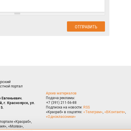
ирский
стной портал
Архив материалов
Подача рекламы:
 Евгеньевич.
+7 (391) 211-56-88
, г. Красноярск, ул.
Подписка на новости:
RSS
15.
«Красраб» в соцсетях:
«Телеграм»
,
«ВКонтакте»
,
«Одноклассники»
портале «Красраб»,
ия», «Молва»,
риалам сайта могут