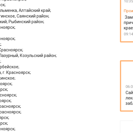
10:35
ск;
льменка, Алтайский край;
Прои
гинское, Саянский район;
Зам
кий, Рыбинский район;
прич
сноярск;
крае
09:14
сноярск;
;
Красноярск;
Лазурный, Козульский район;
;
рбейское;
 г. Красноярск;
жинское;
оярск;
06.0
рск;
Сай
сноярск;
лек
оярск;
заб
расноярск;
расноярск;
ярск;
рск;
сноярск;