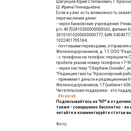
Шагунцев Юрий Степанович, г. Красно
Ш. Ирина Геннадьевна.
Если и у вас есть возможность оказ
перечисления денег:
- через банковские учреждения. Рекв
р/с 40702810300000000565, филиал бан
30101810200000000777, БИК 04040777
1022401795184;
- почтовыми переводами, отправляя их 
Железнодорожников, д. 17, ООО "Реда
- с телефона на телефон: перешлите С
пробела указав номер телефона +7-90
- через систему "Сбербанк Онлайн", у
"Редакция газеты "Красноярский рабо
- принимает деньги и редакционная б
Железнодорожников, 17 (кабинет 606/
Читательская поддержка - это подде
#krasrab
Подписывайтесь на "КР" в отделени
также - совершенно бесплатно - на
читайте и комментируйте статьи в
Фото: