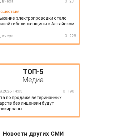
, вчера
0
231
сшествия
ыкание электропроводки стало
иной гибели женщины в Алтайском
, вчера
0
228
ТОП-5
Медиа
8.2026 14:05
0
190
та по продаже ветеринанных
арств без лицензии будут
локироаны
Новости других СМИ