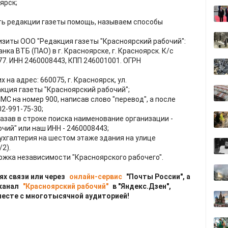
ярск;
ать редакции газеты помощь, называем способы
изиты ООО "Редакция газеты "Красноярский рабочий":
ка ВТБ (ПАО) в г. Красноярске, г. Красноярск. К/с
7. ИНН 2460008443, КПП 246001001. ОГРН
на адрес: 660075, г. Красноярск, ул.
кция газеты "Красноярский рабочий";
МС на номер 900, написав слово "перевод", а после
2-991-75-30;
казав в строке поиска наименование организации -
чий" или наш ИНН - 2460008443;
ухгалтерия на шестом этаже здания на улице
2).
ржка независимости "Красноярского рабочего".
ях связи или через
онлайн-сервис
"Почты России", а
 канал
"Красноярский рабочий"
в "Яндекс.Дзен",
месте с многотысячной аудиторией!