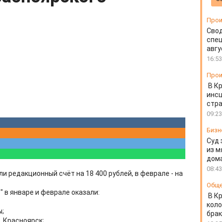
Прои
Свод
спец
авгу
16:53
Прои
В К
инс
стр
09:23
Бизн
Суд 
из м
дом
08:43
и редакционный счёт на 18 400 рублей, в феврале - на
Общ
 в январе и феврале оказали:
В К
коло
ы;
бра
. Красноярск;