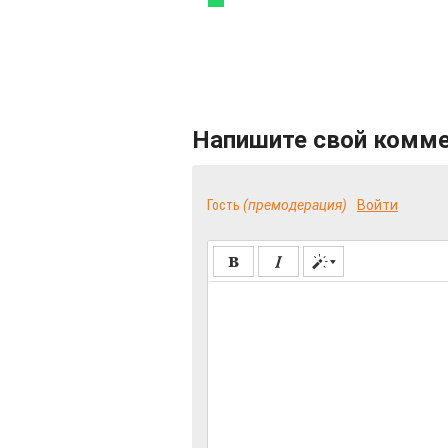
Напишите свой комм
Гость
(премодерация)
Войти