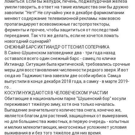
ломиться. Если бы желудок, печень, поджелудочная железа
умели говорить, в ответ на такие излишества они бы дружно
завопили: "Нет!" Не случайно уже в декабре фармкомпании
меняют содержание телевизионной рекламы: нам вовсю
пропагандируют всевозможные гастропротекторы,
ферменты и прочее, чтобы защититься от последствий
переедания. Так что же делать, если не хочется ломать
новогодний сценарий?
СНЕЖНЫЙ БАРС ИХТИАНДР ОТТЕСНИЛ СОПЕРНИКА
В Саяно-Шушенском заповеднике два - три года назад
оставался всего один снежный барс - самец по кличке
Ихтиандр. Ситуация была критической, требовались срочные
меры для восстановления численности редкого зверя. И вот
сюда из Таджикистана завезли две особи ирбиса. Самца
выпустили в конце декабря 2018 года, а самку - в марте 2019-
го...
КОСУЛИ НУЖДАЮТСЯ В ЧЕЛОВЕЧЕСКОМ УЧАСТИИ
Обитающие в национальном парке "Шушенский бор" косули
переживают тяжёлую зиму, хотя она только началась.
Выпадение значительного количества снега, конечно же,
является благом для растений, защищённых от вымерзания,
но для большинства животных, в первую очередь - копытных
и мелких млекопитающих, многоснежье усложняет условия
выживания в и без того тяжёлое для них время.