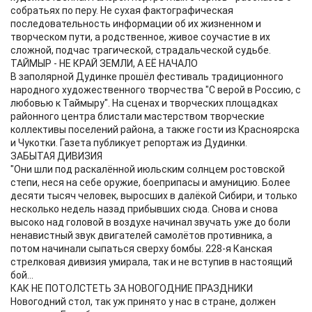
собратьях по перу. Не сухая фактографическая
последовательность информации об их жизненном и
творческом пути, а родственное, живое соучастие в их
сложной, подчас трагической, страдальческой судьбе.
ТАЙМЫР - НЕ КРАЙ ЗЕМЛИ, А ЕЁ НАЧАЛО
В заполярной Дудинке прошёл фестиваль традиционного
народного художественного творчества "С верой в Россию, с
любовью к Таймыру". На сценах и творческих площадках
районного центра блистали мастерством творческие
коллективы поселений района, а также гости из Красноярска
и Чукотки. Газета публикует репортаж из Дудинки.
ЗАБЫТАЯ ДИВИЗИЯ
"Они шли под раскалённой июльским солнцем ростовской
степи, неся на себе оружие, боеприпасы и амуницию. Более
десяти тысяч человек, выросших в далёкой Сибири, и только
несколько недель назад прибывших сюда. Снова и снова
высоко над головой в воздухе начинал звучать уже до боли
ненавистный звук двигателей самолётов противника, а
потом начинали сыпаться сверху бомбы. 228-я Канская
стрелковая дивизия умирала, так и не вступив в настоящий
бой...
КАК НЕ ПОТОЛСТЕТЬ ЗА НОВОГОДНИЕ ПРАЗДНИКИ
Новогодний стол, так уж принято у нас в стране, должен