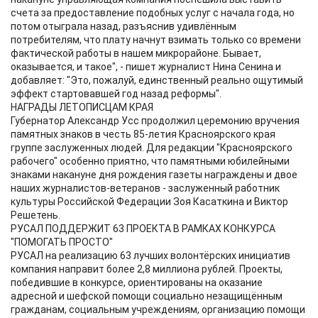
счета за предоставление подобных услуг с начала года, но
потом отыграла назад, разъяснив удивлённым
потребителям, что плату начнут взимать только со времени
фактической работы в нашем микрорайоне. Бывает,
оказывается, и такое", - пишет журналист Нина Сенина и
добавляет: "Это, пожалуй, единственный реально ощутимый
эффект стартовавшей год назад реформы".
НАГРАДЫ ЛЕТОПИСЦАМ КРАЯ
Губернатор Александр Усс продолжил церемонию вручения
памятных знаков в честь 85-летия Красноярского края
группе заслуженных людей. Для редакции "Красноярского
рабочего" особенно приятно, что памятными юбилейными
знаками накануне дня рождения газеты награждены и двое
наших журналистов-ветеранов - заслуженный работник
культуры Российской Федерации Зоя Касаткина и Виктор
Решетень.
РУСАЛ ПОДДЕРЖИТ 63 ПРОЕКТА В РАМКАХ КОНКУРСА
"ПОМОГАТЬ ПРОСТО"
РУСАЛ на реализацию 63 лучших волонтёрских инициатив
компания направит более 2,8 миллиона рублей. Проекты,
победившие в конкурсе, ориентированы на оказание
адресной и шефской помощи социально незащищённым
гражданам, социальным учреждениям, организацию помощи