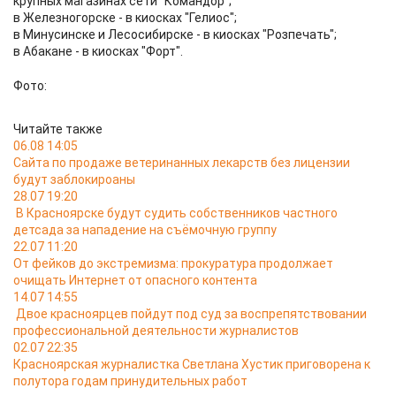
крупных магазинах сети "Командор";
в Железногорске - в киосках "Гелиос";
в Минусинске и Лесосибирске - в киосках "Розпечать";
в Абакане - в киосках "Форт".
Фото:
Читайте также
06.08 14:05
Сайта по продаже ветеринанных лекарств без лицензии
будут заблокироаны
28.07 19:20
В Красноярске будут судить собственников частного
детсада за нападение на съёмочную группу
22.07 11:20
От фейков до экстремизма: прокуратура продолжает
очищать Интернет от опасного контента
14.07 14:55
Двое красноярцев пойдут под суд за воспрепятствовании
профессиональной деятельности журналистов
02.07 22:35
Красноярская журналистка Светлана Хустик приговорена к
полутора годам принудительных работ