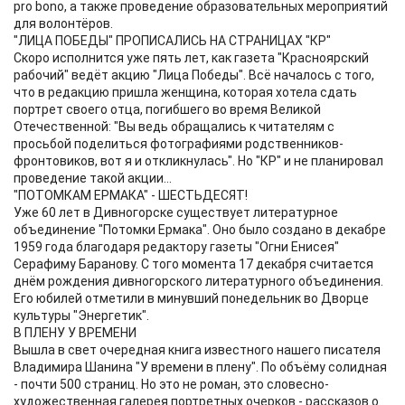
pro bono, а также проведение образовательных мероприятий
для волонтёров.
"ЛИЦА ПОБЕДЫ" ПРОПИСАЛИСЬ НА СТРАНИЦАХ "КР"
Скоро исполнится уже пять лет, как газета "Красноярский
рабочий" ведёт акцию "Лица Победы". Всё началось с того,
что в редакцию пришла женщина, которая хотела сдать
портрет своего отца, погибшего во время Великой
Отечественной: "Вы ведь обращались к читателям с
просьбой поделиться фотографиями родственников-
фронтовиков, вот я и откликнулась". Но "КР" и не планировал
проведение такой акции...
"ПОТОМКАМ ЕРМАКА" - ШЕСТЬДЕСЯТ!
Уже 60 лет в Дивногорске существует литературное
объединение "Потомки Ермака". Оно было создано в декабре
1959 года благодаря редактору газеты "Огни Енисея"
Серафиму Баранову. С того момента 17 декабря считается
днём рождения дивногорского литературного объединения.
Его юбилей отметили в минувший понедельник во Дворце
культуры "Энергетик".
В ПЛЕНУ У ВРЕМЕНИ
Вышла в свет очередная книга известного нашего писателя
Владимира Шанина "У времени в плену". По объёму солидная
- почти 500 страниц. Но это не роман, это словесно-
художественная галерея портретных очерков - рассказов о