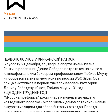
Медиа
20.12.2019 18:24
455
ПЕРВОПОЛОСНОЕ. АФРИКАНСКИЙ НАТИСК
В субботу, 21 декабря, во Дворце спорта имени Ивана
Ярыгина россиянин Денис Лебедев встретится на ринге с
южноафриканским боксёром-профессионалом Табисо Мчуну
и поборется за титул чемпиона по версии WBC Silver. Оба
бойца выступают в первой тяжёлой весовой категории.
Денису Лебедеву 40 лет, Табисо Мчуну - 31 год.
ЕЩЁ ОДИН ТРУДНЫЙ ГОД
"Мусорная реформа" докатилась наконец и до нашего
коттеджного посёлка - около жилых домов появились новые
аккуратные ящики для сбора бытовых отходов. Правда,
накануне управляющая компания поспешила выставить