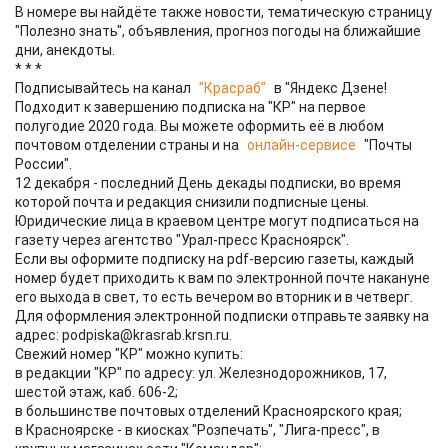
В номере вы найдёте также новости, тематическую страницу
"Полезно знать", объявления, прогноз погоды на ближайшие
дни, анекдоты.
* * *
Подписывайтесь на канал
"Красраб"
в "Яндекс Дзене!
Подходит к завершению подписка на "КР" на первое
полугодие 2020 года. Вы можете оформить её в любом
почтовом отделении страны и на
онлайн-сервисе
"Почты
России".
12 декабря - последний День декады подписки, во время
которой почта и редакция снизили подписные цены.
Юридические лица в краевом центре могут подписаться на
газету через агентство "Урал-пресс Красноярск".
Если вы оформите подписку на pdf-версию газеты, каждый
номер будет приходить к вам по электронной почте накануне
его выхода в свет, то есть вечером во вторник и в четверг.
Для оформления электронной подписки отправьте заявку на
адрес: podpiska@krasrab.krsn.ru.
Свежий номер "КР" можно купить:
в редакции "КР" по адресу: ул. Железнодорожников, 17,
шестой этаж, каб. 606-2;
в большинстве почтовых отделений Красноярского края;
в Красноярске - в киосках "Розпечать", "Лига-пресс", в