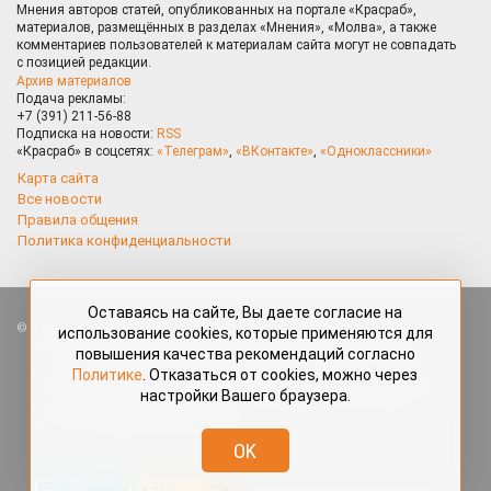
Мнения авторов статей, опубликованных на портале «Красраб»,
материалов, размещённых в разделах «Мнения», «Молва», а также
комментариев пользователей к материалам сайта могут не совпадать
с позицией редакции.
Архив материалов
Подача рекламы:
+7 (391) 211-56-88
Подписка на новости:
RSS
«Красраб» в соцсетях:
«Телеграм»
,
«ВКонтакте»
,
«Одноклассники»
Карта сайта
Все новости
Правила общения
Политика конфиденциальности
Оставаясь на сайте, Вы даете согласие на
Все права защищены. Любые материалы, размещённые на портале
использование cookies, которые применяются для
«Красраб.ру» сотрудниками редакции, нештатными авторами
повышения качества рекомендаций согласно
и читателями, являются объектами авторского права. Полное или
Политике
. Отказаться от cookies, можно через
частичное использование материалов, размещённых на портале
настройки Вашего браузера.
«Красраб.ру», допускается только с письменного согласия редакции
с указанием ссылки на источник. Все вопросы можно задать
по адресу
redaktor@krasrab.krsn.ru
.
OK