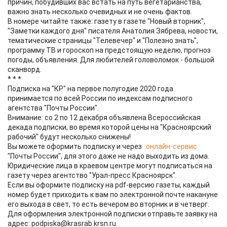
причин, побудивших вас встать на путь вегетарианства,
важно знать несколько очевидных и не очень фактов.
В номере читайте также: газету в газете "Новый вторник",
"Заметки каждого дня" писателя Анатолия Зябрева, новости,
тематические страницы "Телевечер" и "Полезно знать",
программу ТВ и гороскоп на предстоящую неделю, прогноз
погоды, объявления. Для любителей головоломок - большой
сканворд.
* * *
Подписка на "КР" на первое полугодие 2020 года
принимается по всей России по индексам подписного
агентства "Почты России".
Внимание: со 2 по 12 декабря объявлена Всероссийская
декада подписки, во время которой цены на "Красноярский
рабочий" будут несколько снижены!
Вы можете оформить подписку и через
онлайн-сервис
"Почты России", для этого даже не надо выходить из дома.
Юридические лица в краевом центре могут подписаться на
газету через агентство "Урал-пресс Красноярск".
Если вы оформите подписку на pdf-версию газеты, каждый
номер будет приходить к вам по электронной почте накануне
его выхода в свет, то есть вечером во вторник и в четверг.
Для оформления электронной подписки отправьте заявку на
адрес: podpiska@krasrab.krsn.ru.