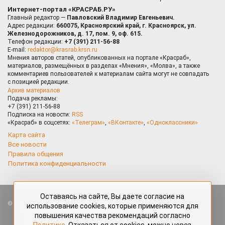
Интернет-портал «КРАСРАБ.РУ»
Главный редактор —
Павловский Владимир Евгеньевич.
Адрес редакции:
660075, Красноярский край, г. Красноярск, ул.
Железнодорожников, д. 17, пом. 9, оф. 615.
Телефон редакции:
+7 (391) 211-56-88
E-mail:
redaktor@krasrab.krsn.ru
Мнения авторов статей, опубликованных на портале «Красраб»,
материалов, размещённых в разделах «Мнения», «Молва», а также
комментариев пользователей к материалам сайта могут не совпадать
с позицией редакции.
Архив материалов
Подача рекламы:
+7 (391) 211-56-88
Подписка на новости:
RSS
«Красраб» в соцсетях:
«Телеграм»
,
«ВКонтакте»
,
«Одноклассники»
Карта сайта
Все новости
Правила общения
Политика конфиденциальности
Оставаясь на сайте, Вы даете согласие на
Все права защищены. Любые материалы, размещённые на портале
использование cookies, которые применяются для
«Красраб.ру» сотрудниками редакции, нештатными авторами
повышения качества рекомендаций согласно
и читателями, являются объектами авторского права. Полное или