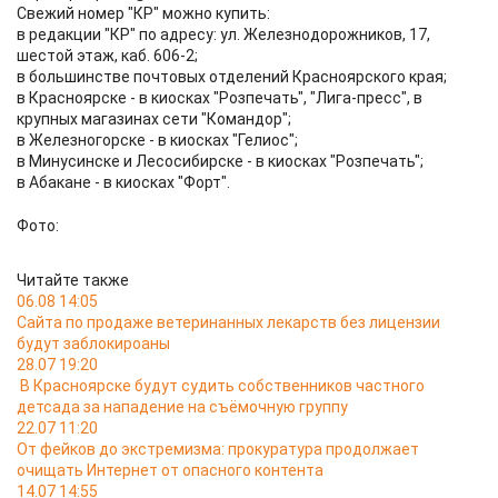
Свежий номер "КР" можно купить:
в редакции "КР" по адресу: ул. Железнодорожников, 17,
шестой этаж, каб. 606-2;
в большинстве почтовых отделений Красноярского края;
в Красноярске - в киосках "Розпечать", "Лига-пресс", в
крупных магазинах сети "Командор";
в Железногорске - в киосках "Гелиос";
в Минусинске и Лесосибирске - в киосках "Розпечать";
в Абакане - в киосках "Форт".
Фото:
Читайте также
06.08 14:05
Сайта по продаже ветеринанных лекарств без лицензии
будут заблокироаны
28.07 19:20
В Красноярске будут судить собственников частного
детсада за нападение на съёмочную группу
22.07 11:20
От фейков до экстремизма: прокуратура продолжает
очищать Интернет от опасного контента
14.07 14:55