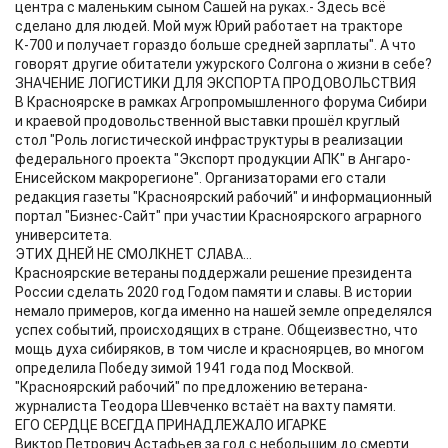
центра с маленьким сыном Сашей на руках.- Здесь всё
сделано для людей. Мой муж Юрий работает на тракторе
К-700 и получает гораздо больше средней зарплаты". А что
говорят другие обитатели ужурского Солгона о жизни в себе?
ЗНАЧЕНИЕ ЛОГИСТИКИ ДЛЯ ЭКСПОРТА ПРОДОВОЛЬСТВИЯ
В Красноярске в рамках Агропромышленного форума Сибири
и краевой продовольственной выставки прошёл круглый
стол "Роль логистической инфраструктуры в реализации
федерального проекта "Экспорт продукции АПК" в Ангаро-
Енисейском макрорегионе". Организаторами его стали
редакция газеты "Красноярский рабочий" и информационный
портал "Бизнес-Сайт" при участии Красноярского аграрного
университета.
ЭТИХ ДНЕЙ НЕ СМОЛКНЕТ СЛАВА...
Красноярские ветераны поддержали решение президента
России сделать 2020 год Годом памяти и славы. В истории
немало примеров, когда именно на нашей земле определялся
успех событий, происходящих в стране. Общеизвестно, что
мощь духа сибиряков, в том числе и красноярцев, во многом
определила Победу зимой 1941 года под Москвой.
"Красноярский рабочий" по предложению ветерана-
журналиста Теодора Шевченко встаёт на вахту памяти.
ЕГО СЕРДЦЕ ВСЕГДА ПРИНАДЛЕЖАЛО ИГАРКЕ
Виктор Петрович Астафьев за год с небольшим до смерти