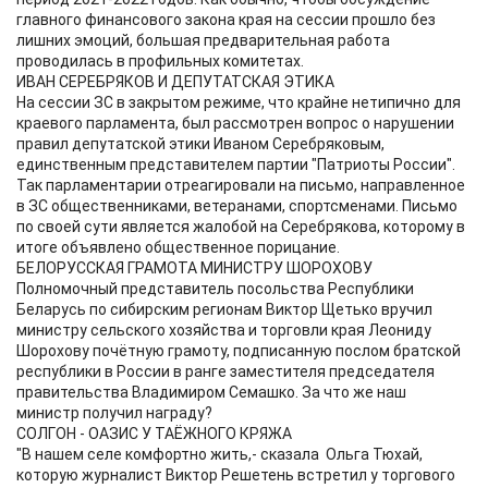
главного финансового закона края на сессии прошло без
лишних эмоций, большая предварительная работа
проводилась в профильных комитетах.
ИВАН СЕРЕБРЯКОВ И ДЕПУТАТСКАЯ ЭТИКА
На сессии ЗС в закрытом режиме, что крайне нетипично для
краевого парламента, был рассмотрен вопрос о нарушении
правил депутатской этики Иваном Серебряковым,
единственным представителем партии "Патриоты России".
Так парламентарии отреагировали на письмо, направленное
в ЗС общественниками, ветеранами, спортсменами. Письмо
по своей сути является жалобой на Серебрякова, которому в
итоге объявлено общественное порицание.
БЕЛОРУССКАЯ ГРАМОТА МИНИСТРУ ШОРОХОВУ
Полномочный представитель посольства Республики
Беларусь по сибирским регионам Виктор Щетько вручил
министру сельского хозяйства и торговли края Леониду
Шорохову почётную грамоту, подписанную послом братской
республики в России в ранге заместителя председателя
правительства Владимиром Семашко. За что же наш
министр получил награду?
СОЛГОН - ОАЗИС У ТАЁЖНОГО КРЯЖА
"В нашем селе комфортно жить,- сказала Ольга Тюхай,
которую журналист Виктор Решетень встретил у торгового