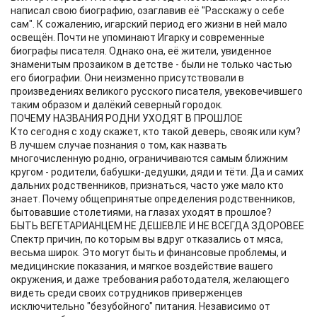
написал свою биографию, озаглавив её "Расскажу о себе
сам". К сожалению, игарский период его жизни в ней мало
освещён. Почти не упоминают Игарку и современные
биографы писателя. Однако она, её жители, увиденное
знаменитым прозаиком в детстве - были не только частью
его биографии. Они неизменно присутствовали в
произведениях великого русского писателя, увековечившего
таким образом и далёкий северный городок.
ПОЧЕМУ НАЗВАНИЯ РОДНИ УХОДЯТ В ПРОШЛОЕ
Кто сегодня с ходу скажет, кто такой деверь, свояк или кум?
В лучшем случае познания о том, как назвать
многочисленную родню, ограничиваются самым ближним
кругом - родители, бабушки-дедушки, дяди и тёти. Да и самих
дальних родственников, признаться, часто уже мало кто
знает. Почему общепринятые определения родственников,
бытовавшие столетиями, на глазах уходят в прошлое?
БЫТЬ ВЕГЕТАРИАНЦЕМ НЕ ДЕШЕВЛЕ И НЕ ВСЕГДА ЗДОРОВЕЕ
Спектр причин, по которым вы вдруг отказались от мяса,
весьма широк. Это могут быть и финансовые проблемы, и
медицинские показания, и мягкое воздействие вашего
окружения, и даже требования работодателя, желающего
видеть среди своих сотрудников приверженцев
исключительно "безубойного" питания. Независимо от