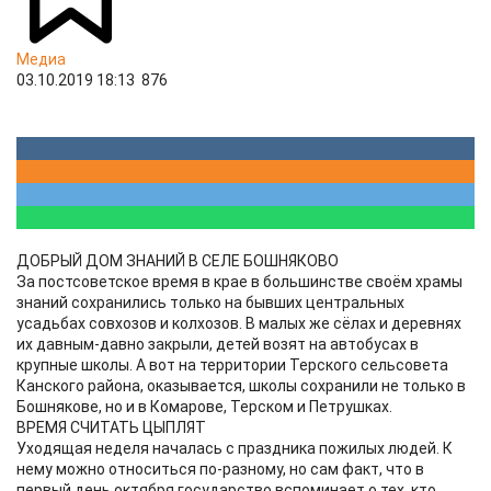
Медиа
03.10.2019 18:13
876
ДОБРЫЙ ДОМ ЗНАНИЙ В СЕЛЕ БОШНЯКОВО
За постсоветское время в крае в большинстве своём храмы
знаний сохранились только на бывших центральных
усадьбах совхозов и колхозов. В малых же сёлах и деревнях
их давным-давно закрыли, детей возят на автобусах в
крупные школы. А вот на территории Терского сельсовета
Канского района, оказывается, школы сохранили не только в
Бошнякове, но и в Комарове, Терском и Петрушках.
ВРЕМЯ СЧИТАТЬ ЦЫПЛЯТ
Уходящая неделя началась с праздника пожилых людей. К
нему можно относиться по-разному, но сам факт, что в
первый день октября государство вспоминает о тех, кто