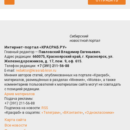
Сибирский
новостной портал
Интернет-портал «КРАСРАБ.РУ»
Главный редактор —
Павловский Владимир Евгеньевич.
Адрес редакции:
660075, Красноярский край, г. Красноярск, ул.
Железнодорожников, д. 17, пом. 9, оф. 615.
Телефон редакции:
+7 (391) 211-56-88
E-mail:
redaktor@krasrab.krsn.ru
Мнения авторов статей, опубликованных на портале «Красраб»,
материалов, размещённых в разделах «Мнения», «Молва», а также
комментариев пользователей к материалам сайта могут не совпадать
с позицией редакции.
Архив материалов
Подача рекламы:
+7 (391) 211-56-88
Подписка на новости:
RSS
«Красраб» в соцсетях:
«Телеграм»
,
«ВКонтакте»
,
«Одноклассники»
Карта сайта
Все новости