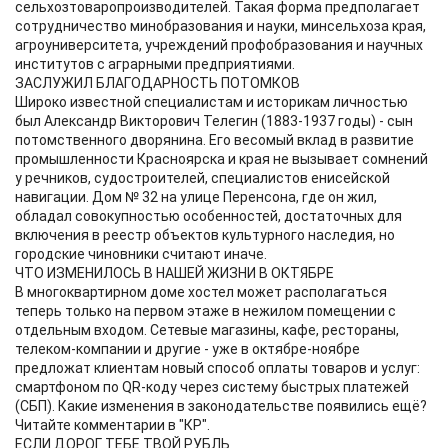
сельхозтоваропроизводителей. Такая форма предполагает
сотрудничество минобразования и науки, минсельхоза края,
агроуниверситета, учреждений профобразования и научных
институтов с аграрными предприятиями.
ЗАСЛУЖИЛ БЛАГОДАРНОСТЬ ПОТОМКОВ
Широко известной специалистам и историкам личностью
был Александр Викторович Телегин (1883-1937 годы) - сын
потомственного дворянина. Его весомый вклад в развитие
промышленности Красноярска и края не вызывает сомнений
у речников, судостроителей, специалистов енисейской
навигации. Дом № 32 на улице Перенсона, где он жил,
обладал совокупностью особенностей, достаточных для
включения в реестр объектов культурного наследия, но
городские чиновники считают иначе.
ЧТО ИЗМЕНИЛОСЬ В НАШЕЙ ЖИЗНИ В ОКТЯБРЕ
В многоквартирном доме хостел может располагаться
теперь только на первом этаже в нежилом помещении с
отдельным входом. Сетевые магазины, кафе, рестораны,
телеком-компании и другие - уже в октябре-ноябре
предложат клиентам новый способ оплаты товаров и услуг:
смартфоном по QR-коду через систему быстрых платежей
(СБП). Какие изменения в законодательстве появились ещё?
Читайте комментарии в "КР".
ЕСЛИ ДОРОГ ТЕБЕ ТВОЙ РУБЛЬ