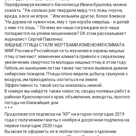
Перефразируя великого баснописца Ивана Крылова, можно
сказать: "Уж сколько раз твердили миру, что ложь гнусна,
вреда, а всё не впрок..." Или возьмём другое, более близкое:
"На дурака не нужен нож, ему с три короба наврёшь - и делай
с ним что хошь..." Почему же наши сограждане всё чаще
попадаются на уловки мошенников? Об этом рассказывает
журналист Сергей Павленко.
ХИЩНЫЕ ПТИЦЫ СТАЛИ ЖЕРТВАМИ ИЗМЕНЕНИЯ КЛИМАТА
WWF России и Российская сеть изучения и охраны хищных
птиц отмечают: изменение климата привело к серьёзному
увеличению смертности молодых хищных птиц в этом году.
Гибель их нынешним летом также частично вызвана дымом
сибирских пожаров. Птицы плохо видели добычу, грызунов с
воздуха, им приходилось охотиться на земле.
Эффективность такой охоты оказалась низкой...
В номере вы найдёте также новости, сводку полевых работ в
районах Красноярского края, объявления, анекдоты, прогноз
погоды на ближайшие дни.
* * *
Продолжается подписка на "КР" на второе полугодие 2019
года с получением газеты с ноября и досрочная подписка на
первое полугодие 2020 года.
Вы можете оформить её в любом почтовом отделении