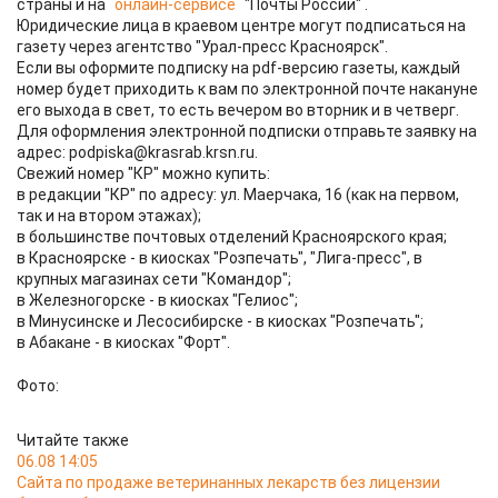
страны и на
онлайн-сервисе
"Почты России" .
Юридические лица в краевом центре могут подписаться на
газету через агентство "Урал-пресс Красноярск".
Если вы оформите подписку на pdf-версию газеты, каждый
номер будет приходить к вам по электронной почте накануне
его выхода в свет, то есть вечером во вторник и в четверг.
Для оформления электронной подписки отправьте заявку на
адрес: podpiska@krasrab.krsn.ru.
Свежий номер "КР" можно купить:
в редакции "КР" по адресу: ул. Маерчака, 16 (как на первом,
так и на втором этажах);
в большинстве почтовых отделений Красноярского края;
в Красноярске - в киосках "Розпечать", "Лига-пресс", в
крупных магазинах сети "Командор";
в Железногорске - в киосках "Гелиос";
в Минусинске и Лесосибирске - в киосках "Розпечать";
в Абакане - в киосках "Форт".
Фото:
Читайте также
06.08 14:05
Сайта по продаже ветеринанных лекарств без лицензии