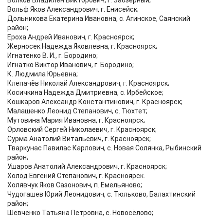
Волков Владилен Викторович, г. Заозёрный;
Вольф Яков Александрович, г. Енисейск;
Дольникова Екатерина Ивановна, с. Агинское, Саянский
район;
Ероха Андрей Иванович, г. Красноярск;
Жерносек Надежда Яковлевна, г. Красноярск;
Игнатенко В. И., г. Бородино;
Игнатко Виктор Иванович, г. Бородино;
К. Людмила Юрьевна;
Клепачёв Николай Александрович, г. Красноярск;
Косичкина Надежда Дмитриевна, с. Ирбейское;
Кошкаров Александр Константинович, г. Красноярск;
Малашенко Леонид Степанович, с. Тюхтет;
Мутовина Мария Ивановна, г. Красноярск;
Орловский Сергей Николаевич, г. Красноярск;
Сурма Анатолий Витальевич, г. Красноярск;
Тваркунас Павилас Карлович, с. Новая Солянка, Рыбинский
район;
Ушаров Анатолий Александрович, г. Красноярск;
Холод Евгений Степанович, г. Красноярск.
Холявчук Яков Сазонович, п. Емельяново;
Чудогашев Юрий Леонидович, с. Тюльково, Балахтинский
район;
Шевченко Татьяна Петровна, с. Новосёлово;