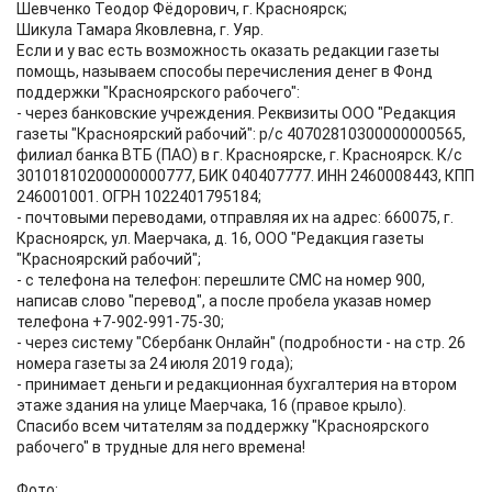
Шевченко Теодор Фёдорович, г. Красноярск;
Шикула Тамара Яковлевна, г. Уяр.
Если и у вас есть возможность оказать редакции газеты
помощь, называем способы перечисления денег в Фонд
поддержки "Красноярского рабочего":
- через банковские учреждения. Реквизиты ООО "Редакция
газеты "Красноярский рабочий": р/с 40702810300000000565,
филиал банка ВТБ (ПАО) в г. Красноярске, г. Красноярск. К/с
30101810200000000777, БИК 040407777. ИНН 2460008443, КПП
246001001. ОГРН 1022401795184;
- почтовыми переводами, отправляя их на адрес: 660075, г.
Красноярск, ул. Маерчака, д. 16, ООО "Редакция газеты
"Красноярский рабочий";
- с телефона на телефон: перешлите СМС на номер 900,
написав слово "перевод", а после пробела указав номер
телефона +7-902-991-75-30;
- через систему "Сбербанк Онлайн" (подробности - на стр. 26
номера газеты за 24 июля 2019 года);
- принимает деньги и редакционная бухгалтерия на втором
этаже здания на улице Маерчака, 16 (правое крыло).
Спасибо всем читателям за поддержку "Красноярского
рабочего" в трудные для него времена!
Фото: