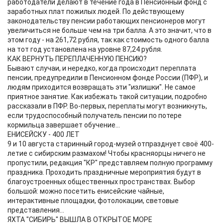
работодатели делают в течение года в Пенсионный фонд с
заработных плат пожилых людей. По действующему
законодательству пенсии работающих пенсионеров могут
увеличиться не больше чем на три балла. А это значит, что в
этом году - на 261,72 рубля, так как стоимость одного балла
на тот год установлена на уровне 87,24 рубля.
КАК ВЕРНУТЬ ПЕРЕПЛАЧЕННУЮ ПЕНСИЮ?
Бывают случаи, и нередко, когда происходит переплата
пенсии, предупредили в Пенсионном фонде России (ПФР), и
людям приходится возвращать эти "излишки". Не самое
приятное занятие. Как избежать такой ситуации, подробно
рассказали в ПФР. Во-первых, переплаты могут возникнуть,
если трудоспособный получатель пенсии по потере
кормильца завершает обучение...
ЕНИСЕЙСКУ - 400 ЛЕТ
9 и 10 августа старинный город-музей отпразднует своё 400-
летие с сибирским размахом! Чтобы красняорцы ничего не
пропустили, редакция "КР" представляем полную программу
праздника. Проходить праздничные мероприятия будут в
благоустроенных общественных пространствах. Выбор
большой: можно посетить енисейские чайные,
интерактивные площадки, фотолокации, световые
представления...
ЯХТА "СИБИРЬ" ВЫШЛА В ОТКРЫТОЕ МОРЕ