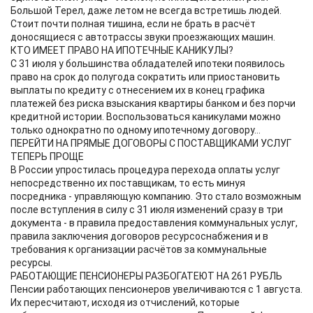
Большой Терел, даже летом не всегда встретишь людей.
Стоит почти полная тишина, если не брать в расчёт
доносящиеся с автотрассы звуки проезжающих машин.
КТО ИМЕЕТ ПРАВО НА ИПОТЕЧНЫЕ КАНИКУЛЫ?
С 31 июля у большинства обладателей ипотеки появилось
право на срок до полугода сократить или приостановить
выплаты по кредиту с отнесением их в конец графика
платежей без риска взыскания квартиры банком и без порчи
кредитной истории. Воспользоваться каникулами можно
только однократно по одному ипотечному договору...
ПЕРЕЙТИ НА ПРЯМЫЕ ДОГОВОРЫ С ПОСТАВЩИКАМИ УСЛУГ
ТЕПЕРЬ ПРОЩЕ
В России упростилась процедура перехода оплаты услуг
непосредственно их поставщикам, то есть минуя
посредника - управляющую компанию. Это стало возможным
после вступления в силу с 31 июля изменений сразу в три
документа - в правила предоставления коммунальных услуг,
правила заключения договоров ресурсоснабжения и в
требования к организации расчётов за коммунальные
ресурсы.
РАБОТАЮЩИЕ ПЕНСИОНЕРЫ РАЗБОГАТЕЮТ НА 261 РУБЛЬ
Пенсии работающих пенсионеров увеличиваются с 1 августа.
Их пересчитают, исходя из отчислений, которые