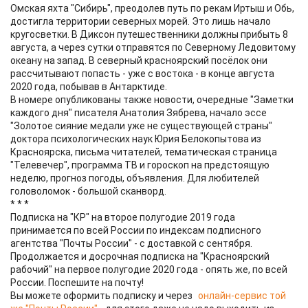
Омская яхта "Сибирь", преодолев путь по рекам Иртыш и Обь,
достигла территории северных морей. Это лишь начало
кругосветки. В Диксон путешественники должны прибыть 8
августа, а через сутки отправятся по Северному Ледовитому
океану на запад. В северный красноярский посёлок они
рассчитывают попасть - уже с востока - в конце августа
2020 года, побывав в Антарктиде.
В номере опубликованы также новости, очередные "Заметки
каждого дня" писателя Анатолия Зябрева, начало эссе
"Золотое сияние медали уже не существующей страны"
доктора психологических наук Юрия Белокопытова из
Красноярска, письма читателей, тематическая страница
"Телевечер", программа ТВ и гороскоп на предстоящую
неделю, прогноз погоды, объявления. Для любителей
головоломок - большой сканворд.
* * *
Подписка на "КР" на второе полугодие 2019 года
принимается по всей России по индексам подписного
агентства "Почты России" - с доставкой с сентября.
Продолжается и досрочная подписка на "Красноярский
рабочий" на первое полугодие 2020 года - опять же, по всей
России. Поспешите на почту!
Вы можете оформить подписку и через
онлайн-сервис той