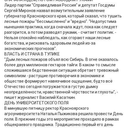
Лидер партии "Справедливая Россия" и депутат Госдумы
Сергей Миронов назвал возмутительным заявление
губернатор Красноярского края, который сказал, что тушить
лесные пожары "бессмысленно" и "вредно". "Недопустима
нынешняя практика, когда сначала ждут, пока как следует
разгорится, а потом разводят руками, - считает политик. -
Нельзя спокойно наблюдать, как сгорают наши лесные
богатства, и рисковать здоровьем людей из-за
экономических прогнозов".
ВЛАСТЬ И СТРАНА В ТУПИКЕ
"Дым лесных пожаров объял всю Сибирь. В огне оказалось
более двух миллионов гектаров тайги. В каком-то смысле
сложившаяся бедственная ситуация обретает тревожный
символизм - растущие противоречия в экономике и
обществе формируют навязчивое ощущение, будто всё
Отечество сегодня погружается в густую дымку
неопределённости, нравственной чёрствости и глухоты", -
пишет журналист Василий Касаткин.
ДЕНЬ УНИВЕРСИТЕТСКОГО ПОЛЯ
В минувшую пятницу ректор Красноярского
агроуниверситета Наталья Пыжикова решила провести День
поля. В прежние годы это мероприятие проходило в рамках
общекраевого праздника. Традиционно первый его день