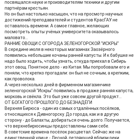
посвящался науке и производителям техники и другим
партнёрам крестьян.
Но он был настолько насыщен, что на просмотр научных
достижений преподавателей и студентов КрасГАУ не
оставалось времени. А самое главное, желающих
посмотреть опыты учёных университета оказывалось
маловато...
РАННИЕ ОВОЩИ С ОГОРОДА ЗЕЛЕНОГОРСКОЙ "ИСКРЫ"
В середине июля в некоторых магазинах Заозёрного
появились небольшие кочаны ранней капусты. И к бабушке не
надо было ходить, чтобы узнать, откуда приехал в Сибирь
этот овощ. Понятное дело - из Китая. Мы попробовали его и
поняли, что крепко прогадали: он был не сочным, а крепким,
как проволока.
А через несколько дней в фирменном магазинчике
зеленогорской "Искры" появились в продаже ранняя капуста,
морковь и свёкла. Это был уже совсем другой продукт...
ОТ БОГАТОГО ПРОШЛОГО ДО БЕЗНАДЁГИ
Верхняя Бирюса - один из самых отдалённых посёлков,
относящихся к Дивногорску. До города, как и в другую
сторону - до Балахты, добираться очень долго. Получается,
что верхнебирюсинцы предоставлены сами себе.
В советские времена посёлок расцветал. Сейчас же на
единственной улице - Лесной, петляющей вблизи реки