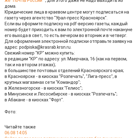
же "Почты России"
, для этого даже не надо выходить из
дома.
Юридические лица в краевом центре могут подписаться на
газету через агентство "Урал-пресс Красноярск".
Если вы оформите подписку на pdf-версию газеты, каждый
номер будет приходить к вам по электронной почте накануне
его выхода в свет, то есть вечером во вторник и в четверг.
Для оформления электронной подписки отправьте заявку на
адрес: podpiska@krasrab.krsn.ru.
Свежий номер "КР" можно купить:
в редакции "КР" по адресу: ул. Маерчака, 16 (как на первом,
так и на втором этажах);
в большинстве почтовых отделений Красноярского края;
в Красноярске - в киосках "Розпечать", "Лига-пресс", в
крупных магазинах сети "Командор";
в Железногорске - в киосках "Гелиос";
в Минусинске и Лесосибирске - в киосках "Розпечать";
в Абакане - в киосках "Форт".
Фото:
Читайте также
06.08 14:05