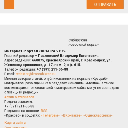
Сибирский
новостной портал
Интернет-портал «КРАСРАБ.РУ»
Главный редактор —
Павловский Владимир Евгеньевич.
Адрес редакции:
660075, Красноярский край, г. Красноярск, ул.
Железнодорожников, д. 17, пом. 9, оф. 615.
Телефон редакции:
+7 (391) 211-56-88
E-mail:
redaktor@krasrab.krsn.ru
Мнения авторов статей, опубликованных на портале «Красраб»,
материалов, размещённых в разделах «Мнения», «Молва», а также
комментариев пользователей к материалам сайта могут не совпадать
с позицией редакции.
Архив материалов
Подача рекламы:
+7 (391) 211-56-88
Подписка на новости:
RSS
«Красраб» в соцсетях:
«Телеграм»
,
«ВКонтакте»
,
«Одноклассники»
Карта сайта
Все новости