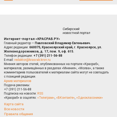
Сибирский
новостной портал
Интернет-портал «КРАСРАБ.РУ»
Главный редактор —
Павловский Владимир Евгеньевич.
Адрес редакции:
660075, Красноярский край, г. Красноярск, ул.
Железнодорожников, д. 17, пом. 9, оф. 615.
Телефон редакции:
+7 (391) 211-56-88
E-mail:
redaktor@krasrab.krsn.ru
Мнения авторов статей, опубликованных на портале «Красраб»,
материалов, размещённых в разделах «Мнения», «Молва», а также
комментариев пользователей к материалам сайта могут не совпадать
с позицией редакции.
Архив материалов
Подача рекламы:
+7 (391) 211-56-88
Подписка на новости:
RSS
«Красраб» в соцсетях:
«Телеграм»
,
«ВКонтакте»
,
«Одноклассники»
Карта сайта
Все новости
Правила общения