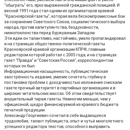
"обыграть" его, ярко выраженной гражданской позицией. И
весной 1991 года стал одним из организаторов краевой
"Красноярской газеты", которая вела бескомпромиссные бои
за сохранение Советского Союза, социалистического выбора
народа, против капитулянтства, бездуховности,
низкопоклонства перед буржуазным Западом.
Эти идеи он талантливо, настойчиво, умело пропагандировал
и на страницах общественно-политической газеты
Красноярской краевой организации КПРФ, главным
редактором которой работал с 2005 года, и на страницах
газет "Правда" и "Советская Россия", корреспондентом
которых он был.
Информационная насыщенность, публицистическая
заострённость издания, умение сочетать глубину в
постановке проблем с доходчивостью изложения снискали
газете прочный авторитет в партийных организациях и в
широких читательских массах. Об этом свидетельствует
внушительный тираж газеты. Немногим меньше, чем у
официозной, щедро финансируемой из краевого бюджета
печатной продукции.
Александр Георгиевич сочетал в себе выдающееся
трудолюбие, талант публициста, опыт и чутьё многолетнего
успешного редактора текстов, способного выправить