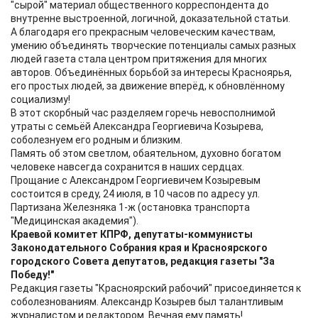
"сырой" материал общественного корреспондента до
внутренне выстроенной, логичной, доказательной статьи.
А благодаря его прекрасным человеческим качествам,
умению объединять творческие потенциалы самых разных
людей газета стала центром притяжения для многих
авторов. Объединённых борьбой за интересы Красноярья,
его простых людей, за движение вперёд, к обновлённому
социализму!
В этот скорбный час разделяем горечь невосполнимой
утраты с семьёй Александра Георгиевича Козырева,
соболезнуем его родным и близким.
Память об этом светлом, обаятельном, духовно богатом
человеке навсегда сохранится в наших сердцах.
Прощание с Александром Георгиевичем Козыревым
состоится в среду, 24 июля, в 10 часов по адресу ул.
Партизана Железняка 1-ж (остановка транспорта
"Медицинская академия").
Краевой комитет КПРФ, депутаты-коммунисты
Законодательного Cобрания края и Красноярского
городского Совета депутатов, редакция газеты "За
Победу!"
Редакция газеты "Красноярский рабочий" присоединяется к
соболезнованиям. Александр Козырев был талантливым
журналистом и редактором. Вечная ему память!