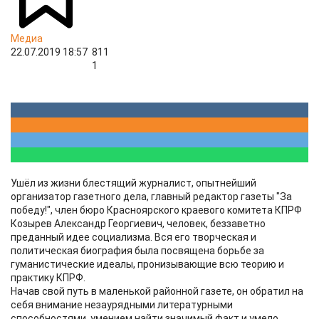
Медиа
22.07.2019 18:57
811
1
Ушёл из жизни блестящий журналист, опытнейший
организатор газетного дела, главный редактор газеты "За
победу!", член бюро Красноярского краевого комитета КПРФ
Козырев Александр Георгиевич, человек, беззаветно
преданный идее социализма. Вся его творческая и
политическая биография была посвящена борьбе за
гуманистические идеалы, пронизывающие всю теорию и
практику КПРФ.
Начав свой путь в маленькой районной газете, он обратил на
себя внимание незаурядными литературными
способностями, умением найти значимый факт и умело