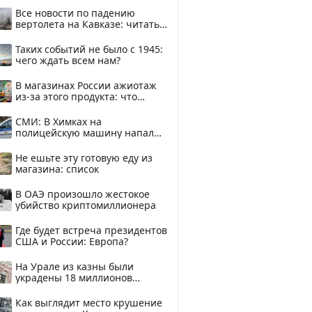
Все новости по падению
вертолета на Кавказе: читать
здесь
Таких событий не было с 1945:
чего ждать всем нам?
В магазинах России ажиотаж
из-за этого продукта: что
купить?
СМИ: В Химках на
полицейскую машину напали
и подожгли.
Не ешьте эту готовую еду из
магазина: список
В ОАЭ произошло жестокое
убийство криптомиллионера
Где будет встреча президентов
США и России: Европа?
На Урале из казны были
украдены 18 миллионов
рублей
Как выглядит место крушение