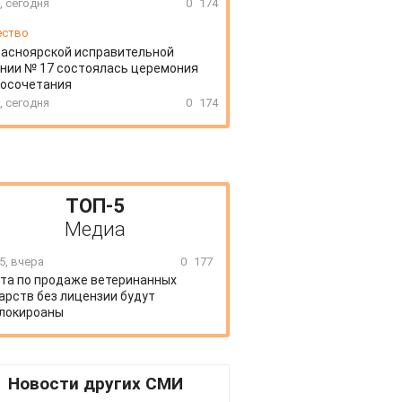
, сегодня
0
174
ество
расноярской исправительной
нии № 17 состоялась церемония
косочетания
, сегодня
0
174
ТОП-5
Медиа
5, вчера
0
177
та по продаже ветеринанных
арств без лицензии будут
локироаны
Новости других СМИ