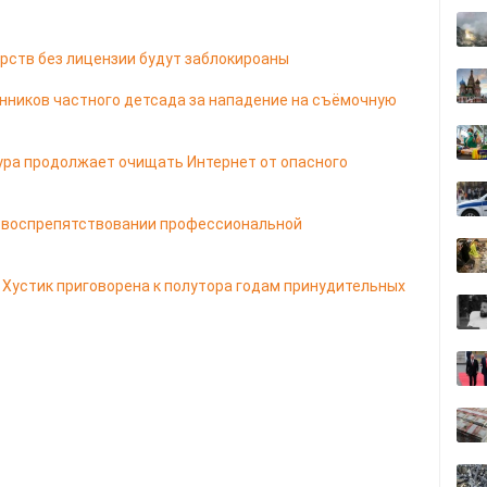
рств без лицензии будут заблокироаны
енников частного детсада за нападение на съёмочную
ура продолжает очищать Интернет от опасного
а воспрепятствовании профессиональной
Хустик приговорена к полутора годам принудительных