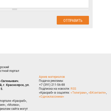
ирский
стной портал
Архив материалов
Подача рекламы:
 Евгеньевич.
+7 (391) 211-56-88
, г. Красноярск, ул.
Подписка на новости:
RSS
15.
«Красраб» в соцсетях:
«Телеграм»
,
«ВКонтакте»
,
«Одноклассники»
портале «Красраб»,
ия», «Молва»,
риалам сайта могут