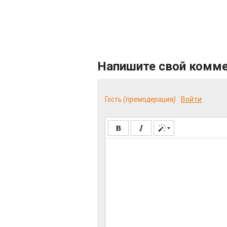
Напишите свой комм
Гость
(премодерация)
Войти