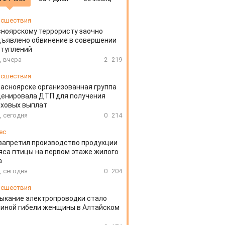
сшествия
ноярскому террористу заочно
ъявлено обвинение в совершении
ступлений
, вчера
2
219
сшествия
расноярске организованная группа
ценировала ДТП для получения
аховых выплат
, сегодня
0
214
ес
запретил производство продукции
яса птицы на первом этаже жилого
а
, сегодня
0
204
сшествия
ыкание электропроводки стало
иной гибели женщины в Алтайском