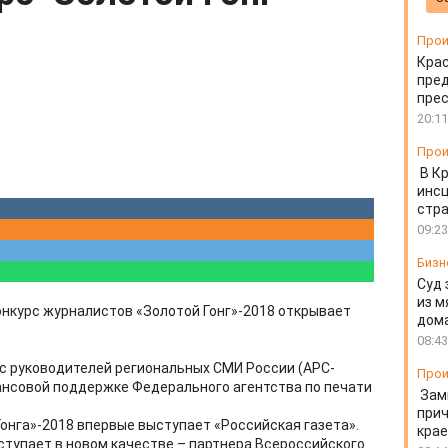
Прои
Крас
пред
пре
20:11
Прои
В К
инс
стр
09:23
Бизн
Суд 
из м
нкурс журналистов «Золотой Гонг»-2018 открывает
дом
08:43
нс руководителей региональных СМИ России (АРС-
Прои
ансовой поддержке Федерального агентства по печати
Зам
прич
нга»-2018 впервые выступает «Российская газета».
крае
ступает в новом качестве – партнера Всероссийского