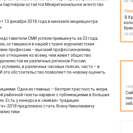
09:14
м партнёром остаётся Межрегиональное агентство
Общ
В К
т 13 декабря 2018 года в кинозале медиацентра
коло
ы.
бра
10:35
представители СМИ успели привыкнуть за 23 года,
гих, оставшихся в нашей стране журналистских
ловие профессии – высокий профессионализм,
ое отношение ко всему, чем живет общество.
урналистов из различных регионов России,
словиях, в различных часовых поясах, часто – в
 И это обстоятельство позволяет по-новому оценить
14:0
дициями. Одна из главных – беспристрастность жюри,
Сай
 районной газеты наравне с публикациями в больших
лек
х. Есть у конкурса и «живая» традиция.
заб
ге»-2018 предложено стать Ясену Николаевичу
налистики.