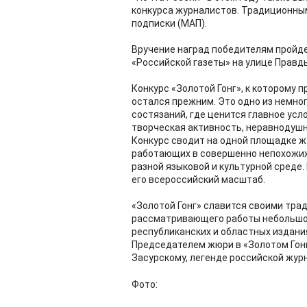
конкурса журналистов. Традиционны
подписки (МАП).
Вручение наград победителям пройде
«Российской газеты» на улице Правд
Конкурс «Золотой Гонг», к которому 
остался прежним. Это одно из немно
состязаний, где ценится главное ус
творческая активность, неравнодушн
Конкурс сводит на одной площадке ж
работающих в совершенно непохожих у
разной языковой и культурной среде.
его всероссийский масштаб.
«Золотой Гонг» славится своими тра
рассматривающего работы небольшой
республиканских и областных издания
Председателем жюри в «Золотом Гон
Засурскому, легенде российской жур
Фото: