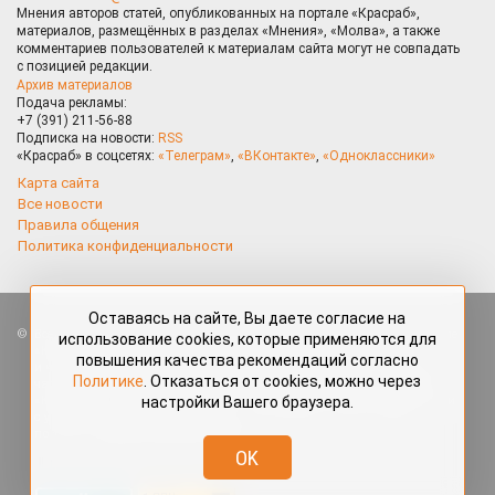
Мнения авторов статей, опубликованных на портале «Красраб»,
материалов, размещённых в разделах «Мнения», «Молва», а также
комментариев пользователей к материалам сайта могут не совпадать
с позицией редакции.
Архив материалов
Подача рекламы:
+7 (391) 211-56-88
Подписка на новости:
RSS
«Красраб» в соцсетях:
«Телеграм»
,
«ВКонтакте»
,
«Одноклассники»
Карта сайта
Все новости
Правила общения
Политика конфиденциальности
Оставаясь на сайте, Вы даете согласие на
Все права защищены. Любые материалы, размещённые на портале
использование cookies, которые применяются для
«Красраб.ру» сотрудниками редакции, нештатными авторами
повышения качества рекомендаций согласно
и читателями, являются объектами авторского права. Полное или
Политике
. Отказаться от cookies, можно через
частичное использование материалов, размещённых на портале
настройки Вашего браузера.
«Красраб.ру», допускается только с письменного согласия редакции
с указанием ссылки на источник. Все вопросы можно задать
по адресу
redaktor@krasrab.krsn.ru
.
OK