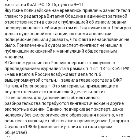
же статья КоАП РФ 13.15, пункты 9–11.
Якутские полицейские намеревались привлечь заместителя
главного редактора Виталия Обедина к административной
ответственности в связи с публикацией об изнасиловании
несовершеннолетней мигрантом из Таджикистана. Проиграв
дело в суде первой инстанции, во время апелляции
полицейские решили доказать, что факта изнасилования не
было. Привлеченный судом эксперт-лингвист не нашел в
публикации искажений и манипуляций общественным
мнением.
В Союзе журналистов России впервые столкнулись с
преследованием журналиста в рамках п. 1 ст. 13.15 КоАП РФ.
«Чаще всего в России возбуждают дела по п. 6
вышеупомянутой статьи,— заявила глава юротдела СЖР
Наталья Голоносова.— Это материалы, призывающие к
осуществлению экстремистской деятельности».
По ее словам, для дальнейшего объективного
разбирательства потребуются лингвистические и другие
экспертные оценки. Однако, подчеркивает эксперт, даже
человеку без филологического образования понятно, что
речь всего лишь идет об отсылке к произведению Джорджа
Оруэлла «1984» (роман-антиутопия о тоталитарном
обществе).