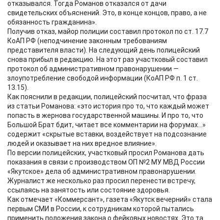
отказывался. Тогда Романов отказался от дачи
свидетельских объяснений. Это, в конце концов, право, а не
обязанность гражданина».
Получив отказ, майор полиции составил протокол по ст. 17.7
КоАП РФ (неподчинение законным требованиям
представителя власти). На следующий день полицейский
снова прибыл в редакцию. На этот раз участковый составил
протокол об административном правонарушении —
злоупотребление свободой информации (КоАП РФ п. 1 ст.
13.15).
Как пояснили в редакции, полицейский посчитал, что фраза
из статьи Романова: «это история про то, что каждый может
попасть в жернова государственной машины. И про то, что
Большой Брат бдит, читает все комментарии на форумах…»
содержит «скрытые вставки, воздействует на подсознание
людей и оказывает на них вредное влияние».
По версии полицейских, участковый просил Романова дать
показания в связи с производством ОП №2 МУ МВД России
«Якутское» дела об административном правонарушении.
Журналист же несколько раз просил перенести встречу,
ссылаясь на занятость или состояние здоровья.
Как отмечает «Коммерсант», газета «Якутск вечерний» стала
первым СМИ в России, к сотрудникам которой пытались
применить положения закона о фейковых новостях. Это та