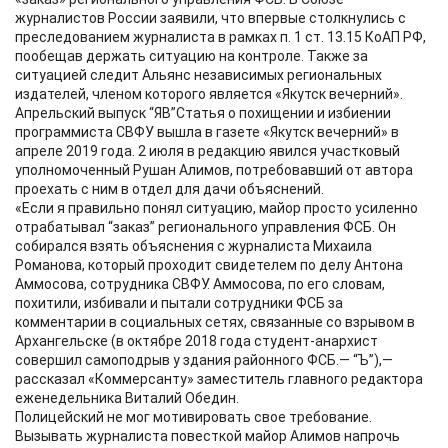
журналистов России заявили, что впервые столкнулись с
преследованием журналиста в рамках п. 1 ст. 13.15 КоАП РФ,
пообещав держать ситуацию на контроле. Также за
ситуацией следит Альянс независимых региональных
издателей, членом которого является «Якутск вечерний».
Апрельский выпуск “ЯВ”Статья о похищении и избиении
программиста СВФУ вышла в газете «Якутск вечерний» в
апреле 2019 года. 2 июля в редакцию явился участковый
уполномоченный Рушан Алимов, потребовавший от автора
проехать с ним в отдел для дачи объяснений.
«Если я правильно понял ситуацию, майор просто усиленно
отрабатывал “заказ” регионального управления ФСБ. Он
собирался взять объяснения с журналиста Михаила
Романова, который проходит свидетелем по делу Антона
Аммосова, сотрудника СВФУ. Аммосова, по его словам,
похитили, избивали и пытали сотрудники ФСБ за
комментарии в социальных сетях, связанные со взрывом в
Архангельске (в октябре 2018 года студент-анархист
совершил самоподрыв у здания районного ФСБ.— “Ъ”),—
рассказал «Коммерсанту» заместитель главного редактора
еженедельника Виталий Обедин.
Полицейский не мог мотивировать свое требование.
Вызывать журналиста повесткой майор Алимов напрочь