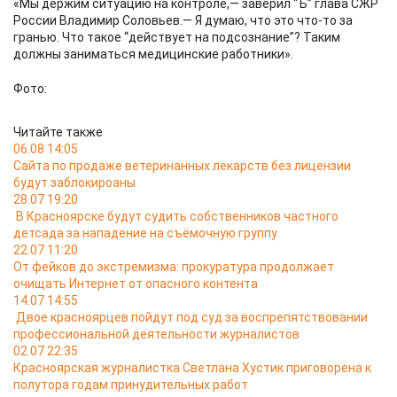
«Мы держим ситуацию на контроле,— заверил “Ъ” глава СЖР
России Владимир Соловьев.— Я думаю, что это что-то за
гранью. Что такое “действует на подсознание”? Таким
должны заниматься медицинские работники».
Фото:
Читайте также
06.08 14:05
Сайта по продаже ветеринанных лекарств без лицензии
будут заблокироаны
28.07 19:20
В Красноярске будут судить собственников частного
детсада за нападение на съёмочную группу
22.07 11:20
От фейков до экстремизма: прокуратура продолжает
очищать Интернет от опасного контента
14.07 14:55
Двое красноярцев пойдут под суд за воспрепятствовании
профессиональной деятельности журналистов
02.07 22:35
Красноярская журналистка Светлана Хустик приговорена к
полутора годам принудительных работ