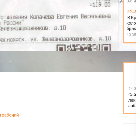
09:14
Общ
В К
коло
бра
10:35
14:0
Сай
лек
заб
й рабочий