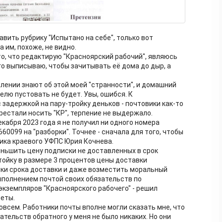
вить рубрику "Испытано на себе", только вот
 им, похоже, не видно.
 то, что редактирую "Красноярский рабочий", являюсь
го выписываю, чтобы зачитывать её дома до дыр, а
лении знают об этой моей "странности", и домашний
лю пустовать не будет. Увы, ошибся. К
 задержкой на пару-тройку деньков - почтовики как-то
ерестали носить "КР", терпение не выдержало.
екабря 2023 года я не получил ни одного номера
60099 на "разборки". Точнее - сначала для того, чтобы
ика краевого УФПС Юрия Кочнева.
еньшить цену подписки не доставленных в срок
тойку в размере 3 процентов цены доставки
ки срока доставки и даже возместить моральный
выполнением почтой своих обязательств по
кземпляров "Красноярского рабочего" - решил
зеты.
совсем. Работники почты вполне могли сказать мне, что
ательств обратного у меня не было никаких. Но они