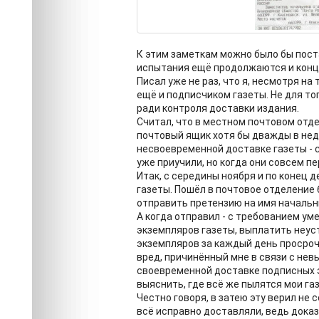
К этим заметкам можно было бы поста
испытания ещё продолжаются и конца
Писал уже не раз, что я, несмотря на
ещё и подписчиком газеты. Не для то
ради контроля доставки издания.
Считал, что в местном почтовом отде
почтовый ящик хотя бы дважды в неде
несвоевременной доставке газеты - с
уже приучили, но когда они совсем п
Итак, с середины ноября и по конец д
газеты. Пошёл в почтовое отделение 6
отправить претензию на имя начальн
А когда отправил - с требованием ум
экземпляров газеты, выплатить неус
экземпляров за каждый день просроч
вред, причинённый мне в связи с не
своевременной доставке подписных э
выяснить, где всё же пылятся мои га
Честно говоря, в затею эту верил не 
всё исправно доставляли, ведь доказ