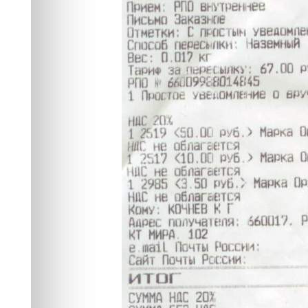
почтальонов, н
берёт
Медиа
12.01.2024 14:25
32039
8