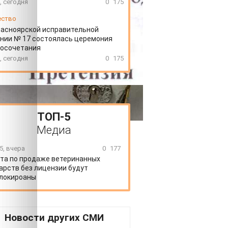
, сегодня
0
175
ество
расноярской исправительной
нии № 17 состоялась церемония
косочетания
, сегодня
0
175
ТОП-5
Медиа
5, вчера
0
177
та по продаже ветеринанных
арств без лицензии будут
локироаны
Новости других СМИ