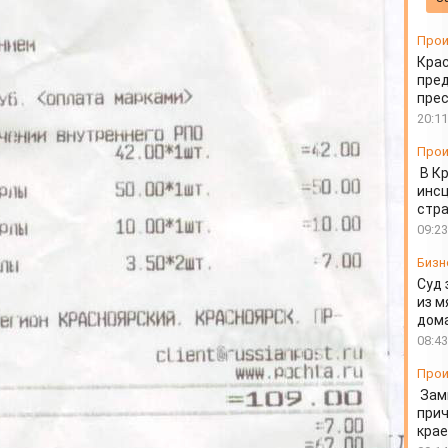
о деньги за доставку
Прои
Крас
пред
пре
20:11
Прои
В К
инс
стр
09:23
Бизн
Суд 
из м
дом
08:43
Прои
Зам
прич
крае