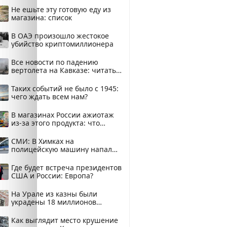
Не ешьте эту готовую еду из
магазина: список
В ОАЭ произошло жестокое
убийство криптомиллионера
Все новости по падению
вертолета на Кавказе: читать
здесь
Таких событий не было с 1945:
чего ждать всем нам?
В магазинах России ажиотаж
из-за этого продукта: что
купить?
СМИ: В Химках на
полицейскую машину напали
и подожгли.
Где будет встреча президентов
США и России: Европа?
На Урале из казны были
украдены 18 миллионов
рублей
Как выглядит место крушение