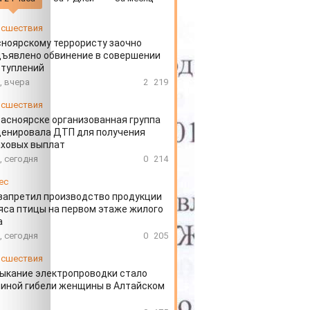
сшествия
ноярскому террористу заочно
ъявлено обвинение в совершении
ступлений
, вчера
2
219
сшествия
расноярске организованная группа
ценировала ДТП для получения
аховых выплат
, сегодня
0
214
ес
запретил производство продукции
яса птицы на первом этаже жилого
а
, сегодня
0
205
сшествия
ыкание электропроводки стало
иной гибели женщины в Алтайском