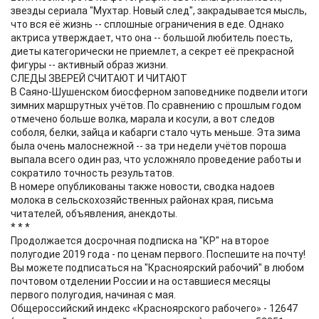
звезды сериала "Мухтар. Новый след", закрадывается мысль,
что вся её жизнь -- сплошные ограничения в еде. Однако
актриса утверждает, что она -- большой любитель поесть,
диеты категорически не приемлет, а секрет её прекрасной
фигуры -- активный образ жизни.
СЛЕДЫ ЗВЕРЕЙ СЧИТАЮТ И ЧИТАЮТ
В Саяно-Шушенском биосферном заповеднике подвели итоги
зимних маршрутных учётов. По сравнению с прошлым годом
отмечено больше волка, марала и косули, а вот следов
соболя, белки, зайца и кабарги стало чуть меньше. Эта зима
была очень малоснежной -- за три недели учётов пороша
выпала всего один раз, что усложняло проведение работы и
сократило точность результатов.
В номере опубликованы также новости, сводка надоев
молока в сельскохозяйственных районах края, письма
читателей, объявления, анекдоты.
* * *
Продолжается досрочная подписка на "КР" на второе
полугодие 2019 года - по ценам первого. Поспешите на почту!
Вы можете подписаться на "Красноярский рабочий" в любом
почтовом отделении России и на оставшиеся месяцы
первого полугодия, начиная с мая.
Общероссийский индекс «Красноярского рабочего» - 12647