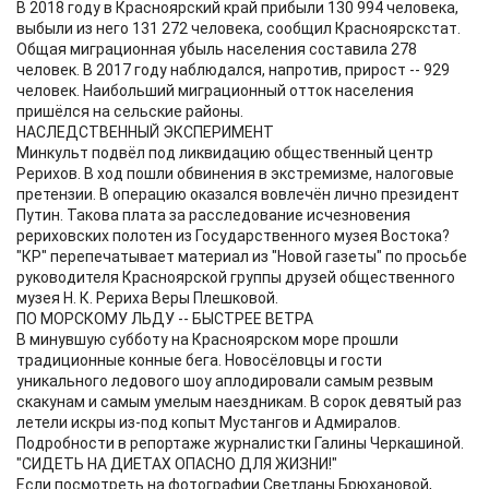
В 2018 году в Красноярский край прибыли 130 994 человека,
выбыли из него 131 272 человека, сообщил Красноярскстат.
Общая миграционная убыль населения составила 278
человек. В 2017 году наблюдался, напротив, прирост -- 929
человек. Наибольший миграционный отток населения
пришёлся на сельские районы.
НАСЛЕДСТВЕННЫЙ ЭКСПЕРИМЕНТ
Минкульт подвёл под ликвидацию общественный центр
Рерихов. В ход пошли обвинения в экстремизме, налоговые
претензии. В операцию оказался вовлечён лично президент
Путин. Такова плата за расследование исчезновения
рериховских полотен из Государственного музея Востока?
"КР" перепечатывает материал из "Новой газеты" по просьбе
руководителя Красноярской группы друзей общественного
музея Н. К. Рериха Веры Плешковой.
ПО МОРСКОМУ ЛЬДУ -- БЫСТРЕЕ ВЕТРА
В минувшую субботу на Красноярском море прошли
традиционные конные бега. Новосёловцы и гости
уникального ледового шоу аплодировали самым резвым
скакунам и самым умелым наездникам. В сорок девятый раз
летели искры из-под копыт Мустангов и Адмиралов.
Подробности в репортаже журналистки Галины Черкашиной.
"СИДЕТЬ НА ДИЕТАХ ОПАСНО ДЛЯ ЖИЗНИ!"
Если посмотреть на фотографии Светланы Брюхановой,