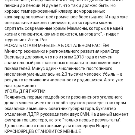
пенсии до пенсии. И думает, что так и должно быть. Но
хорошо темперированный клавир доморощенных
казнокрадов звучит всё громче, всё бесстыднее. И надо уже
специальные законы принимать, за которыми можно
спрятать современные храмы Маммоны, которых в нашей
жизни становится, как мне кажется, многовато", - пишет
журналист Игорь Рак.
РОЖАТЬ СТАЛИ МЕНЬШЕ, А В ОСТАЛЬНОМ РАСТЁМ
Министр экономики и регионального развития края Егор
Васильев доложил, что по итогам 2018 года отмечен
значительный рост ключевых социально-экономических
показателей. Минус один - численность постоянного
населения уменьшилась на 2,3 тысячи человек. Убыль -- в
результате снижения численности родившихся. А это уже
настораживает.
УГОЛЬ ДЛЯ ПАРТИИ
Появились первые подробности резонансного уголовного
дела о мошенничестве в особо крупном размере, в котором
оказались замешаны советник губернатора, бухгалтер
отделения ЛДПР, руководители двух СМИ. На данный момент
фигурантов шестеро, но это "только первые результаты".
Дело связано с поставками угля в северную Игарку.
КРАСНОЯРЦЕВ СТАНОВИТСЯ МЕНЬШЕ