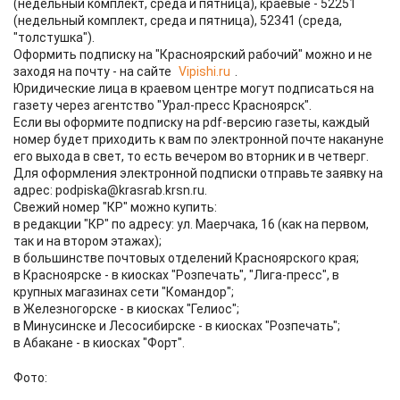
(недельный комплект, среда и пятница), краевые - 52251
(недельный комплект, среда и пятница), 52341 (среда,
"толстушка").
Оформить подписку на "Красноярский рабочий" можно и не
заходя на почту - на сайте
Vipishi.ru
.
Юридические лица в краевом центре могут подписаться на
газету через агентство "Урал-пресс Красноярск".
Если вы оформите подписку на pdf-версию газеты, каждый
номер будет приходить к вам по электронной почте накануне
его выхода в свет, то есть вечером во вторник и в четверг.
Для оформления электронной подписки отправьте заявку на
адрес: podpiska@krasrab.krsn.ru.
Свежий номер "КР" можно купить:
в редакции "КР" по адресу: ул. Маерчака, 16 (как на первом,
так и на втором этажах);
в большинстве почтовых отделений Красноярского края;
в Красноярске - в киосках "Розпечать", "Лига-пресс", в
крупных магазинах сети "Командор";
в Железногорске - в киосках "Гелиос";
в Минусинске и Лесосибирске - в киосках "Розпечать";
в Абакане - в киосках "Форт".
Фото: