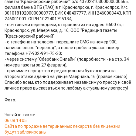
газеты "Красноярский рабочий": р/с 40702810300000000565,
филиал банка ВТБ (ПАО) в г. Красноярске, г. Красноярск. К/с
30101810200000000777, БИК 040407777. ИНН 2460008443, КПП
246001001. ОГРН 1022401795184;
- почтовыми переводами, отправляя их на адрес: 660075, г.
Красноярск, ул. Маерчака, д. 16, ООО "Редакция газеты
"Красноярский рабочий";
- с телефона на телефон: перешлите СМС на номер 900,
написав слово "перевод", а после пробела указав номер
телефона +7-902-991-75-30;
- через систему "Сбербанк Онлайн" (подробности - на стр. 34
номера газеты за 27 февраля);
- принимает средства и редакционная бухгалтерия на
втором этаже здания на улице Маерчака, 16 (правое крыло).
Спасибо всем, кто поддерживает независимую прессу и своё
личное право высказаться по любому актуальному вопросу!
Фото:
Читайте также
06.08 14:05
Сайта по продаже ветеринанных лекарств без лицензии
будут заблокироаны