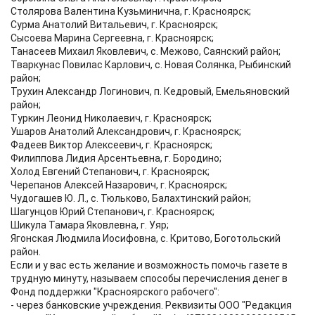
Столярова Валентина Кузьминична, г. Красноярск;
Сурма Анатолий Витальевич, г. Красноярск;
Сысоева Марина Сергеевна, г. Красноярск;
Танасеев Михаил Яковлевич, с. Межово, Саянский район;
Тваркунас Повилас Карлович, с. Новая Солянка, Рыбинский
район;
Трухин Александр Логинович, п. Кедровый, Емельяновский
район;
Туркин Леонид Николаевич, г. Красноярск;
Ушаров Анатолий Александрович, г. Красноярск;
Фадеев Виктор Алексеевич, г. Красноярск;
Филиппова Лидия Арсентьевна, г. Бородино;
Холод Евгений Степанович, г. Красноярск;
Черепанов Алексей Назарович, г. Красноярск;
Чудогашев Ю. Л., с. Тюльково, Балахтинский район;
Шагунцов Юрий Степанович, г. Красноярск;
Шикула Тамара Яковлевна, г. Уяр;
Ягонская Людмила Иосифовна, с. Критово, Боготольский
район.
Если и у вас есть желание и возможность помочь газете в
трудную минуту, называем способы перечисления денег в
Фонд поддержки "Красноярского рабочего":
- через банковские учреждения. Реквизиты ООО "Редакция