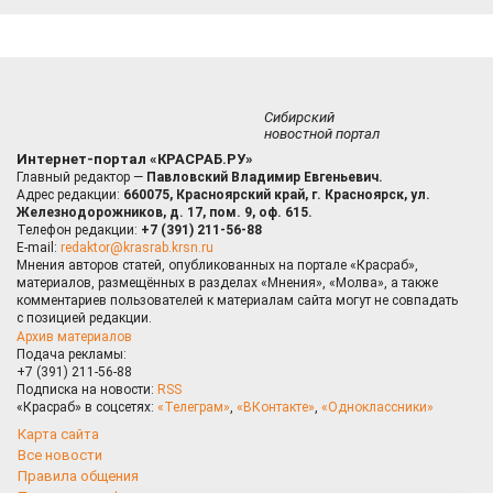
Сибирский
новостной портал
Интернет-портал «КРАСРАБ.РУ»
Главный редактор —
Павловский Владимир Евгеньевич.
Адрес редакции:
660075, Красноярский край, г. Красноярск, ул.
Железнодорожников, д. 17, пом. 9, оф. 615.
Телефон редакции:
+7 (391) 211-56-88
E-mail:
redaktor@krasrab.krsn.ru
Мнения авторов статей, опубликованных на портале «Красраб»,
материалов, размещённых в разделах «Мнения», «Молва», а также
комментариев пользователей к материалам сайта могут не совпадать
с позицией редакции.
Архив материалов
Подача рекламы:
+7 (391) 211-56-88
Подписка на новости:
RSS
«Красраб» в соцсетях:
«Телеграм»
,
«ВКонтакте»
,
«Одноклассники»
Карта сайта
Все новости
Правила общения