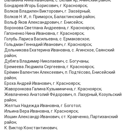
Балакина Анна Ивановна, c. Белый Яр, Ачинский район;
Бондарев Игорь Борисович, г. Красноярск;
Волков Владилен Викторович, г. Заозёрный;
Волков Н. И., п. Приморск, Балахтинский район;
Вольф Яков Александрович, г. Енисейск;
Воронова Светлана Андреевна, г. Красноярск;
Гапоненко Нина Ивановна, г. Красноярск;
Голубь Лариса Васильевна, с. Ермаковское;
Гольдман Геннадий Иванович, г. Красноярск;
Дольникова Екатерина Ивановна, с. Агинское, Саянский
район;
Дубяга Владимир Николаевич, с. Богучаны;
Еремеева Людмила Сергеевна, г. Красноярск;
Ерёмин Валентин Алексеевич, п. Подтёсово, Енисейский
район;
Ероха Андрей Иванович, г. Красноярск;
Жаворонкова Галина Кузьминична, г. Красноярск;
Жевлаченко Анатолий Фёдорович, п. Лазурный, Козульский
район;
Желтых Надежда Ивановна, г. Боготол;
Ильина Вера Ивановна, г. Красноярск;
Иошин Александр Иванович, ст. Кравченко, Партизанский
район;
К. Виктор Константинович;