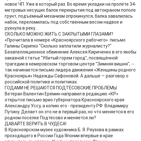
новое ЧП. Уже в который раз. Во время укладки на пролёте 34-
метровых несущих балок перекрытия под автокраном пополз
грунт, подъёмный механизм опрокинулся, балка завалилась
набок, переломилась под собственным весом надвое и
рухнула в реку...
СКОЛЬКО МОЖНО ЖИТЬ С ЗАКРЫТЫМИ ГЛАЗАМИ?
«Прочитала в номере «Красноярского рабочего» письмо
Галины Скрипко "Сколько заплатили журналисту?"
Безапелляционное обвинение Алексея Кириченко в его якобы
заказной статье "Убитый горем город", посвящённой
трагедии в кемеровском торговом центре "Зимняя вишня", --
так начинается письмо лидера движения «Женщины родного
Красноярья» Надежды Сафоновой. А дальше — разговор о
российской политике и политиках.
ГОДАМИ НЕ РЕШАЮТСЯ ПОДТЁСОВСКИЕ ПРОБЛЕМЫ
Ветеран Валентин Ерёмин направил в редакцию «КР»
открытое письмо врио губернатора Красноярского края
Александру Уссу, а копию его - президенту РФ Владимиру
Путину. Делает он это не в первый раз, но что меняется в его
родном посёлке Подтёсово и меняется ли?
ДАВАЙТЕ ВЕРИТЬ В ЧУДЕСА!
В Красноярском музее художника Б. Я. Ряузова в рамках
проходящего в России Года Японии впервые в крае