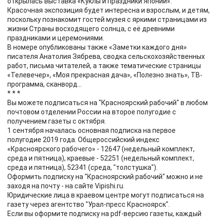
открылась выставка «Куклы и праздники Японии».
Красочная экспозиция будет интересна и взрослым, и детям,
поскольку познакомит гостей музея с яркими страницами из
жизни Страны восходящего солнца, с её древними
праздниками и церемониями.
В номере опубликованы также «Заметки каждого дня»
писателя Анатолия Зябрева, сводка сельскохозяйственных
работ, письма читателей, а также тематические страницы
«Телевечер», «Моя прекрасная дача», «Полезно знать», ТВ-
программа, сканворд...
* * *
Вы можете подписаться на "Красноярский рабочий" в любом
почтовом отделении России на второе полугодие с
получением газеты с октября.
1 сентября началась основная подписка на первое
полугодие 2019 года. Общероссийский индекс
«Красноярского рабочего» - 12647 (недельный комплект,
среда и пятница), краевые - 52251 (недельный комплект,
среда и пятница), 52341 (среда, "толстушка").
Оформить подписку на "Красноярский рабочий" можно и не
заходя на почту - на сайте Vipishi.ru.
Юридические лица в краевом центре могут подписаться на
газету через агентство "Урал-пресс Красноярск".
Если вы оформите подписку на pdf-версию газеты, каждый