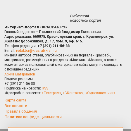
Сибирский
новостной портал
Интернет-портал «КРАСРАБ.РУ»
Главный редактор —
Павловский Владимир Евгеньевич.
Адрес редакции:
660075, Красноярский край, г. Красноярск, ул.
Железнодорожников, д. 17, пом. 9, оф. 615.
Телефон редакции:
+7 (391) 211-56-88
E-mail:
redaktor@krasrab.krsn.ru
Мнения авторов статей, опубликованных на портале «Красраб»,
материалов, размещённых в разделах «Мнения», «Молва», а также
комментариев пользователей к материалам сайта могут не совпадать
с позицией редакции.
Архив материалов
Подача рекламы:
+7 (391) 211-56-88
Подписка на новости:
RSS
«Красраб» в соцсетях:
«Телеграм»
,
«ВКонтакте»
,
«Одноклассники»
Карта сайта
Все новости
Правила общения
Политика конфиденциальности