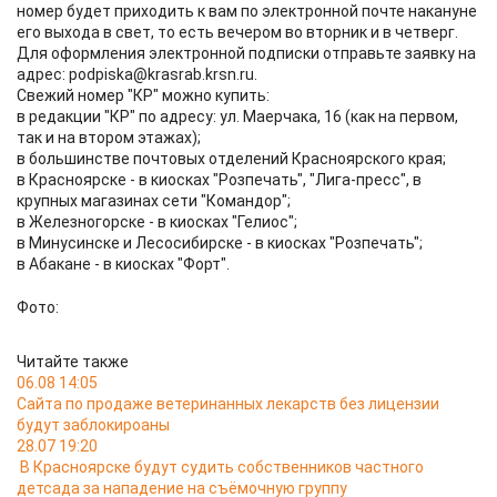
номер будет приходить к вам по электронной почте накануне
его выхода в свет, то есть вечером во вторник и в четверг.
Для оформления электронной подписки отправьте заявку на
адрес: podpiska@krasrab.krsn.ru.
Свежий номер "КР" можно купить:
в редакции "КР" по адресу: ул. Маерчака, 16 (как на первом,
так и на втором этажах);
в большинстве почтовых отделений Красноярского края;
в Красноярске - в киосках "Розпечать", "Лига-пресс", в
крупных магазинах сети "Командор";
в Железногорске - в киосках "Гелиос";
в Минусинске и Лесосибирске - в киосках "Розпечать";
в Абакане - в киосках "Форт".
Фото:
Читайте также
06.08 14:05
Сайта по продаже ветеринанных лекарств без лицензии
будут заблокироаны
28.07 19:20
В Красноярске будут судить собственников частного
детсада за нападение на съёмочную группу