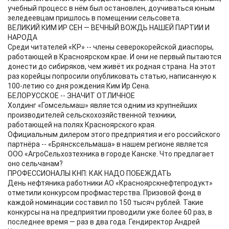
учебный процесс в нём был остановлен, доучиваться юным
зеледеевцам пришлось в помещении сельсовета.
ВЕЛИКИЙ КИМ ИР СЕН — ВЕЧНЫЙ ВОЖДЬ НАШЕЙ ПАРТИИ И
НАРОДА
Среди читателей «КР» -- члены северокорейской диаспоры,
работающей в Красноярском крае. И они не первый пытаются
донести до сибиряков, чем живёт их родная страна. На этот
раз корейцы попросили опубликовать статью, написанную к
100-летию со дня рождения Ким Ир Сена.
БЕЛОРУССКОЕ -- ЗНАЧИТ ОТЛИЧНОЕ
Холдинг «Гомсельмаш» является одним из крупнейших
производителей сельскохозяйственной техники,
работающей на полях Красноярского края.
Официальным дилером этого предприятия и его российского
партнёра -- «Брянсксельмаша» в нашем регионе является
ООО «АгроСельхозтехника в городе Канске. Что предлагает
оно сельчанам?
ПРОФЕССИОНАЛЫ КНП: КАК НАДО ПОБЕЖДАТЬ
День нефтяника работники АО «Красноярскнефтепродукт»
отметили конкурсом профмастерства. Призовой фонд в
каждой номинации составил по 150 тысяч рублей. Такие
конкурсы на на предприятии проводили уже более 60 раз, в
последнее время — раз в два года. Гендиректор Андрей