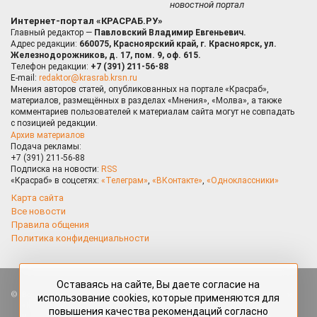
новостной портал
Интернет-портал «КРАСРАБ.РУ»
Главный редактор —
Павловский Владимир Евгеньевич.
Адрес редакции:
660075, Красноярский край, г. Красноярск, ул.
Железнодорожников, д. 17, пом. 9, оф. 615.
Телефон редакции:
+7 (391) 211-56-88
E-mail:
redaktor@krasrab.krsn.ru
Мнения авторов статей, опубликованных на портале «Красраб»,
материалов, размещённых в разделах «Мнения», «Молва», а также
комментариев пользователей к материалам сайта могут не совпадать
с позицией редакции.
Архив материалов
Подача рекламы:
+7 (391) 211-56-88
Подписка на новости:
RSS
«Красраб» в соцсетях:
«Телеграм»
,
«ВКонтакте»
,
«Одноклассники»
Карта сайта
Все новости
Правила общения
Политика конфиденциальности
Оставаясь на сайте, Вы даете согласие на
Все права защищены. Любые материалы, размещённые на портале
использование cookies, которые применяются для
«Красраб.ру» сотрудниками редакции, нештатными авторами
повышения качества рекомендаций согласно
и читателями, являются объектами авторского права. Полное или