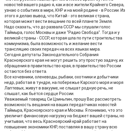
новостей вашего радио я, как и все жители Крайнего Севера,
узнаю о событиях в мире, КНР и на моей родине - в России. Из
этого я делаю вывод, что Китай - это великая страна,
которая может вести вещание по всей планете Земля.
Надо сказать, что до развала СССР мы слушали голос
Таймыра, голос Москвы и даже "Радио Свобода". Тогда и у
великой страны - СССР, которая шла по пути строительства
коммунизма, была возможность и желание вести
трансляцию своих передач на всех языках мира.
Сегодня депутаты Законодательного Собрания
Красноярского края не могут решить эту простую задачу, их
обращения в правительство края, в правительство России
остаются без ответа.
Все кочевники, оленеводы, рыбаки, охотники и добытчики
недр, работая в тундре, на побережье Карского моря и моря
Лаптевых, живут в вакууме, не слышат родную речь, не
слышат, как бьётся сердце России.
Уважаемый товарищ Си Цзиньпин, прошу Вас рассмотреть
возможность вещания на ваших передатчиках новостей
Таймыра, Красноярского края и Москвы. Я понимаю, что это
увеличит финансовую нагрузку на бюджет вашей страны, но
учитывая, что весь Красноярский край работает на
повышение экономики КНР, поставляя в вашу страну всю