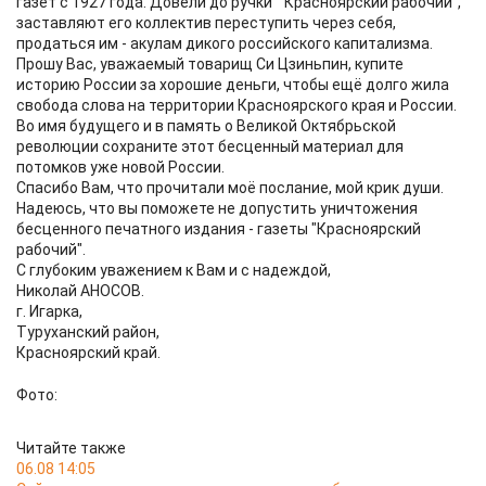
газет с 1927 года. Довели до ручки "Красноярский рабочий",
заставляют его коллектив переступить через себя,
продаться им - акулам дикого российского капитализма.
Прошу Вас, уважаемый товарищ Си Цзиньпин, купите
историю России за хорошие деньги, чтобы ещё долго жила
свобода слова на территории Красноярского края и России.
Во имя будущего и в память о Великой Октябрьской
революции сохраните этот бесценный материал для
потомков уже новой России.
Спасибо Вам, что прочитали моё послание, мой крик души.
Надеюсь, что вы поможете не допустить уничтожения
бесценного печатного издания - газеты "Красноярский
рабочий".
С глубоким уважением к Вам и с надеждой,
Николай АНОСОВ.
г. Игарка,
Туруханский район,
Красноярский край.
Фото:
Читайте также
06.08 14:05