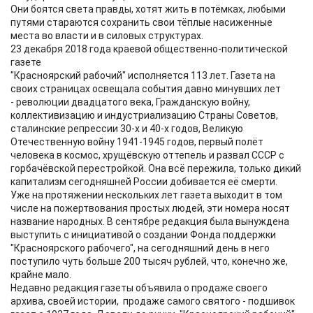
Они боятся света правды, хотят жить в потёмках, любыми
путями стараются сохранить свои тёплые насиженные
места во власти и в силовых структурах.
23 декабря 2018 года краевой общественно-политической
газете
"Красноярский рабочий" исполняется 113 лет. Газета на
своих страницах освещала события давно минувших лет
- революции двадцатого века, Гражданскую войну,
коллективизацию и индустриализацию Страны Советов,
сталинские репрессии 30-х и 40-х годов, Великую
Отечественную войну 1941-1945 годов, первый полёт
человека в космос, хрущёвскую оттепель и развал СССР с
горбачёвской перестройкой. Она всё пережила, только дикий
капитализм сегодняшней России добивается её смерти.
Уже на протяжении нескольких лет газета выходит в том
числе на пожертвования простых людей, эти номера носят
название народных. В сентябре редакция была вынуждена
выступить с инициативой о создании Фонда поддержки
"Красноярского рабочего", на сегодняшний день в него
поступило чуть больше 200 тысяч рублей, что, конечно же,
крайне мало.
Недавно редакция газеты объявила о продаже своего
архива, своей истории, продаже самого святого - подшивок