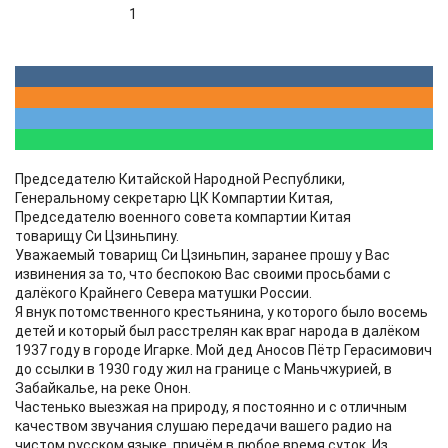
1
Председателю Китайской Народной Республики,
Генеральному секретарю ЦК Компартии Китая,
Председателю военного совета компартии Китая
товарищу Си Цзиньпину.
Уважаемый товарищ Си Цзиньпин, заранее прошу у Вас
извинения за то, что беспокою Вас своими просьбами с
далёкого Крайнего Севера матушки России.
Я внук потомственного крестьянина, у которого было восемь
детей и который был расстрелян как враг народа в далёком
1937 году в городе Игарке. Мой дед Аносов Пётр Герасимович
до ссылки в 1930 году жил на границе с Маньчжурией, в
Забайкалье, на реке Онон.
Частенько выезжая на природу, я постоянно и с отличным
качеством звучания слушаю передачи вашего радио на
чистом русском языке, причём в любое время суток. Из