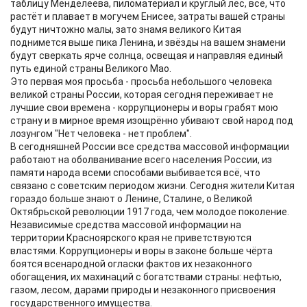
таблицу Менделеева, пиломатериал и круглый лес, всё, что
растёт и плавает в могучем Енисее, затраты вашей страны
будут ничтожно малы, зато знамя великого Китая
поднимется выше пика Ленина, и звёзды на вашем знамени
будут сверкать ярче солнца, освещая и направляя единый
путь единой страны Великого Мао.
Это первая моя просьба - просьба небольшого человека
великой страны России, которая сегодня переживает не
лучшие свои времена - коррупционеры и воры грабят мою
страну и в мирное время изощрённо убивают свой народ под
лозунгом "Нет человека - нет проблем".
В сегодняшней России все средства массовой информации
работают на оболванивание всего населения России, из
памяти народа всеми способами выбивается всё, что
связано с советским периодом жизни. Сегодня жители Китая
гораздо больше знают о Ленине, Сталине, о Великой
Октябрьской революции 1917 года, чем молодое поколение.
Независимые средства массовой информации на
территории Красноярского края не приветствуются
властями. Коррупционеры и воры в законе больше чёрта
боятся всенародной огласки фактов их незаконного
обогащения, их махинаций с богатствами страны: нефтью,
газом, лесом, дарами природы и незаконного присвоения
государственного имущества.