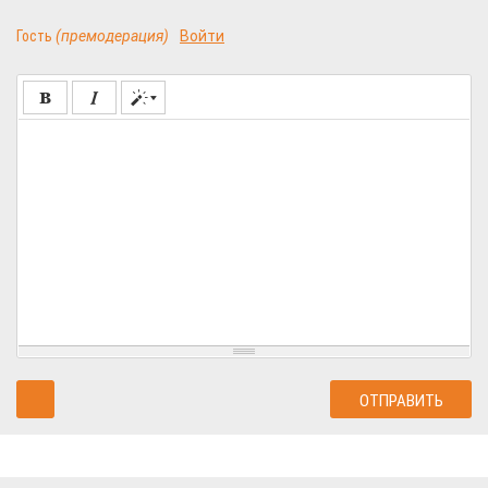
Гость
(премодерация)
Войти