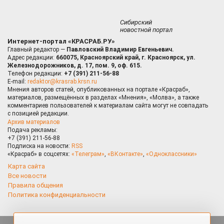
Сибирский
новостной портал
Интернет-портал «КРАСРАБ.РУ»
Главный редактор —
Павловский Владимир Евгеньевич.
Адрес редакции:
660075, Красноярский край, г. Красноярск, ул.
Железнодорожников, д. 17, пом. 9, оф. 615.
Телефон редакции:
+7 (391) 211-56-88
E-mail:
redaktor@krasrab.krsn.ru
Мнения авторов статей, опубликованных на портале «Красраб»,
материалов, размещённых в разделах «Мнения», «Молва», а также
комментариев пользователей к материалам сайта могут не совпадать
с позицией редакции.
Архив материалов
Подача рекламы:
+7 (391) 211-56-88
Подписка на новости:
RSS
«Красраб» в соцсетях:
«Телеграм»
,
«ВКонтакте»
,
«Одноклассники»
Карта сайта
Все новости
Правила общения
Политика конфиденциальности