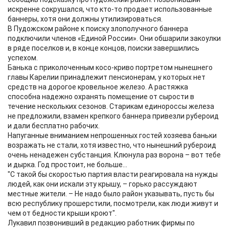
искренне сокрушался, что кто-то продает использованные
баннеры, хотя они должны утилизироваться.
В Пудожском районе к поиску злополучного баннера
подключили членов «Единой России». Они обшарили закоулки
в ряде поселков и, в конце концов, поиски завершились
успехом.
Банька с приколоченным косо-криво портретом нынешнего
главы Карелии принадлежит пенсионерам, у которых нет
средств на дорогое кровельное железо. А растяжка
способна надежно охранять помещение от сырости в
течение нескольких сезонов. Старикам единороссы железа
не предложили, взамен крепкого баннера привезли рубероид
и дали бесплатно рабочих.
Напуганные вниманием непрошенных гостей хозяева баньки
возражать не стали, хотя известно, что нынешний рубероид
очень ненадежен субстанция. Клюнула раз ворона – вот тебе
и дырка. Год простоит, не больше…
"С такой бы скоростью партия власти реагировала на нужды
людей, как они искали эту крышу, – горько рассуждают
местные жители. – Не надо было район указывать, пусть бы
всю республику прошерстили, посмотрели, как люди живут и
чем от бедности крыши кроют".
Лукавил позвонивший в редакцию работник фирмы по