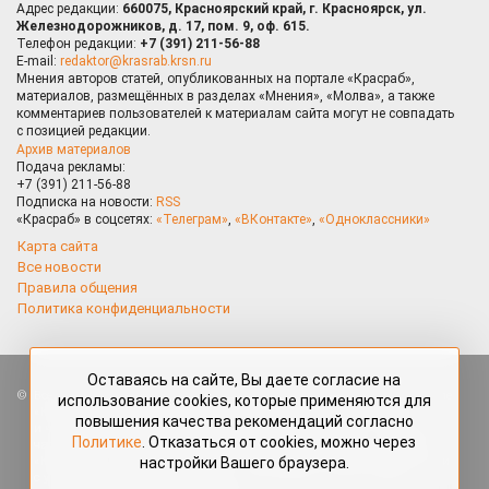
Адрес редакции:
660075, Красноярский край, г. Красноярск, ул.
Железнодорожников, д. 17, пом. 9, оф. 615.
Телефон редакции:
+7 (391) 211-56-88
E-mail:
redaktor@krasrab.krsn.ru
Мнения авторов статей, опубликованных на портале «Красраб»,
материалов, размещённых в разделах «Мнения», «Молва», а также
комментариев пользователей к материалам сайта могут не совпадать
с позицией редакции.
Архив материалов
Подача рекламы:
+7 (391) 211-56-88
Подписка на новости:
RSS
«Красраб» в соцсетях:
«Телеграм»
,
«ВКонтакте»
,
«Одноклассники»
Карта сайта
Все новости
Правила общения
Политика конфиденциальности
Оставаясь на сайте, Вы даете согласие на
Все права защищены. Любые материалы, размещённые на портале
использование cookies, которые применяются для
«Красраб.ру» сотрудниками редакции, нештатными авторами
повышения качества рекомендаций согласно
и читателями, являются объектами авторского права. Полное или
Политике
. Отказаться от cookies, можно через
частичное использование материалов, размещённых на портале
настройки Вашего браузера.
«Красраб.ру», допускается только с письменного согласия редакции
с указанием ссылки на источник. Все вопросы можно задать