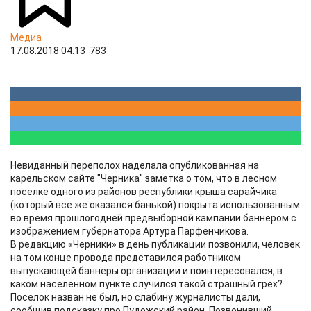
Медиа
17.08.2018 04:13
783
Невиданный переполох наделала опубликованная на
карельском сайте "Черника" заметка о том, что в лесном
поселке одного из районов республики крыша сарайчика
(который все же оказался банькой) покрыта использованным
во время прошлогодней предвыборной кампании баннером с
изображением губернатора Артура Парфенчикова.
В редакцию «Черники» в день публикации позвонили, человек
на том конце провода представился работником
выпускающей баннеры организации и поинтересовался, в
каком населенном пункте случился такой страшный грех?
Поселок назван не был, но слабину журналисты дали,
сообщив подсказку про Пудожский район. Позвонивший