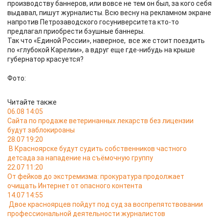
производству баннеров, или вовсе не тем он был, за кого себя
выдавал, пишут журналисты. Всю весну на рекламном экране
напротив Петрозаводского госуниверситета кто-то
предлагал приобрести бэушные баннеры.
Так что «Единой России», наверное, все же стоит поездить
по «глубокой Карелии», а вдруг еще где-нибудь на крыше
губернатор красуется?
Фото:
Читайте также
06.08 14:05
Сайта по продаже ветеринанных лекарств без лицензии
будут заблокироаны
28.07 19:20
В Красноярске будут судить собственников частного
детсада за нападение на съёмочную группу
22.07 11:20
От фейков до экстремизма: прокуратура продолжает
очищать Интернет от опасного контента
14.07 14:55
Двое красноярцев пойдут под суд за воспрепятствовании
профессиональной деятельности журналистов