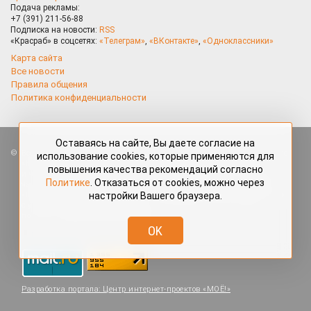
Подача рекламы:
+7 (391) 211-56-88
Подписка на новости:
RSS
«Красраб» в соцсетях:
«Телеграм»
,
«ВКонтакте»
,
«Одноклассники»
Карта сайта
Все новости
Правила общения
Политика конфиденциальности
Оставаясь на сайте, Вы даете согласие на
Все права защищены. Любые материалы, размещённые на портале
использование cookies, которые применяются для
«Красраб.ру» сотрудниками редакции, нештатными авторами
повышения качества рекомендаций согласно
и читателями, являются объектами авторского права. Полное или
Политике
. Отказаться от cookies, можно через
частичное использование материалов, размещённых на портале
настройки Вашего браузера.
«Красраб.ру», допускается только с письменного согласия редакции
с указанием ссылки на источник. Все вопросы можно задать
по адресу
redaktor@krasrab.krsn.ru
.
OK
Разработка портала:
Центр интернет-проектов «МОЁ!»