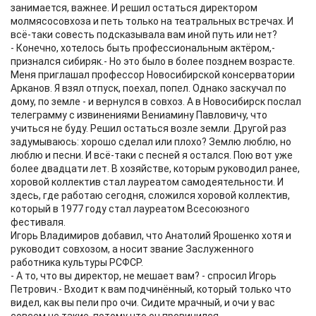
занимается, важнее. И решил остаться директором
молмясосовхоза и петь только на театральных встречах. И
всё-таки совесть подсказывала вам иной путь или нет?
- Конечно, хотелось быть профессиональным актёром,-
признался сибиряк.- Но это было в более позднем возрасте.
Меня приглашал профессор Новосибирской консерватории
Арканов. Я взял отпуск, поехал, попел. Однако заскучал по
дому, по земле - и вернулся в совхоз. А в Новосибирск послал
телеграмму с извинениями Вениамину Павловичу, что
учиться не буду. Решил остаться возле земли. Другой раз
задумываюсь: хорошо сделал или плохо? Землю люблю, но
люблю и песни. И всё-таки с песней я остался. Пою вот уже
более двадцати лет. В хозяйстве, которым руководил ранее,
хоровой коллектив стал лауреатом самодеятельности. И
здесь, где работаю сегодня, сложился хоровой коллектив,
который в 1977 году стал лауреатом Всесоюзного
фестиваля.
Игорь Владимиров добавил, что Анатолий Ярошенко хотя и
руководит совхозом, а носит звание Заслуженного
работника культуры РСФСР.
- А то, что вы директор, не мешает вам? - спросил Игорь
Петрович.- Входит к вам подчинённый, который только что
видел, как вы пели про очи. Сидите мрачный, и очи у вас