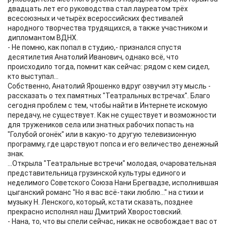
двадцать лет его руководства стал лауреатом трёх
всесоюзных и четырёх всероссийских фестивалей
народного творчества трудящихся, а также участником и
дипломантом ВДНХ.
- Не помню, как попал в студию,- признался спустя
десятилетия Анатолий Иванович, однако всё, что
происходило тогда, помнит как сейчас: рядом с кем сидел,
кто выступал...
Собственно, Анатолий Ярошенко вдруг озвучил эту мысль -
рассказать о тех памятных "Театральных встречах". Благо
сегодня проблем с тем, чтобы найти в Интернете искомую
передачу, не существует. Как не существует и возможности
для тружеников села или знатных рабочих попасть на
"Голубой огонёк" или в какую-то другую телевизионную
программу, где царствуют попса и его величество денежный
знак.
...Открыла "Театральные встречи" молодая, очаровательная
представительница грузинской культуры единого и
неделимого Советского Союза Нани Брегвадзе, исполнившая
цыганский романс "Но я вас всё-таки люблю..." на стихи и
музыку Н. Ленского, который, кстати сказать, позднее
прекрасно исполнял наш Дмитрий Хворостовский.
- Нана, то, что вы спели сейчас, никак не освобождает вас от