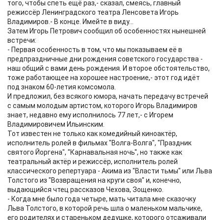
того, чтобы спеть ещё раз,- сказал, смеясь, главный
режиссёр Ленинградского театра Ленсовета Игорь
Владимиров.- В конце. Имейте в виду...
Затем Игорь Петрович сообщил об особенностях нынешней
встречи:
- Первая особенность в том, что мы показываем её в
предпраздничные дни рождения советского государства -
наш общий с вами день рождения. И второе обстоятельство,
тоже работающее на хорошее настроение,- этот год идёт
под знаком 60-летия комсомола.
И предложил, без всякого юмора, начать передачу встречей
с самым молодым артистом, которого Игорь Владимиров
знает, недавно ему исполнилось 77 лет,- с Игорем
Владимировичем Ильинским.
Тот известен не только как комедийный киноактёр,
исполнитель ролей в фильмах "Волга-Волга", "Праздник
святого Йоргена", "Карнавальная ночь", но также как
театральный актёр и режиссёр, исполнитель ролей
классического репертуара - Акима из "Власти тьмы" или Льва
Толстого из "Возвращения на круги своя" и, конечно,
выдающийся чтец рассказов Чехова, Зощенко.
- Когда мне было года четыре, мать читала мне сказочку
Льва Толстого, в которой речь шла о маленьком мальчике,
его родителях и стареньком дедушке, которого отсаживали