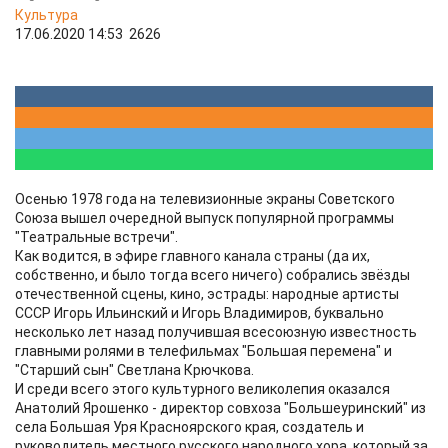
Культура
17.06.2020 14:53
2626
Осенью 1978 года на телевизионные экраны Советского
Союза вышел очередной выпуск популярной программы
"Театральные встречи".
Как водится, в эфире главного канала страны (да их,
собственно, и было тогда всего ничего) собрались звёзды
отечественной сцены, кино, эстрады: народные артисты
СССР Игорь Ильинский и Игорь Владимиров, буквально
несколько лет назад получившая всесоюзную известность
главными ролями в телефильмах "Большая перемена" и
"Старший сын" Светлана Крючкова.
И среди всего этого культурного великолепия оказался
Анатолий Ярошенко - директор совхоза "Большеуринский" из
села Большая Уря Красноярского края, создатель и
руководитель местного русского народного хора, который за