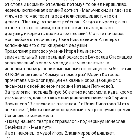
от стола и кормили отдельно, потому что он ел неряшливо,
чавкал,- вспоминал великий артист.- Мальчик сидит где-то в
углу, что-то мастерит, а родители спрашивают, что он
делает. "Плошку,- отвечает ребёнок.- Когда я вырасту, а вы
станете старенькими, стану отсаживать вас, как вы -
дедушку, и кормить вас из этой плошки". С этого началась
моя любовь к творчеству Льва Николаевича. А теперь я
вспоминаю его с точки зрения дедушки.
Продолжил разговор ученик Игоря Ильинского,
замечательный театральный режиссёр Вячеслав Спесивцев,
рассказавший о своём молодёжном коллективе. А
исполнительница роли комсомолки в посвящённом 60-летию
ВЛКСМ спектакле "Коммуна номер раз" Мария Катаева
прочитала монолог идущей на казнь и обращающейся с
письмом к своей дочери героини Наташи Логиновой.
За трилогию, посвящённую 60-летию комсомола, куда, кроме
упомянутого, вошли также инсценировки повестей Бориса
Васильева "В списках не значился..." и Виля Липатова "И это
всё о нём...", Московский молодёжный театр получил премию
Ленинского комсомола.
- Поезд нашего театра отправился,- подчеркнул Вячеслав
Семёнович.- Мы в пути...
И вот, наконец, о чудо! Игорь Владимиров объявляет: