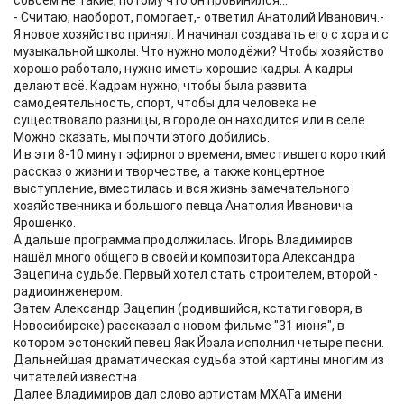
совсем не такие, потому что он провинился...
- Считаю, наоборот, помогает,- ответил Анатолий Иванович.-
Я новое хозяйство принял. И начинал создавать его с хора и с
музыкальной школы. Что нужно молодёжи? Чтобы хозяйство
хорошо работало, нужно иметь хорошие кадры. А кадры
делают всё. Кадрам нужно, чтобы была развита
самодеятельность, спорт, чтобы для человека не
существовало разницы, в городе он находится или в селе.
Можно сказать, мы почти этого добились.
И в эти 8-10 минут эфирного времени, вместившего короткий
рассказ о жизни и творчестве, а также концертное
выступление, вместилась и вся жизнь замечательного
хозяйственника и большого певца Анатолия Ивановича
Ярошенко.
А дальше программа продолжилась. Игорь Владимиров
нашёл много общего в своей и композитора Александра
Зацепина судьбе. Первый хотел стать строителем, второй -
радиоинженером.
Затем Александр Зацепин (родившийся, кстати говоря, в
Новосибирске) рассказал о новом фильме "31 июня", в
котором эстонский певец Яак Йоала исполнил четыре песни.
Дальнейшая драматическая судьба этой картины многим из
читателей известна.
Далее Владимиров дал слово артистам МХАТа имени