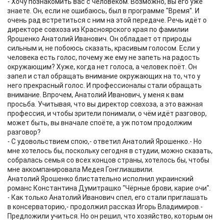
- Хочу познакомить вас с человеком. Возможно, вы его уже
знаете. Он, если не ошибаюсь, был в программе "Время". И
очень рад встретиться с ним на этой передаче. Речь идёт о
директоре совхоза из Красноярского края по фамилии
Ярошенко Анатолий Иванович. Он обладает от природы
сильным и, не побоюсь сказать, красивым голосом. Если у
человека есть голос, почему же ему не запеть на радость
окружающим? Хуже, когда нет голоса, а человек поёт. Он
запел и стал обращать внимание окружающих на то, что у
него прекрасный голос. И профессионалы стали обращать
внимание. Впрочем, Анатолий Иванович, у меня к вам
просьба. Учитывая, что вы директор совхоза, а это важная
профессия, и чтобы зрители понимали, о чём идёт разговор,
может быть, вы вначале споёте, а уж потом продолжим
разговор?
- С удовольствием спою,- ответил Анатолий Ярошенко.- Но
мне хотелось бы, поскольку сегодня в студии, можно сказать,
собралась семья со всех концов страны, хотелось бы, чтобы
мне аккомпанировала Медея Гонглиашвили.
Анатолий Ярошенко блистательно исполнил украинский
романс Константина Думитрашко "Чёрные брови, карие очи".
- Как только Анатолий Иванович спел, его стали приглашать
в консерваторию,- продолжил рассказ Игорь Владимиров.-
Предложили учиться. Но он решил, что хозяйство, которым он