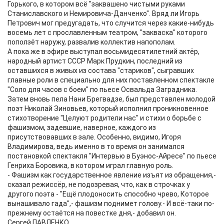
Горького, в котором всё "заквашено чистыми руками
Станиславского и Немировича-Данченко". Вряд ли Игорь
Петрович мог предугадать, что случится через какие-нибудь
восемь лет с прославленным театром, "закваска" которого
поползёт наружу, развалив коллектив напополам.
А пока же в эфире выступал восьмидесятилетний актёр,
народный артист СССР Марк Прудкин, последний из
оставшихся в живых из состава "стариков", сыгравших
главные роли в специально для них поставленном спектакле
"Соло для часов с боем" по пьесе Освальда Заградника.
Затем вновь пела Нани Брегвадзе, был представлен молодой
поэт Николай Зиновьев, который исполнил проникновенное
стихотворение "Целуют родители нас" и стихи о борьбе с
фашизмом, задевшие, наверное, каждого из
присутствовавших в зале. Особенно, видимо, Игоря
Владимирова, ведь именно в то время он занимался
постановкой спектакля "Интервью в Буэнос-Айресе" по пьесе
Генриха Боровика, в котором играл главную роль.
- Фашизм как государственное явление изъят из обращения,-
сказал режиссёр, не подозревая, что, как в строчках у
другого поэта - "Ещё плодоносить способно чрево, Которое
вынашивало гада",- фашизм поднимет голову.- И всё-таки по-
прежнему остаётся на повестке дня,- добавил он.
Сергей ПАВЛЕНКО.