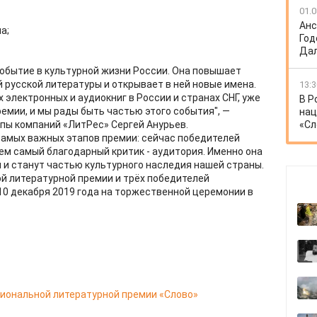
01.0
Анс
а;
Год
Дал
событие в культурной жизни России. Она повышает
русской литературы и открывает в ней новые имена.
13:3
 электронных и аудиокниг в России и странах СНГ, уже
В Р
емии, и мы рады быть частью этого события", —
нац
пы компаний «ЛитРес» Сергей Анурьев.
«Сл
 самых важных этапов премии: сейчас победителей
ем самый благодарный критик - аудитория. Именно она
 и станут частью культурного наследия нашей страны.
й литературной премии и трёх победителей
10 декабря 2019 года на торжественной церемонии в
циональной литературной премии «Слово»