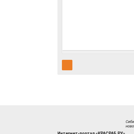
Сиб
ново
Интернет-портал «КРАСРАБ.РУ»