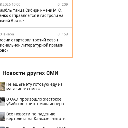
8.2026 10:00
0
209
амбль танца Сибири имени М. С.
енко отправляется в гастроли на
ьний Восток
0, вчера
0
168
оссии стартовал третий сезон
иональной литературной премии
ово»
Новости других СМИ
Не ешьте эту готовую еду из
магазина: список
В ОАЭ произошло жестокое
убийство криптомиллионера
Все новости по падению
вертолета на Кавказе: читать
здесь