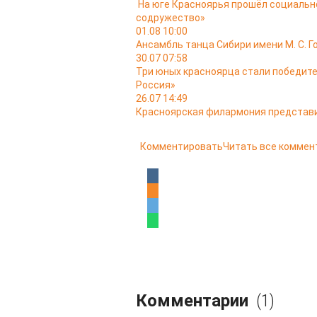
На юге Красноярья прошёл социальн
содружество»
01.08 10:00
Ансамбль танца Сибири имени М. С. Г
30.07 07:58
Три юных красноярца стали победит
Россия»
26.07 14:49
Красноярская филармония представи
Комментировать
Читать все коммен
Комментарии
(1)