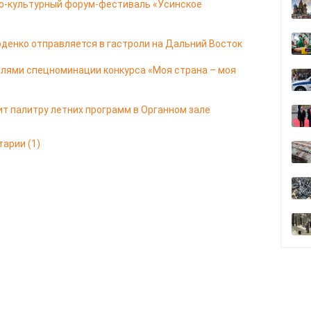
о-культурный форум-фестиваль «Усинское
оденко отправляется в гастроли на Дальний Восток
елями спецноминации конкурса «Моя страна – моя
т палитру летних программ в Органном зале
тарии
(1)