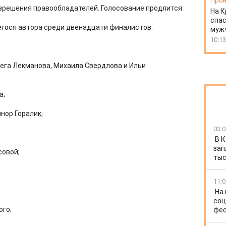
Прои
зрешения правообладателей. Голосование продлится
На К
спас
гося автора среди двенадцати финалистов:
муж
10:13
ега Лекманова, Михаила Свердлова и Ильи
а;
нор Горалик;
03.0
В 
зап
совой;
тыс
11:0
На
соц
ого;
фес