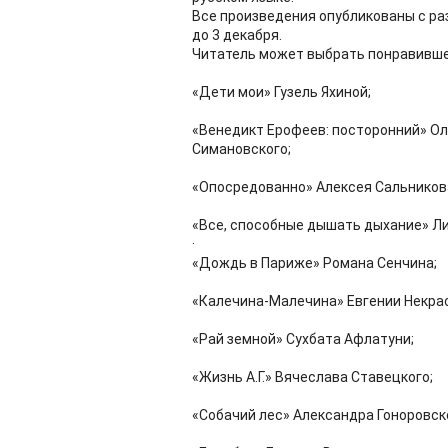
Все произведения опубликованы с ра
до 3 декабря.
Читатель может выбрать понравивше
«Дети мои» Гузель Яхиной;
«Венедикт Ерофеев: посторонний» Ол
Симановского;
«Опосредованно» Алексея Сальников
«Все, способные дышать дыхание» Ли
·
«Дождь в Париже» Романа Сенчина;
«Калечина-Малечина» Евгении Некра
«Рай земной» Сухбата Афлатуни;
«Жизнь А.Г.» Вячеслава Ставецкого;
«Собачий лес» Александра Гоноровск