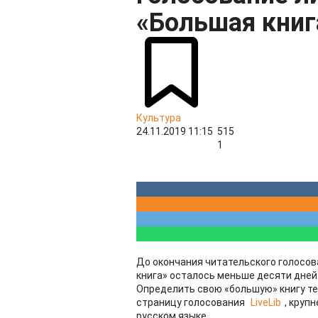
«Большая книг
Культура
24.11.2019 11:15
515
1
До окончания читательского голосо
книга» осталось меньше десяти дней
Определить свою «большую» книгу те
страницу голосования
LiveLib
, круп
русском языке.