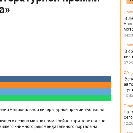
а»
Прои
В Л
Ново
мот
04:03
Прои
В ср
ликв
07:29
Общ
Усп
авто
Туг
10:43
Прои
вания Национальной литературной премии «Большая
На т
.
сего
кущего сезона можно прямо сейчас при переходе на
12:26
нейшего книжного рекомендательного портала на