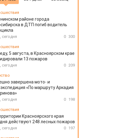
сшествия
енинском районе города
сибирска в ДТП погиб водитель
оцикла
, сегодня
0
300
сшествия
еду, 5 августа, в Красноярском крае
идировали 13 пожаров
, сегодня
0
209
ество
ешно завершена мото- и
экспедиция «По маршруту Аркадия
аринова»
, сегодня
0
198
сшествия
ерритории Красноярского края
дня действуют 248 лесных пожаров
, сегодня
0
197