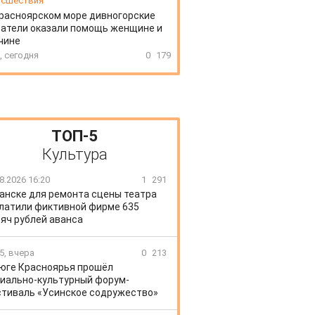
сшествия
расноярском море дивногорские
атели оказали помощь женщине и
чине
, сегодня
0
179
ТОП-5
Культура
8.2026 16:20
1
291
Канске для ремонта сцены театра
латили фиктивной фирме 635
яч рублей аванса
5, вчера
0
213
 юге Красноярья прошёл
иально-культурный форум-
тиваль «Усинское содружество»