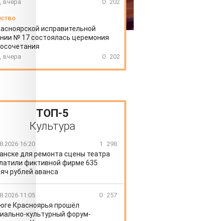
, вчера
0
202
ество
расноярской исправительной
нии № 17 состоялась церемония
косочетания
, вчера
0
202
ТОП-5
Культура
8.2026 16:20
1
298
Канске для ремонта сцены театра
латили фиктивной фирме 635
яч рублей аванса
8.2026 11:05
0
257
 юге Красноярья прошёл
иально-культурный форум-