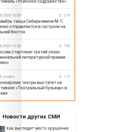
тиваль «Усинское содружество»
8.2026 10:00
0
218
амбль танца Сибири имени М. С.
енко отправляется в гастроли на
ьний Восток
8.2026 13:30
0
195
оссии стартовал третий сезон
иональной литературной премии
ово»
5, вчера
0
112
сноярские театры выступят на
тивале «Театральный бульвар» в
скве
Новости других СМИ
Как выглядит место крушение