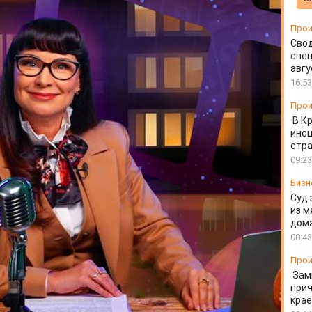
 филармонии
Прои
Свод
спец
авгу
16:53
Прои
В К
инс
стр
09:23
Бизн
Суд 
из м
дом
08:43
Прои
Зам
прич
крае