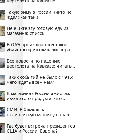
вертолета на Кавказе:
смотреть
Такую зиму в России никто не
ждал: как так?!
Не ешьте эту готовую еду из
магазина: список
В ОАЭ произошло жестокое
убийство криптомиллионера
Все новости по падению
вертолета на Кавказе: читать
здесь
Таких событий не было с 1945:
чего ждать всем нам?
В магазинах России ажиотаж
из-за этого продукта: что
купить?
СМИ: В Химках на
полицейскую машину напали
и подожгли.
Где будет встреча президентов
США и России: Европа?