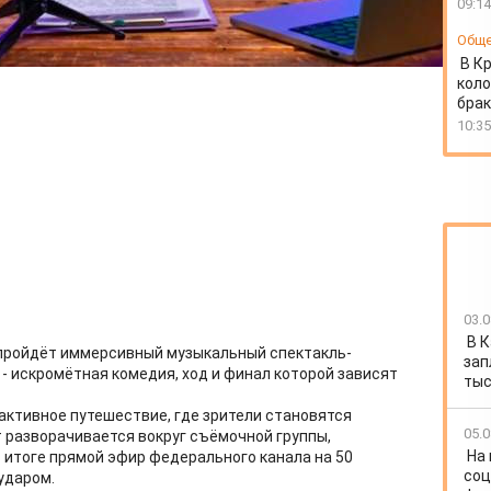
09:14
Общ
В К
коло
бра
10:35
03.0
В 
 пройдёт иммерсивный музыкальный спектакль-
зап
- искромётная комедия, ход и финал которой зависят
тыс
рактивное путешествие, где зрители становятся
05.0
 разворачивается вокруг съёмочной группы,
На
В итоге прямой эфир федерального канала на 50
соц
ударом.