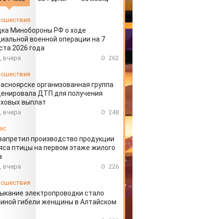
сшествия
ка Минобороны РФ о ходе
иальной военной операции на 7
ста 2026 года
, вчера
0
262
сшествия
расноярске организованная группа
ценировала ДТП для получения
аховых выплат
, вчера
0
248
ес
запретил производство продукции
яса птицы на первом этаже жилого
а
, вчера
0
226
сшествия
ыкание электропроводки стало
иной гибели женщины в Алтайском