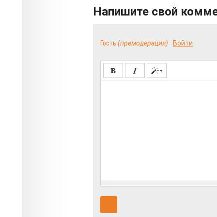
Напишите свой комм
Гость
(премодерация)
Войти