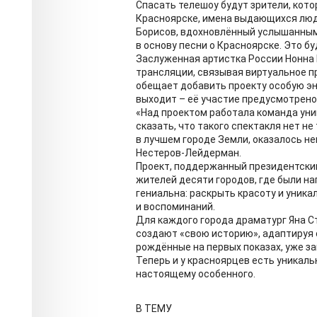
Спасать телешоу будут зрители, кот
Красноярске, имена выдающихся люд
Борисов, вдохновлённый услышанным
в основу песни о Красноярске. Это б
Заслуженная артистка России Нонна 
трансляции, связывая виртуальное п
обещает добавить проекту особую эне
выходит – её участие предусмотрено
«Над проектом работала команда ун
сказать, что такого спектакля нет не 
в лучшем городе Земли, оказалось н
Нестеров-Лейдерман.
Проект, поддержанный президентски
жителей десяти городов, где были на
гениальна: раскрыть красоту и уника
и воспоминаний.
Для каждого города драматург Яна С
создают «свою историю», адаптируя 
рождённые на первых показах, уже за
Теперь и у красноярцев есть уникаль
настоящему особенного.
В ТЕМУ