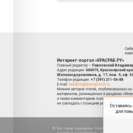
Сиб
ново
Интернет-портал «КРАСРАБ.РУ»
Главный редактор —
Павловский Владимир
Адрес редакции:
660075, Красноярский край
Железнодорожников, д. 17, пом. 9, оф. 6
Телефон редакции:
+7 (391) 211-56-88
E-mail:
redaktor@krasrab.krsn.ru
Мнения авторов статей, опубликованных на 
материалов, размещённых в разделах «Мнен
а также комментариев пользователей к мате
не совпадать с позицией редакции.
Оставаясь 
для пов
Все права защищены. Любые материалы, ра
авторами и читателями, являются объектами