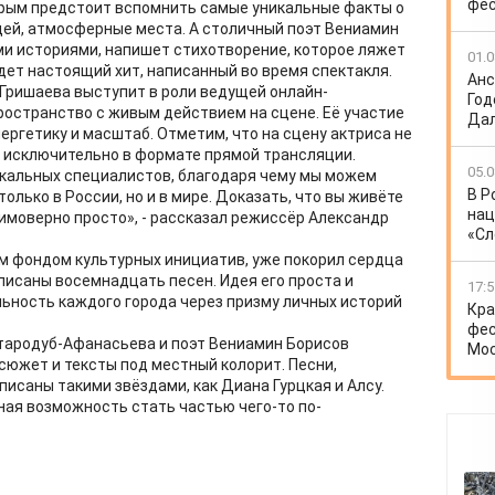
фес
орым предстоит вспомнить самые уникальные факты о
ей, атмосферные места. А столичный поэт Вениамин
и историями, напишет стихотворение, которое ляжет
01.0
удет настоящий хит, написанный во время спектакля.
Анс
Гришаева выступит в роли ведущей онлайн-
Год
ространство с живым действием на сцене. Её участие
Дал
ргетику и масштаб. Отметим, что на сцену актриса не
 исключительно в формате прямой трансляции.
05.0
икальных специалистов, благодаря чему мы можем
В Р
только в России, но и в мире. Доказать, что вы живёте
нац
еимоверно просто», - рассказал режиссёр Александр
«Сл
м фондом культурных инициатив, уже покорил сердца
писаны восемнадцать песен. Идея его проста и
17:5
льность каждого города через призму личных историй
Кра
фес
тародуб-Афанасьева и поэт Вениамин Борисов
Мо
сюжет и тексты под местный колорит. Песни,
писаны такими звёздами, как Диана Гурцкая и Алсу.
ная возможность стать частью чего-то по-