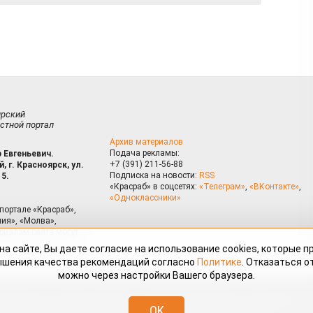
ирский
стной портал
Архив материалов
Подача рекламы:
 Евгеньевич.
+7 (391) 211-56-88
, г. Красноярск, ул.
Подписка на новости:
RSS
15.
«Красраб» в соцсетях:
«Телеграм»
,
«ВКонтакте»
,
«Одноклассники»
портале «Красраб»,
ия», «Молва»,
риалам сайта могут
на сайте, Вы даете согласие на использование cookies, которые 
ышения качества рекомендаций согласно
Политике
. Отказаться от
можно через настройки Вашего браузера.
змещённые на портале «Красраб.ру» сотрудниками редакции, нештатными
OK
 авторского права. Полное или частичное использование материалов,