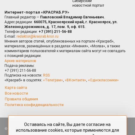
Сибирский
новостной портал
Интернет-портал «КРАСРАБ.РУ»
Главный редактор —
Павловский Владимир Евгеньевич.
Адрес редакции:
660075, Красноярский край, г. Красноярск, ул.
Железнодорожников, д. 17, пом. 9, оф. 615.
Телефон редакции:
+7 (391) 211-56-88
E-mail:
redaktor@krasrab.krsn.ru
Мнения авторов статей, опубликованных на портале «Красраб»,
материалов, размещённых в разделах «Мнения», «Молва», а также
комментариев пользователей к материалам сайта могут не совпадать
с позицией редакции.
Архив материалов
Подача рекламы:
+7 (391) 211-56-88
Подписка на новости:
RSS
«Красраб» в соцсетях:
«Телеграм»
,
«ВКонтакте»
,
«Одноклассники»
Карта сайта
Все новости
Правила общения
Политика конфиденциальности
Оставаясь на сайте, Вы даете согласие на
Все права защищены. Любые материалы, размещённые на портале
использование cookies, которые применяются для
«Красраб.ру» сотрудниками редакции, нештатными авторами