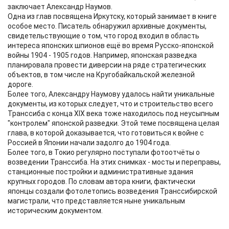
заключает Александр Наумов.
Одна из глав посвящена Иркутску, который занимает в книге
особое место. Писатель обнаружил архивные документы,
свидетельствующие о том, что город входил в область
интереса японских шпионов ещё во время Русско-японской
войны 1904 - 1905 годов. Например, японская разведка
планировала провести диверсии на ряде стратегических
объектов, в том числе на Кругобайкальской железной
дороге.
Более того, Александру Наумову удалось найти уникальные
документы, из которых следует, что и строительство всего
Транссиба с конца XIX века тоже находилось под неусыпным
"контролем" японской разведки. Этой теме посвящена целая
глава, в которой доказывается, что готовиться к войне с
Россией в Японии начали задолго до 1904 года.
Более того, в Токио регулярно поступали фотоотчёты о
возведении Транссиба. На этих снимках - мосты и переправы,
станционные постройки и административные здания
крупных городов. По словам автора книги, фактически
японцы создали фотолетопись возведения Транссибирской
магистрали, что представляется ныне уникальным
историческим документом.