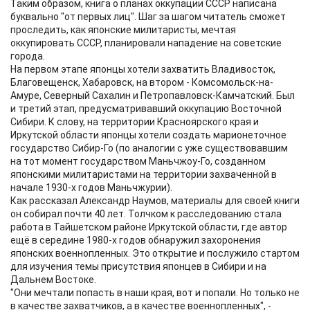
Таким образом, книга о планах оккупации СССР написана
буквально "от первых лиц". Шаг за шагом читатель сможет
проследить, как японские милитаристы, мечтая
оккупировать СССР, планировали нападение на советские
города.
На первом этапе японцы хотели захватить Владивосток,
Благовещенск, Хабаровск, на втором - Комсомольск-на-
Амуре, Северный Сахалин и Петропавловск-Камчатский. Был
и третий этап, предусматривавший оккупацию Восточной
Сибири. К слову, на территории Красноярского края и
Иркутской области японцы хотели создать марионеточное
государство Сибир-Го (по аналогии с уже существовавшим
на тот момент государством Маньчжоу-Го, созданном
японскими милитаристами на территории захваченной в
начале 1930-х годов Маньчжурии).
Как рассказал Александр Наумов, материалы для своей книги
он собирал почти 40 лет. Толчком к расследованию стала
работа в Тайшетском районе Иркутской области, где автор
ещё в середине 1980-х годов обнаружил захоронения
японских военнопленных. Это открытие и послужило стартом
для изучения темы присутствия японцев в Сибири и на
Дальнем Востоке.
"Они мечтали попасть в наши края, вот и попали. Но только не
в качестве захватчиков, а в качестве военнопленных", -