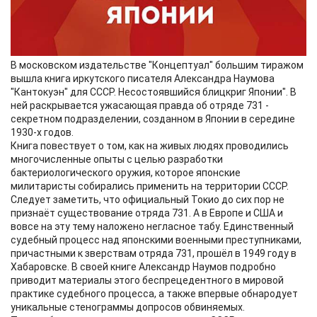
В московском издательстве "Концептуал" большим тиражом
вышла книга иркутского писателя Александра Наумова
"Кантокуэн" для СССР. Несостоявшийся блицкриг Японии". В
ней раскрывается ужасающая правда об отряде 731 -
секретном подразделении, созданном в Японии в середине
1930-х годов.
Книга повествует о том, как на живых людях проводились
многочисленные опыты с целью разработки
бактериологического оружия, которое японские
милитаристы собирались применить на территории СССР.
Следует заметить, что официальный Токио до сих пор не
признаёт существование отряда 731. А в Европе и США и
вовсе на эту тему наложено негласное табу. Единственный
судебный процесс над японскими военными преступниками,
причастными к зверствам отряда 731, прошёл в 1949 году в
Хабаровске. В своей книге Александр Наумов подробно
приводит материалы этого беспрецедентного в мировой
практике судебного процесса, а также впервые обнародует
уникальные стенограммы допросов обвиняемых.