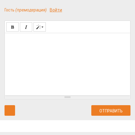
Гость
(премодерация)
Войти