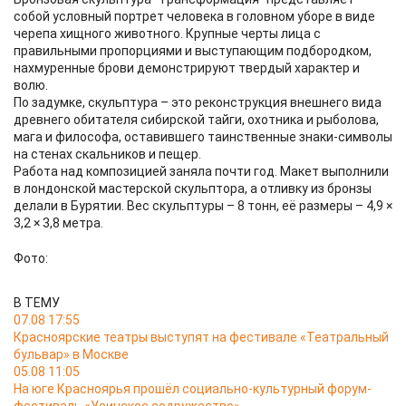
собой условный портрет человека в головном уборе в виде
черепа хищного животного. Крупные черты лица с
правильными пропорциями и выступающим подбородком,
нахмуренные брови демонстрируют твердый характер и
волю.
По задумке, скульптура – это реконструкция внешнего вида
древнего обитателя сибирской тайги, охотника и рыболова,
мага и философа, оставившего таинственные знаки-символы
на стенах скальников и пещер.
Работа над композицией заняла почти год. Макет выполнили
в лондонской мастерской скульптора, а отливку из бронзы
делали в Бурятии. Вес скульптуры – 8 тонн, её размеры – 4,9 ×
3,2 × 3,8 метра.
Фото:
В ТЕМУ
07.08 17:55
Красноярские театры выступят на фестивале «Театральный
бульвар» в Москве
05.08 11:05
На юге Красноярья прошёл социально-культурный форум-