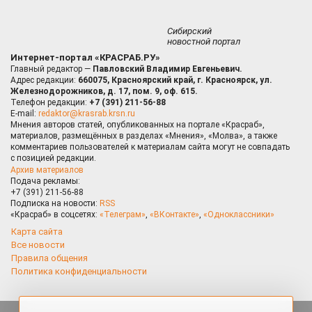
Сибирский
новостной портал
Интернет-портал «КРАСРАБ.РУ»
Главный редактор —
Павловский Владимир Евгеньевич.
Адрес редакции:
660075, Красноярский край, г. Красноярск, ул.
Железнодорожников, д. 17, пом. 9, оф. 615.
Телефон редакции:
+7 (391) 211-56-88
E-mail:
redaktor@krasrab.krsn.ru
Мнения авторов статей, опубликованных на портале «Красраб»,
материалов, размещённых в разделах «Мнения», «Молва», а также
комментариев пользователей к материалам сайта могут не совпадать
с позицией редакции.
Архив материалов
Подача рекламы:
+7 (391) 211-56-88
Подписка на новости:
RSS
«Красраб» в соцсетях:
«Телеграм»
,
«ВКонтакте»
,
«Одноклассники»
Карта сайта
Все новости
Правила общения
Политика конфиденциальности