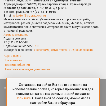
Главный редактор —
Павловский Владимир Евгеньевич.
Адрес редакции:
660075, Красноярский край, г. Красноярск, ул.
Железнодорожников, д. 17, пом. 9, оф. 615.
Телефон редакции:
+7 (391) 211-56-88
E-mail:
redaktor@krasrab.krsn.ru
Мнения авторов статей, опубликованных на портале «Красраб»,
материалов, размещённых в разделах «Мнения», «Молва», а также
комментариев пользователей к материалам сайта могут не совпадать
с позицией редакции.
Архив материалов
Подача рекламы:
+7 (391) 211-56-88
Подписка на новости:
RSS
«Красраб» в соцсетях:
«Телеграм»
,
«ВКонтакте»
,
«Одноклассники»
Карта сайта
Все новости
Правила общения
Политика конфиденциальности
Оставаясь на сайте, Вы даете согласие на
Все права защищены. Любые материалы, размещённые на портале
использование cookies, которые применяются для
«Красраб.ру» сотрудниками редакции, нештатными авторами
повышения качества рекомендаций согласно
и читателями, являются объектами авторского права. Полное или
Политике
. Отказаться от cookies, можно через
частичное использование материалов, размещённых на портале
настройки Вашего браузера.
«Красраб.ру», допускается только с письменного согласия редакции
с указанием ссылки на источник. Все вопросы можно задать