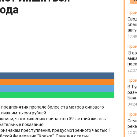
года
Прои
Свод
спец
авгу
17:49
Прои
В а
выка
пос
22:07
Прои
В Ту
разм
Бая
04:24
о предприятия пропало более ста метров силового
с лишним тысяч рублей.
Прои
новили, что к хищению причастен 39-летний житель
Семь
нательные показания.
реке
признакам преступления, предусмотренного частью 1
22:01
ийской Федерации "Кража". Санкция статьи