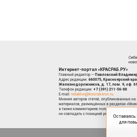
Сиб
ново
Интернет-портал «КРАСРАБ.РУ»
Главный редактор —
Павловский Владимир
Адрес редакции:
660075, Красноярский край
Железнодорожников, д. 17, пом. 9, оф. 6
Телефон редакции:
+7 (391) 211-56-88
E-mail:
redaktor@krasrab.krsn.ru
Мнения авторов статей, опубликованных на 
материалов, размещённых в разделах «Мнен
а также комментариев пользователей к мате
не совпадать с позицией редакции.
Оставаясь 
для пов