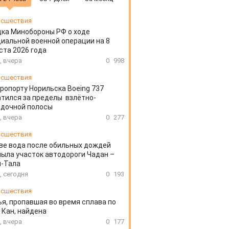
сшествия
ка Минобороны РФ о ходе
иальной военной операции на 8
ста 2026 года
, вчера
0
998
сшествия
эропорту Норильска Boeing 737
тился за пределы взлётно-
адочной полосы
, вчера
0
277
сшествия
ве вода после обильных дождей
ыла участок автодороги Чадан –
н-Тала
, сегодня
0
193
сшествия
я, пропавшая во время сплава по
 Кан, найдена
, вчера
0
177