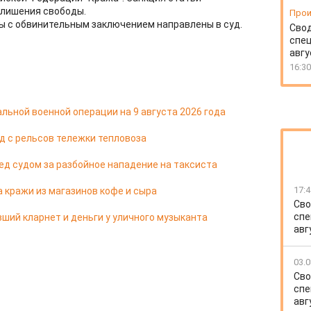
 лишения свободы.
Прои
ы с обвинительным заключением направлены в суд.
Свод
спец
авгу
16:30
льной военной операции на 9 августа 2026 года
д с рельсов тележки тепловоза
д судом за разбойное нападение на таксиста
17:4
 кражи из магазинов кофе и сыра
Сво
спе
ший кларнет и деньги у уличного музыканта
авг
03.0
Сво
спе
авг