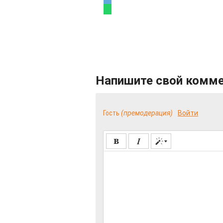
Напишите свой комм
Гость
(премодерация)
Войти