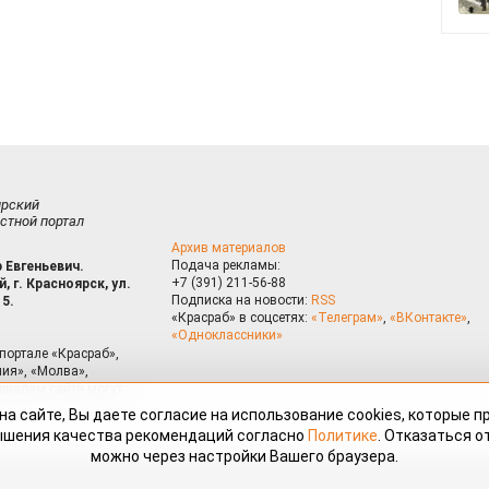
ирский
стной портал
Архив материалов
Подача рекламы:
 Евгеньевич.
+7 (391) 211-56-88
, г. Красноярск, ул.
Подписка на новости:
RSS
15.
«Красраб» в соцсетях:
«Телеграм»
,
«ВКонтакте»
,
«Одноклассники»
портале «Красраб»,
ия», «Молва»,
риалам сайта могут
на сайте, Вы даете согласие на использование cookies, которые 
ышения качества рекомендаций согласно
Политике
. Отказаться от
можно через настройки Вашего браузера.