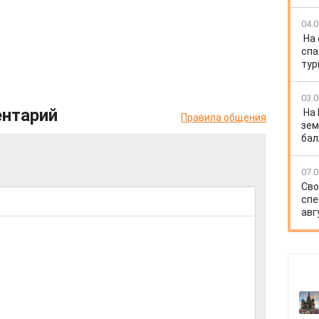
04.0
На
спа
тур
03.0
ентарий
На
Правила общения
зем
бал
07.0
Сво
спе
авг