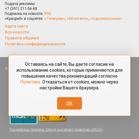
Подача рекламы:
+7 (391) 211-56-88
Подписка на новости:
RSS
«Красраб» в соцсетях:
«Телеграм»
,
«ВКонтакте»
,
«Одноклассники»
Карта сайта
Все новости
Правила общения
Политика конфиденциальности
Оставаясь на сайте, Вы даете согласие на
Все права защищены. Любые материалы, размещённые на портале
использование cookies, которые применяются для
«Красраб.ру» сотрудниками редакции, нештатными авторами
повышения качества рекомендаций согласно
и читателями, являются объектами авторского права. Полное или
Политике
. Отказаться от cookies, можно через
частичное использование материалов, размещённых на портале
настройки Вашего браузера.
«Красраб.ру», допускается только с письменного согласия редакции
с указанием ссылки на источник. Все вопросы можно задать
по адресу
redaktor@krasrab.krsn.ru
.
OK
Разработка портала:
Центр интернет-проектов «МОЁ!»