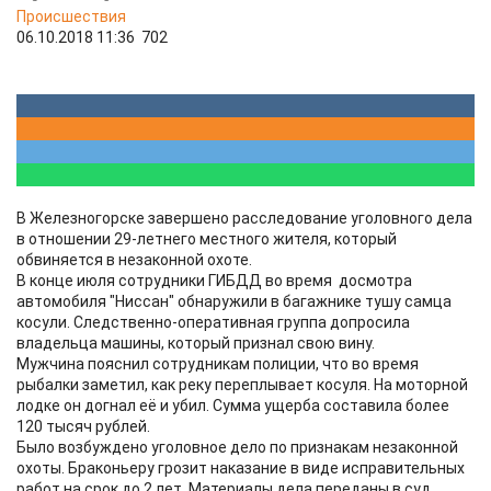
Происшествия
06.10.2018 11:36
702
В Железногорске завершено расследование уголовного дела
в отношении 29-летнего местного жителя, который
обвиняется в незаконной охоте.
В конце июля сотрудники ГИБДД во время досмотра
автомобиля "Ниссан" обнаружили в багажнике тушу самца
косули. Следственно-оперативная группа допросила
владельца машины, который признал свою вину.
Мужчина пояснил сотрудникам полиции, что во время
рыбалки заметил, как реку переплывает косуля. На моторной
лодке он догнал её и убил. Сумма ущерба составила более
120 тысяч рублей.
Было возбуждено уголовное дело по признакам незаконной
охоты. Браконьеру грозит наказание в виде исправительных
работ на срок до 2 лет. Материалы дела переданы в суд.