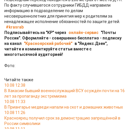
По факту случившегося сотрудники ГИБДД направили
информацию в подразделение по делам
несовершеннолетних для принятия мер к родителям за
ненадлежащее исполнение обязанностей по защите детей.
#krasrab
Подписывайтесь на "КР" через
онлайн-сервис
"Почты
России". Оформляйте - совершенно бесплатно - подписку
на канал
"Красноярский рабочий"
в "Яндекс.Дзен",
читайте и комментируйте статьи вместе с
многотысячной аудиторией!
Фото:
Читайте также
10.08 12:38
В Хакасии бывший военнослужащий ВСУ осуждён почти на 16
лет за пропаганду экстремизма
10.08 11:33
В Приангарье медведи напали на скот и домашних животных
10.08 11:26
Красноярец получил срок за демонстрацию запрещённой в
России символики