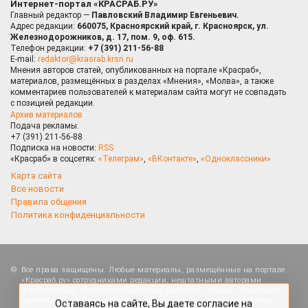
Интернет-портал «КРАСРАБ.РУ»
Главный редактор —
Павловский Владимир Евгеньевич.
Адрес редакции:
660075, Красноярский край, г. Красноярск, ул.
Железнодорожников, д. 17, пом. 9, оф. 615.
Телефон редакции:
+7 (391) 211-56-88
E-mail:
redaktor@krasrab.krsn.ru
Мнения авторов статей, опубликованных на портале «Красраб»,
материалов, размещённых в разделах «Мнения», «Молва», а также
комментариев пользователей к материалам сайта могут не совпадать
с позицией редакции.
Архив материалов
Подача рекламы:
+7 (391) 211-56-88
Подписка на новости:
RSS
«Красраб» в соцсетях:
«Телеграм»
,
«ВКонтакте»
,
«Одноклассники»
Карта сайта
Все новости
Правила общения
Политика конфиденциальности
Оставаясь на сайте, Вы даете согласие на
Все права защищены. Любые материалы, размещённые на портале
использование cookies, которые применяются для
«Красраб.ру» сотрудниками редакции, нештатными авторами
повышения качества рекомендаций согласно
и читателями, являются объектами авторского права. Полное или
Политике
. Отказаться от cookies, можно через
частичное использование материалов, размещённых на портале