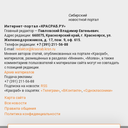
Сибирский
новостной портал
Интернет-портал «КРАСРАБ.РУ»
Главный редактор —
Павловский Владимир Евгеньевич.
Адрес редакции:
660075, Красноярский край, г. Красноярск, ул.
Железнодорожников, д. 17, пом. 9, оф. 615.
Телефон редакции:
+7 (391) 211-56-88
E-mail:
redaktor@krasrab.krsn.ru
Мнения авторов статей, опубликованных на портале «Красраб»,
материалов, размещённых в разделах «Мнения», «Молва», а также
комментариев пользователей к материалам сайта могут не совпадать
с позицией редакции.
Архив материалов
Подача рекламы:
+7 (391) 211-56-88
Подписка на новости:
RSS
«Красраб» в соцсетях:
«Телеграм»
,
«ВКонтакте»
,
«Одноклассники»
Карта сайта
Все новости
Правила общения
Политика конфиденциальности