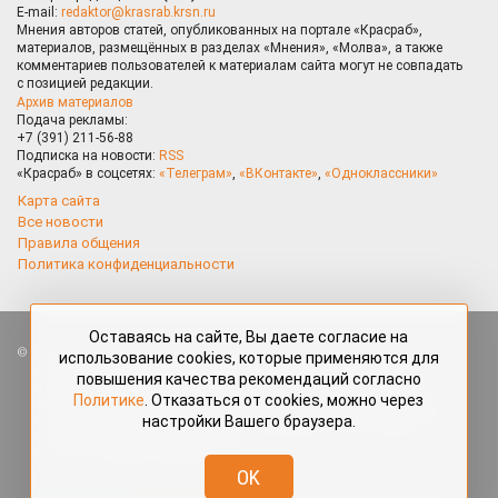
E-mail:
redaktor@krasrab.krsn.ru
Мнения авторов статей, опубликованных на портале «Красраб»,
материалов, размещённых в разделах «Мнения», «Молва», а также
комментариев пользователей к материалам сайта могут не совпадать
с позицией редакции.
Архив материалов
Подача рекламы:
+7 (391) 211-56-88
Подписка на новости:
RSS
«Красраб» в соцсетях:
«Телеграм»
,
«ВКонтакте»
,
«Одноклассники»
Карта сайта
Все новости
Правила общения
Политика конфиденциальности
Оставаясь на сайте, Вы даете согласие на
Все права защищены. Любые материалы, размещённые на портале
использование cookies, которые применяются для
«Красраб.ру» сотрудниками редакции, нештатными авторами
повышения качества рекомендаций согласно
и читателями, являются объектами авторского права. Полное или
Политике
. Отказаться от cookies, можно через
частичное использование материалов, размещённых на портале
настройки Вашего браузера.
«Красраб.ру», допускается только с письменного согласия редакции
с указанием ссылки на источник. Все вопросы можно задать
по адресу
redaktor@krasrab.krsn.ru
.
OK