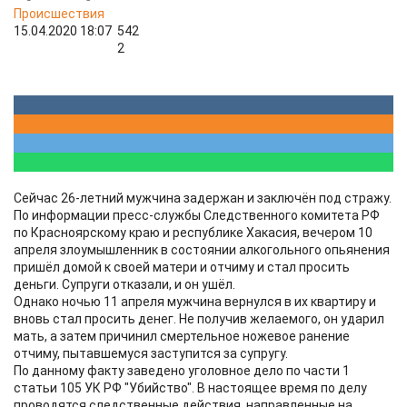
Происшествия
15.04.2020 18:07
542
2
Сейчас 26-летний мужчина задержан и заключён под стражу.
По информации пресс-службы Следственного комитета РФ
по Красноярскому краю и республике Хакасия, вечером 10
апреля злоумышленник в состоянии алкогольного опьянения
пришёл домой к своей матери и отчиму и стал просить
деньги. Супруги отказали, и он ушёл.
Однако ночью 11 апреля мужчина вернулся в их квартиру и
вновь стал просить денег. Не получив желаемого, он ударил
мать, а затем причинил смертельное ножевое ранение
отчиму, пытавшемуся заступится за супругу.
По данному факту заведено уголовное дело по части 1
статьи 105 УК РФ "Убийство". В настоящее время по делу
проводятся следственные действия, направленные на