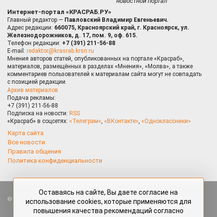
новостной портал
Интернет-портал «КРАСРАБ.РУ»
Главный редактор —
Павловский Владимир Евгеньевич.
Адрес редакции:
660075, Красноярский край, г. Красноярск, ул.
Железнодорожников, д. 17, пом. 9, оф. 615.
Телефон редакции:
+7 (391) 211-56-88
E-mail:
redaktor@krasrab.krsn.ru
Мнения авторов статей, опубликованных на портале «Красраб»,
материалов, размещённых в разделах «Мнения», «Молва», а также
комментариев пользователей к материалам сайта могут не совпадать
с позицией редакции.
Архив материалов
Подача рекламы:
+7 (391) 211-56-88
Подписка на новости:
RSS
«Красраб» в соцсетях:
«Телеграм»
,
«ВКонтакте»
,
«Одноклассники»
Карта сайта
Все новости
Правила общения
Политика конфиденциальности
Оставаясь на сайте, Вы даете согласие на
Все права защищены. Любые материалы, размещённые на портале
использование cookies, которые применяются для
«Красраб.ру» сотрудниками редакции, нештатными авторами
повышения качества рекомендаций согласно
и читателями, являются объектами авторского права. Полное или