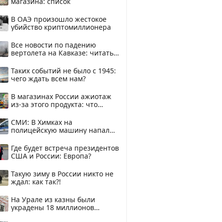
магазина: список
В ОАЭ произошло жестокое
убийство криптомиллионера
Все новости по падению
вертолета на Кавказе: читать
здесь
Таких событий не было с 1945:
чего ждать всем нам?
В магазинах России ажиотаж
из-за этого продукта: что
купить?
СМИ: В Химках на
полицейскую машину напали
и подожгли.
Где будет встреча президентов
США и России: Европа?
Такую зиму в России никто не
ждал: как так?!
На Урале из казны были
украдены 18 миллионов
рублей