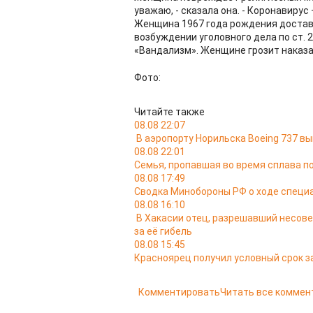
уважаю, - сказала она. - Коронавирус
Женщина 1967 года рождения доставл
возбуждении уголовного дела по ст.
«Вандализм». Женщине грозит наказан
Фото:
Читайте также
08.08 22:07
В аэропорту Норильска Boeing 737 в
08.08 22:01
Семья, пропавшая во время сплава по
08.08 17:49
Сводка Минобороны РФ о ходе специа
08.08 16:10
В Хакасии отец, разрешавший несов
за её гибель
08.08 15:45
Красноярец получил условный срок за
Комментировать
Читать все коммен