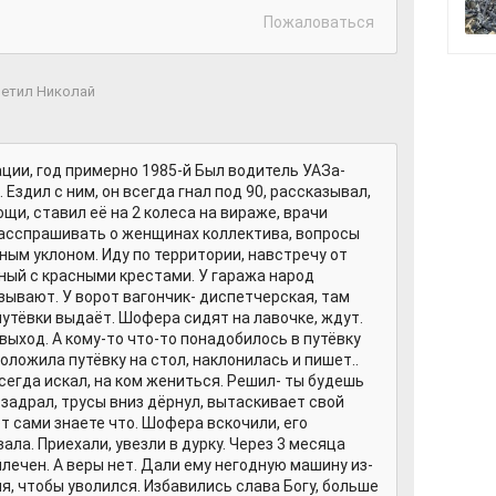
Пожаловаться
етил Николай
ции, год примерно 1985-й Был водитель УАЗа-
 Ездил с ним, он всегда гнал под 90, рассказывал,
щи, ставил её на 2 колеса на вираже, врачи
расспрашивать о женщинах коллектива, вопросы
ным уклоном. Иду по территории, навстречу от
ный с красными крестами. У гаража народ
зывают. У ворот вагончик- диспетчерская, там
путёвки выдаёт. Шофера сидят на лавочке, ждут.
выход. А кому-то что-то понадобилось в путёвку
оложила путёвку на стол, наклонилась и пишет..
всегда искал, на ком жениться. Решил- ты будешь
 задрал, трусы вниз дёрнул, вытаскивает свой
т сами знаете что. Шофера вскочили, его
ала. Приехали, увезли в дурку. Через 3 месяца
ылечен. А веры нет. Дали ему негодную машину из-
ия, чтобы уволился. Избавились слава Богу, больше