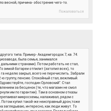
ло весной, причина- обострение чего-то.
Пожаловаться
угого типа. Пример- Академгородок 7, кв. 74.
диозаводе, была семья, занимался
дальними странами). Потом работать не стал,
То зимой батареи отпилит (затопил всех), то
га неделю закрыл, всего не перечислить. Забрали
2-ю группу, пенсию. Спокойный стал, вежливый.
"Здравствуйте, господин Орловский". Стал
лением за бесценок (те, что магазин не смол
рнули им по гарантии). Там в основном отказы
ерепаивал микросхемы, налаживал, рядом с
х. Потом купил такой-же неисправный дрон,тоже
кна заглядываю, интересно, как люди живут. То