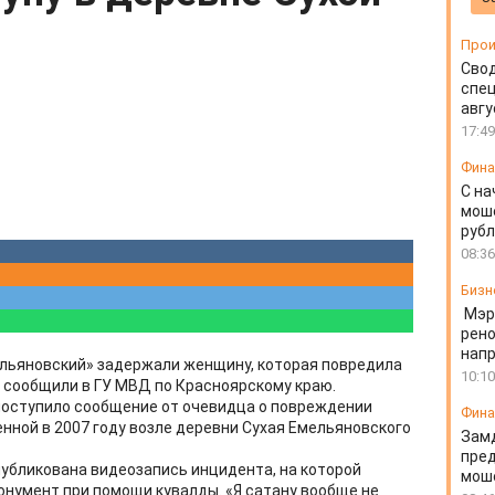
Прои
Свод
спец
авгу
17:49
Фин
С на
моше
руб
08:36
Бизн
Мэр
рено
напр
льяновский» задержали женщину, которая повредила
10:10
 сообщили в ГУ МВД по Красноярскому краю.
поступило сообщение от очевидца о повреждении
Фин
нной в 2007 году возле деревни Сухая Емельяновского
Зам
пред
публикована видеозапись инцидента, на которой
моше
нумент при помощи кувалды. «Я сатану вообще не