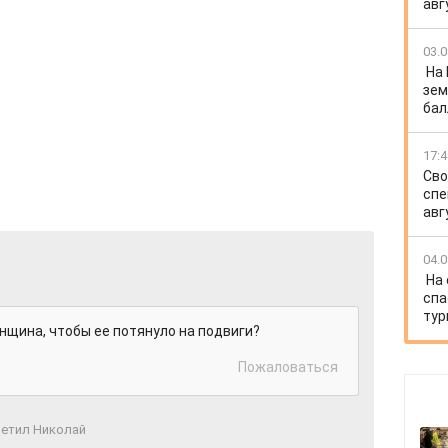
авг
03.0
На
зем
бал
17:4
Сво
спе
авг
04.0
На
спа
тур
нщина, чтобы ее потянуло на подвиги?
Пожаловаться
етил Николай