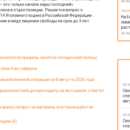
08:46
 — это только начало кары господней».
ена в отдел полиции. Решается вопрос о
Экол
 214 Уголовного кодекса Российской Федерации
На Е
ие в виде лишения свободы на срок до 3 лет.
ликв
раст
09:46
ыкатился за пределы взлётно-посадочной полосы
 реке Кан, найдена
льной военной операции на 8 августа 2026 года
02.0
ершеннолетней дочери ездить на мотоцикле, ответит
Сво
спе
авг
 кражу сигарет из магазина, в котором работал
03.0
Сво
тарии
(6)
спе