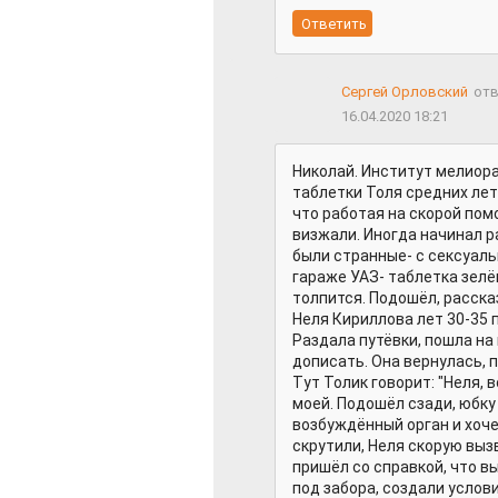
Сергей Орловский
отв
16.04.2020 18:21
Николай. Институт мелиора
таблетки Толя средних лет.
что работая на скорой помо
визжали. Иногда начинал 
были странные- с сексуаль
гараже УАЗ- таблетка зелё
толпится. Подошёл, расска
Неля Кириллова лет 30-35 
Раздала путёвки, пошла на 
дописать. Она вернулась, п
Тут Толик говорит: "Неля, 
моей. Подошёл сзади, юбку
возбуждённый орган и хоче
скрутили, Неля скорую вызв
пришёл со справкой, что в
под забора, создали услов