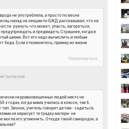
вроде не употребляла, а просто по весне
есяц назад на лекции по БЖД рассказывал, что на
ости- рухнуть что может, упасть, загореться,
о предупреждать и предвидеть Страшнее, когда в
тый шизик. Вот его надо вычислить и любым
ет беда. Если откликнитесь, пример из жизни
Пожаловаться
гей Орловский
ихически неуравновешенных людей никто не
0-х годах, когда мама училась в классе, так 6.
 тип. Звонок, учитель говорит детям - садиться,
илами не изрисует тетрадку матери- не
е могла его угомонить. Откуда такой самородок, а
мальная?