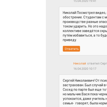
15.04.2020 19:41
Николай Посмотрел видео, 
обострение. Студентам с м
производстве разные опасн
током ударить. Но это над
коллективе заведётся скры
путём избавиться, а то буд
приведу.
Николай
ответил Сер
16.04.2020 10:17
Сергей Николаевич! От пс
застрахован. Был случай в 6
Сосед по парте был еще тот
но мальчик Вася пока черн
успокоится, даже учитель н
семья- говорят, была нор