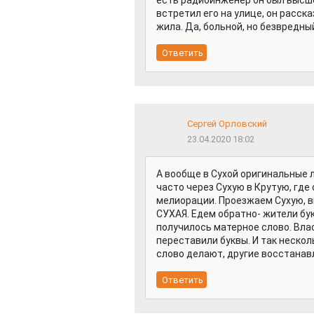
есть радиоинженер он был высше
встретил его на улице, он расска
жила. Да, больной, но безвредны
Сергей Орловский
23.04.2020 18:02
А вообще в Сухой оригинальные л
часто через Сухую в Крутую, где
мелиорации. Проезжаем Сухую, 
СУХАЯ. Едем обратно- жители бук
получилось матерное слово. Вла
переставили буквы. И так нескол
слово делают, другие восстанав