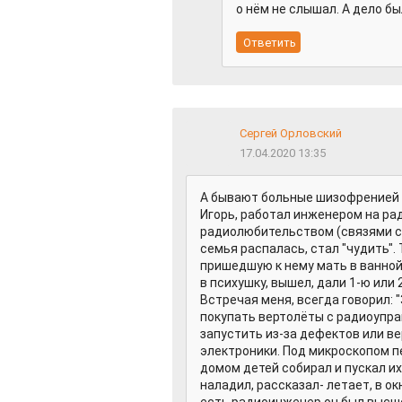
о нём не слышал. А дело бы
Сергей Орловский
17.04.2020 13:35
А бывают больные шизофренией др
Игорь, работал инженером на ра
радиолюбительством (связями с 
семья распалась, стал "чудить". 
пришедшую к нему мать в ванной 
в психушку, вышел, дали 1-ю или 
Встречая меня, всегда говорил: 
покупать вертолёты с радиоуправ
запустить из-за дефектов или ве
электроники. Под микроскопом п
домом детей собирал и пускал и
наладил, рассказал- летает, в о