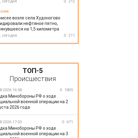
, сегодня
0
212
огия
нисее возле села Худоногово
идировали нефтяное пятно,
янувшееся на 1,5 километра
, сегодня
0
211
ТОП-5
Происшествия
8.2026 16:58
0
1805
дка Минобороны РФ о ходе
циальной военной операции на 2
уста 2026 года
8.2026 17:03
0
671
дка Минобороны РФ о ходе
циальной военной операции на 3