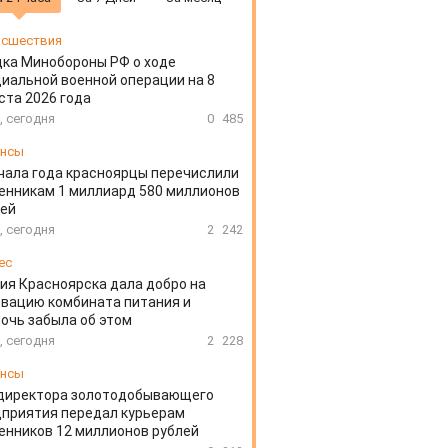
сшествия
ка Минобороны РФ о ходе
иальной военной операции на 8
ста 2026 года
, сегодня
0
485
ансы
чала года красноярцы перечислили
нникам 1 миллиард 580 миллионов
лей
, сегодня
2
242
ес
ия Красноярска дала добро на
вацию комбината питания и
очь забыла об этом
, сегодня
2
228
ансы
директора золотодобывающего
приятия передал курьерам
нников 12 миллионов рублей