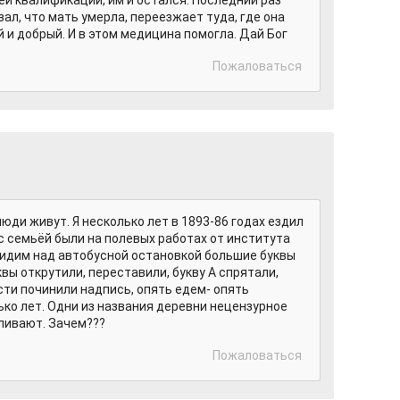
й квалификации, им и остался. Последний раз
зал, что мать умерла, переезжает туда, где она
й и добрый. И в этом медицина помогла. Дай Бог
Пожаловаться
юди живут. Я несколько лет в 1893-86 годах ездил
 с семьёй были на полевых работах от института
видим над автобусной остановкой большие буквы
вы открутили, переставили, букву А спрятали,
сти починили надпись, опять едем- опять
ько лет. Одни из названия деревни нецензурное
ливают. Зачем???
Пожаловаться