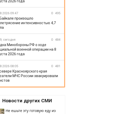
уста 2026 года
8.2026 09:47
0
495
 Байкале произошло
летрясение интенсивностью 4,7
ла
9, сегодня
0
484
дка Минобороны РФ о ходе
циальной военной операции на 8
уста 2026 года
8.2026 08:05
0
481
 севере Красноярского края
сатели МЧС России эвакуировали
истов
Новости других СМИ
Не ешьте эту готовую еду из