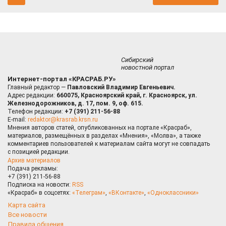
Сибирский
новостной портал
Интернет-портал «КРАСРАБ.РУ»
Главный редактор —
Павловский Владимир Евгеньевич.
Адрес редакции:
660075, Красноярский край, г. Красноярск, ул.
Железнодорожников, д. 17, пом. 9, оф. 615.
Телефон редакции:
+7 (391) 211-56-88
E-mail:
redaktor@krasrab.krsn.ru
Мнения авторов статей, опубликованных на портале «Красраб»,
материалов, размещённых в разделах «Мнения», «Молва», а также
комментариев пользователей к материалам сайта могут не совпадать
с позицией редакции.
Архив материалов
Подача рекламы:
+7 (391) 211-56-88
Подписка на новости:
RSS
«Красраб» в соцсетях:
«Телеграм»
,
«ВКонтакте»
,
«Одноклассники»
Карта сайта
Все новости
Правила общения