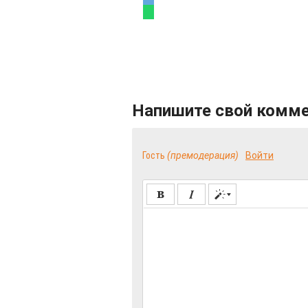
Напишите свой комм
Гость
(премодерация)
Войти