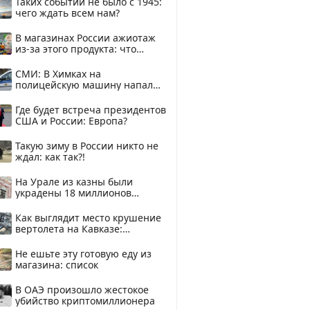
Таких событий не было с 1945:
чего ждать всем нам?
В магазинах России ажиотаж
из-за этого продукта: что
купить?
СМИ: В Химках на
полицейскую машину напали
и подожгли.
Где будет встреча президентов
США и России: Европа?
Такую зиму в России никто не
ждал: как так?!
На Урале из казны были
украдены 18 миллионов
рублей
Как выглядит место крушение
вертолета на Кавказе:
смотреть
Не ешьте эту готовую еду из
магазина: список
В ОАЭ произошло жестокое
убийство криптомиллионера