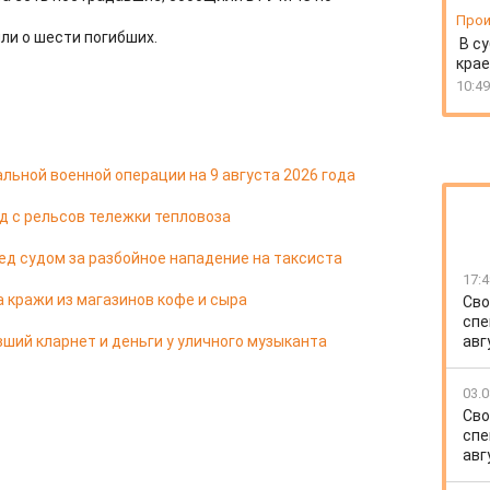
Прои
ли о шести погибших.
В су
крае
10:49
льной военной операции на 9 августа 2026 года
д с рельсов тележки тепловоза
д судом за разбойное нападение на таксиста
17:4
 кражи из магазинов кофе и сыра
Сво
спе
ший кларнет и деньги у уличного музыканта
авг
03.0
Сво
спе
авг