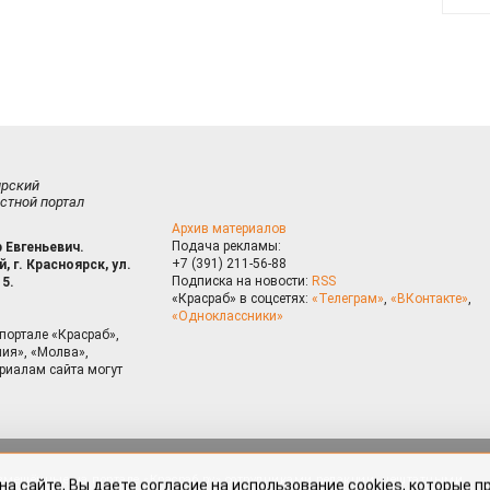
ирский
стной портал
Архив материалов
Подача рекламы:
 Евгеньевич.
+7 (391) 211-56-88
, г. Красноярск, ул.
Подписка на новости:
RSS
15.
«Красраб» в соцсетях:
«Телеграм»
,
«ВКонтакте»
,
«Одноклассники»
портале «Красраб»,
ия», «Молва»,
риалам сайта могут
на сайте, Вы даете согласие на использование cookies, которые 
ышения качества рекомендаций согласно
Политике
. Отказаться от
можно через настройки Вашего браузера.
змещённые на портале «Красраб.ру» сотрудниками редакции, нештатными