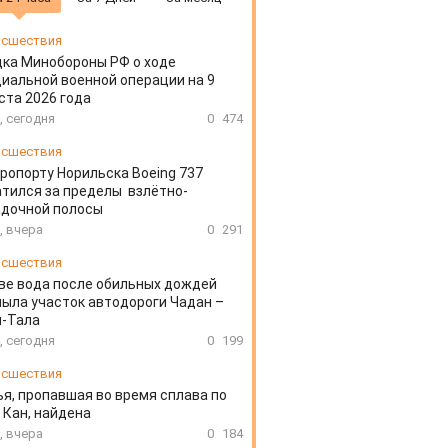
сшествия
ка Минобороны РФ о ходе
иальной военной операции на 9
ста 2026 года
, сегодня
0
474
сшествия
эропорту Норильска Boeing 737
тился за пределы взлётно-
адочной полосы
, вчера
0
291
сшествия
ве вода после обильных дождей
ыла участок автодороги Чадан –
н-Тала
, сегодня
0
199
сшествия
я, пропавшая во время сплава по
 Кан, найдена
, вчера
0
184