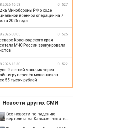
8.2026 16:53
0
527
дка Минобороны РФ о ходе
циальной военной операции на 7
уста 2026 года
8.2026 08:05
0
525
 севере Красноярского края
сатели МЧС России эвакуировали
истов
8.2026 13:30
0
522
уве 9-летний мальчик через
айн-игру перевёл мошенников
ее 55 тысяч рублей
Новости других СМИ
Все новости по падению
вертолета на Кавказе: читать
здесь