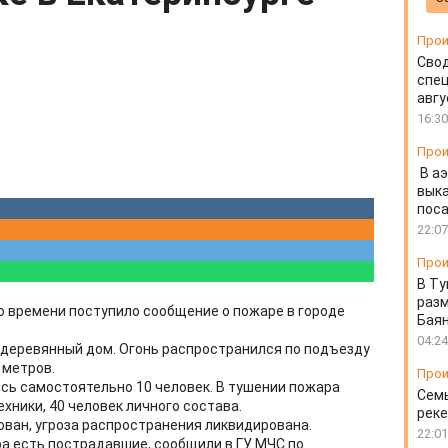
Прои
Свод
спец
авгу
16:30
Прои
В а
выка
пос
22:07
Прои
В Ту
разм
го времени поступило сообщение о пожаре в городе
Бая
04:24
деревянный дом. Огонь распространился по подъезду
 метров.
Прои
сь самостоятельно 10 человек. В тушении пожара
Семь
хники, 40 человек личного состава.
реке
зован, угроза распространения ликвидирована.
22:01
а есть пострадавшие, сообщили в ГУ МЧС по