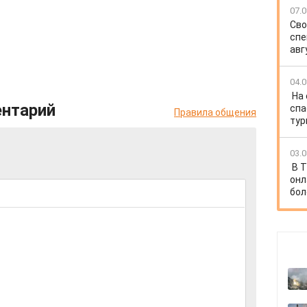
07.0
Сво
спе
авг
04.0
На
ентарий
спа
Правила общения
тур
03.0
В Т
онл
бол