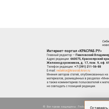
Сиб
ново
Интернет-портал «КРАСРАБ.РУ»
Главный редактор —
Павловский Владимир
Адрес редакции:
660075, Красноярский край
Железнодорожников, д. 17, пом. 9, оф. 6
Телефон редакции:
+7 (391) 211-56-88
E-mail:
redaktor@krasrab.krsn.ru
Мнения авторов статей, опубликованных на 
материалов, размещённых в разделах «Мнен
а также комментариев пользователей к мате
не совпадать с позицией редакции.
Оставаясь 
для пов
Все права защищены. Любые материалы, ра