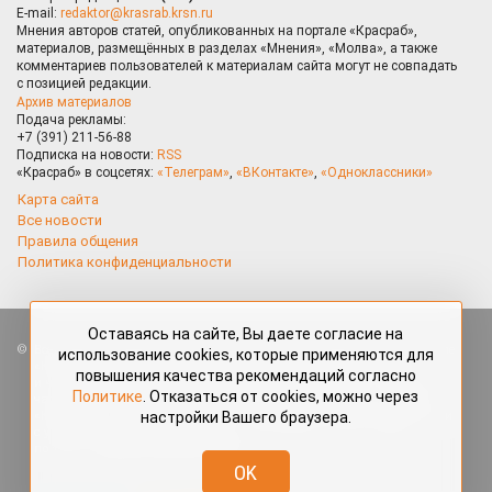
E-mail:
redaktor@krasrab.krsn.ru
Мнения авторов статей, опубликованных на портале «Красраб»,
материалов, размещённых в разделах «Мнения», «Молва», а также
комментариев пользователей к материалам сайта могут не совпадать
с позицией редакции.
Архив материалов
Подача рекламы:
+7 (391) 211-56-88
Подписка на новости:
RSS
«Красраб» в соцсетях:
«Телеграм»
,
«ВКонтакте»
,
«Одноклассники»
Карта сайта
Все новости
Правила общения
Политика конфиденциальности
Оставаясь на сайте, Вы даете согласие на
Все права защищены. Любые материалы, размещённые на портале
использование cookies, которые применяются для
«Красраб.ру» сотрудниками редакции, нештатными авторами
повышения качества рекомендаций согласно
и читателями, являются объектами авторского права. Полное или
Политике
. Отказаться от cookies, можно через
частичное использование материалов, размещённых на портале
настройки Вашего браузера.
«Красраб.ру», допускается только с письменного согласия редакции
с указанием ссылки на источник. Все вопросы можно задать
по адресу
redaktor@krasrab.krsn.ru
.
OK