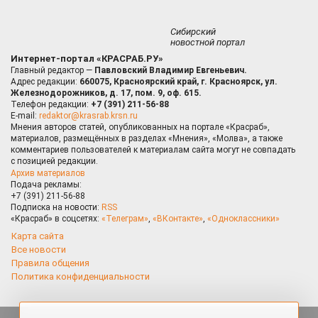
Сибирский
новостной портал
Интернет-портал «КРАСРАБ.РУ»
Главный редактор —
Павловский Владимир Евгеньевич.
Адрес редакции:
660075, Красноярский край, г. Красноярск, ул.
Железнодорожников, д. 17, пом. 9, оф. 615.
Телефон редакции:
+7 (391) 211-56-88
E-mail:
redaktor@krasrab.krsn.ru
Мнения авторов статей, опубликованных на портале «Красраб»,
материалов, размещённых в разделах «Мнения», «Молва», а также
комментариев пользователей к материалам сайта могут не совпадать
с позицией редакции.
Архив материалов
Подача рекламы:
+7 (391) 211-56-88
Подписка на новости:
RSS
«Красраб» в соцсетях:
«Телеграм»
,
«ВКонтакте»
,
«Одноклассники»
Карта сайта
Все новости
Правила общения
Политика конфиденциальности