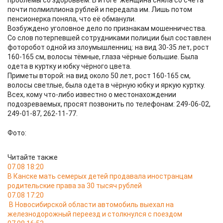
проблемы со здоровьем. В итоге женщина сняла со счёта
почти полмиллиона рублей и передала им. Лишь потом
пенсионерка поняла, что её обманули.
Возбуждено уголовное дело по признакам мошенничества.
Со слов потерпевшей сотрудниками полиции был составлен
фоторобот одной из злоумышленниц: на вид 30-35 лет, рост
160-165 см, волосы тёмные, глаза чёрные большие. Была
одета в куртку и юбку чёрного цвета.
Приметы второй: на вид около 50 лет, рост 160-165 см,
волосы светлые, была одета в чёрную юбку и яркую куртку.
Всех, кому что-либо известно о местонахождении
подозреваемых, просят позвонить по телефонам: 249-06-02,
249-01-87, 262-11-77.
Фото:
Читайте также
07.08 18:20
В Канске мать семерых детей продавала иностранцам
родительские права за 30 тысяч рублей
07.08 17:20
В Новосибирской области автомобиль выехал на
железнодорожный переезд и столкнулся с поездом