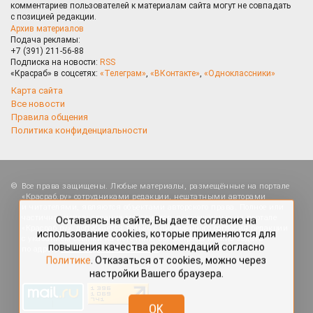
комментариев пользователей к материалам сайта могут не совпадать
с позицией редакции.
Архив материалов
Подача рекламы:
+7 (391) 211-56-88
Подписка на новости:
RSS
«Красраб» в соцсетях:
«Телеграм»
,
«ВКонтакте»
,
«Одноклассники»
Карта сайта
Все новости
Правила общения
Политика конфиденциальности
Оставаясь на сайте, Вы даете согласие на
Все права защищены. Любые материалы, размещённые на портале
использование cookies, которые применяются для
«Красраб.ру» сотрудниками редакции, нештатными авторами
повышения качества рекомендаций согласно
и читателями, являются объектами авторского права. Полное или
Политике
. Отказаться от cookies, можно через
частичное использование материалов, размещённых на портале
настройки Вашего браузера.
«Красраб.ру», допускается только с письменного согласия редакции
с указанием ссылки на источник. Все вопросы можно задать
по адресу
redaktor@krasrab.krsn.ru
.
OK