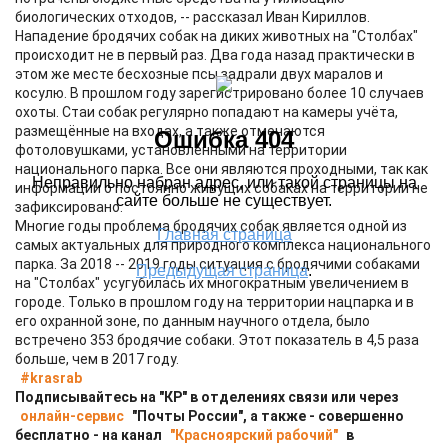
биологических отходов, -- рассказал Иван Кириллов.
Нападение бродячих собак на диких животных на "Столбах"
происходит не в первый раз. Два года назад практически в
этом же месте бесхозные псы задрали двух маралов и
косулю. В прошлом году зарегистрировано более 10 случаев
охоты. Стаи собак регулярно попадают на камеры учёта,
размещённые на входах, а также отмечаются
фотоловушками, установленными на территории
национального парка. Все они являются проходными, так как
информации о постоянно живущих собаках на территории не
зафиксировано.
Многие годы проблема бродячих собак является одной из
самых актуальных для природного комплекса национального
парка. За 2018 -- 2019 годы ситуация с бродячими собаками
на "Столбах" усугубилась их многократным увеличением в
городе. Только в прошлом году на территории нацпарка и в
его охранной зоне, по данным научного отдела, было
встречено 353 бродячие собаки. Этот показатель в 4,5 раза
больше, чем в 2017 году.
#krasrab
Подписывайтесь на "КР" в отделениях связи или через
онлайн-сервис
"Почты России", а также - совершенно
бесплатно - на канал
"Красноярский рабочий"
в