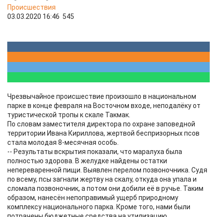
Происшествия
03.03.2020 16:46
545
Чрезвычайное происшествие произошло в национальном
парке в конце февраля на Восточном входе, неподалёку от
туристической тропы к скале Такмак.
По словам заместителя директора по охране заповедной
территории Ивана Кириллова, жертвой беспризорных псов
стала молодая 8-месячная особь.
-- Результаты вскрытия показали, что маралуха была
полностью здорова. В желудке найдены остатки
непереваренной пищи. Выявлен перелом позвоночника. Судя
по всему, псы загнали жертву на скалу, откуда она упала и
сломала позвоночник, а потом они добили её в ручье. Таким
образом, нанесён непоправимый ущерб природному
комплексу национального парка. Кроме того, нами были
потрачены бюджетные средства на утилизацию