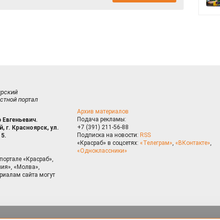
ирский
стной портал
Архив материалов
Подача рекламы:
 Евгеньевич.
+7 (391) 211-56-88
, г. Красноярск, ул.
Подписка на новости:
RSS
15.
«Красраб» в соцсетях:
«Телеграм»
,
«ВКонтакте»
,
«Одноклассники»
портале «Красраб»,
ия», «Молва»,
риалам сайта могут
на сайте, Вы даете согласие на использование cookies, которые 
ышения качества рекомендаций согласно
Политике
. Отказаться от
можно через настройки Вашего браузера.