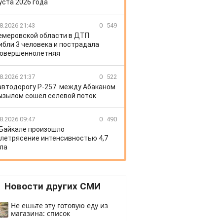
уста 2026 года
8.2026 21:43
0
549
емеровской области в ДТП
ибли 3 человека и пострадала
овершеннолетняя
8.2026 21:37
0
522
автодорогу Р-257 между Абаканом
ызылом сошёл селевой поток
8.2026 09:47
0
490
 Байкале произошло
летрясение интенсивностью 4,7
ла
Новости других СМИ
Не ешьте эту готовую еду из
магазина: список