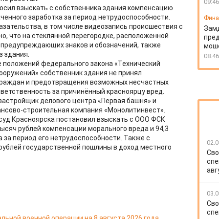
09:46
росил взыскать с собственника здания компенсацию
ченного заработка за период нетрудоспособности.
Фин
зательства, в том числе видеозапись происшествия с
Зам
о, что на стеклянной перегородке, расположенной
пред
 предупреждающих знаков и обозначений, также
моше
з здания.
08:46
ие положений федерального закона «Технический
сооружений» собственник здания не принял
граждан и предотвращения возможных несчастных
тветственность за причинённый красноярцу вред.
застройщик делового центра «Первая башня» и
ансово-строительная компания «Монолитинвест».
 суд Красноярска постановил взыскать с ООО ФСК
тысяч рублей компенсации морального вреда и 94,3
 за период его нетрудоспособности. Также с
02.0
 рублей государственной пошлины в доход местного
Сво
спе
авг
03.0
Сво
спе
льной военной операции на 8 августа 2026 года