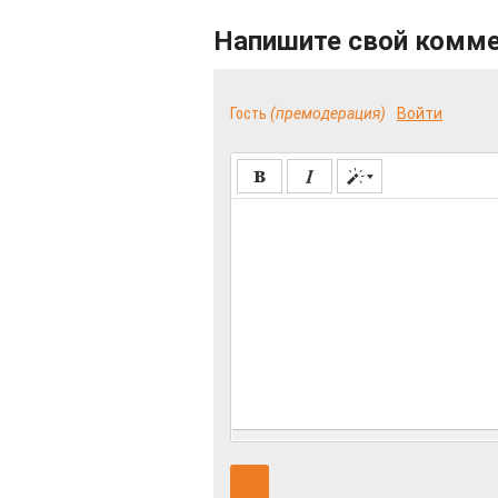
Напишите свой комм
Гость
(премодерация)
Войти