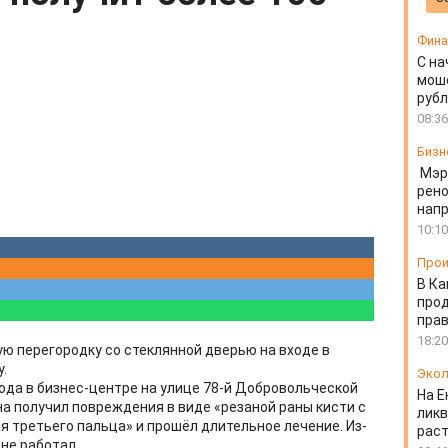
Фин
С на
моше
руб
08:36
Бизн
Мэр
рено
напр
10:10
Прои
В Ка
про
прав
18:20
ую перегородку со стеклянной дверью на входе в
у.
Экол
ода в бизнес-центре на улице 78-й Добровольческой
На Е
а получил повреждения в виде «резаной раны кисти с
ликв
 третьего пальца» и прошёл длительное лечение. Из-
раст
 не работал.