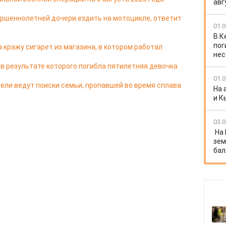
авг
ершеннолетней дочери ездить на мотоцикле, ответит
01.0
В К
пог
 кражу сигарет из магазина, в котором работал
нес
 в результате которого погибла пятилетняя девочка
01.0
ели ведут поиски семьи, пропавшей во время сплава
На 
и К
03.0
На
зем
бал