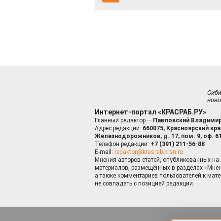
Сиб
ново
Интернет-портал «КРАСРАБ.РУ»
Главный редактор —
Павловский Владимир
Адрес редакции:
660075, Красноярский край
Железнодорожников, д. 17, пом. 9, оф. 6
Телефон редакции:
+7 (391) 211-56-88
E-mail:
redaktor@krasrab.krsn.ru
Мнения авторов статей, опубликованных на 
материалов, размещённых в разделах «Мнен
а также комментариев пользователей к мате
не совпадать с позицией редакции.
Оставаясь 
для пов