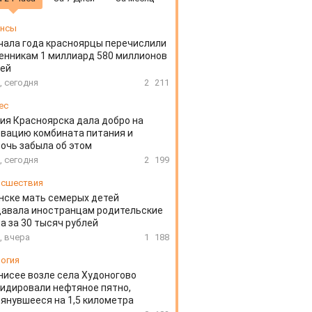
ансы
чала года красноярцы перечислили
нникам 1 миллиард 580 миллионов
лей
, сегодня
2
211
ес
ия Красноярска дала добро на
вацию комбината питания и
очь забыла об этом
, сегодня
2
199
сшествия
нске мать семерых детей
давала иностранцам родительские
а за 30 тысяч рублей
, вчера
1
188
огия
нисее возле села Худоногово
идировали нефтяное пятно,
янувшееся на 1,5 километра