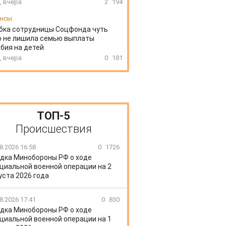
, вчера
2
194
ансы
бка сотрудницы Соцфонда чуть
о не лишила семью выплаты
бия на детей
, вчера
0
181
ТОП-5
Происшествия
8.2026 16:58
0
1726
дка Минобороны РФ о ходе
циальной военной операции на 2
уста 2026 года
8.2026 17:41
0
830
дка Минобороны РФ о ходе
циальной военной операции на 1