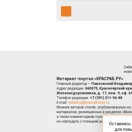
Сиб
ново
Интернет-портал «КРАСРАБ.РУ»
Главный редактор —
Павловский Владимир
Адрес редакции:
660075, Красноярский край
Железнодорожников, д. 17, пом. 9, оф. 6
Телефон редакции:
+7 (391) 211-56-88
E-mail:
redaktor@krasrab.krsn.ru
Мнения авторов статей, опубликованных на 
материалов, размещённых в разделах «Мнен
а также комментариев пользователей к мате
не совпадать с позицией редакции.
Оставаясь 
для пов