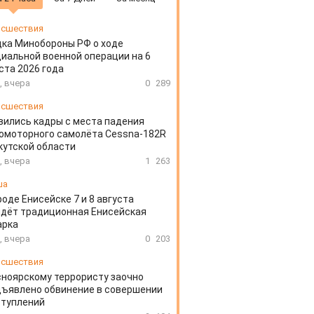
сшествия
ка Минобороны РФ о ходе
иальной военной операции на 6
ста 2026 года
, вчера
0
289
сшествия
вились кадры с места падения
омоторного самолёта Cessna-182R
кутской области
, вчера
1
263
ша
роде Енисейске 7 и 8 августа
дёт традиционная Енисейская
арка
, вчера
0
203
сшествия
ноярскому террористу заочно
ъявлено обвинение в совершении
ступлений