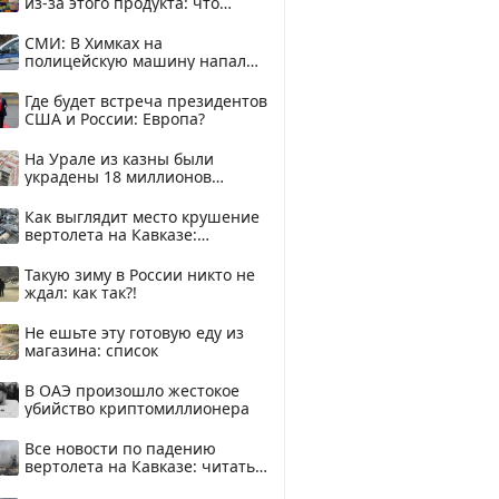
из-за этого продукта: что
купить?
СМИ: В Химках на
полицейскую машину напали
и подожгли.
Где будет встреча президентов
США и России: Европа?
На Урале из казны были
украдены 18 миллионов
рублей
Как выглядит место крушение
вертолета на Кавказе:
смотреть
Такую зиму в России никто не
ждал: как так?!
Не ешьте эту готовую еду из
магазина: список
В ОАЭ произошло жестокое
убийство криптомиллионера
Все новости по падению
вертолета на Кавказе: читать
здесь