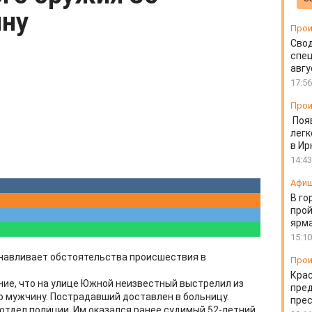
ину
Прои
Свод
спец
авгу
17:56
Прои
Поя
легк
в Ир
14:43
Афи
В го
прой
ярм
15:10
анавливает обстоятельства происшествия в
Прои
Крас
ие, что на улице Южной неизвестный выстрелил из
пред
о мужчину. Пострадавший доставлен в больницу.
пре
отдел полиции. Им оказался ранее судимый 52-летний