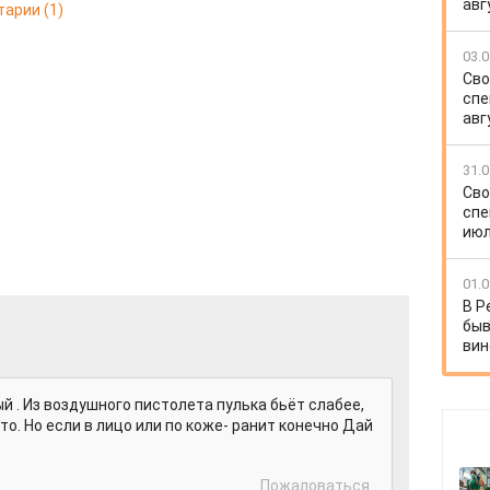
авг
тарии
(1)
03.0
Сво
спе
авг
31.0
Сво
спе
июл
01.0
В Р
быв
вин
й . Из воздушного пистолета пулька бьёт слабее,
то. Но если в лицо или по коже- ранит конечно Дай
Пожаловаться