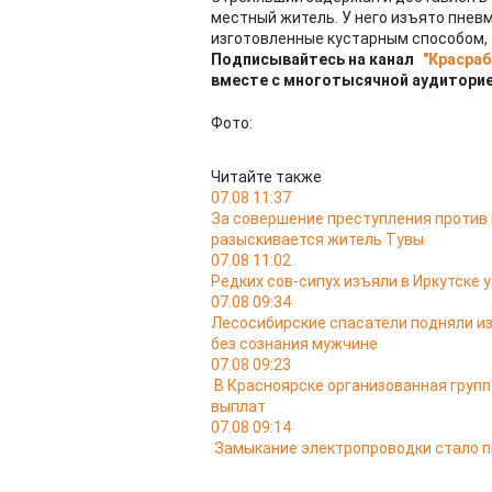
местный житель. У него изъято пнев
изготовленные кустарным способом, -
Подписывайтесь на канал
"Красраб
вместе с многотысячной аудиторие
Фото:
Читайте также
07.08 11:37
За совершение преступления против
разыскивается житель Тувы
07.08 11:02
Редких сов-сипух изъяли в Иркутске
07.08 09:34
Лесосибирские спасатели подняли из
без сознания мужчине
07.08 09:23
В Красноярске организованная груп
выплат
07.08 09:14
Замыкание электропроводки стало п