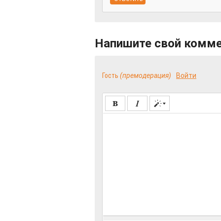
Напишите свой комм
Гость
(премодерация)
Войти