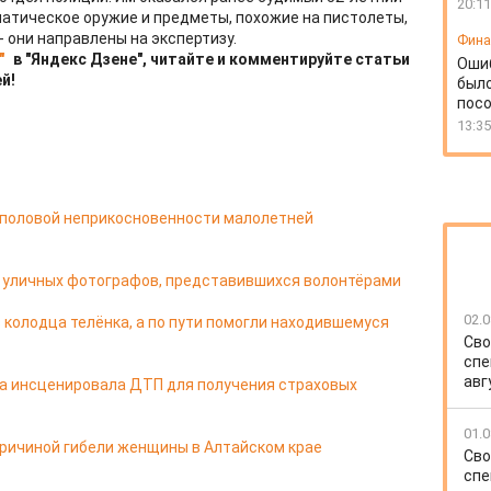
20:11
матическое оружие и предметы, похожие на пистолеты,
 они направлены на экспертизу.
Фин
"
в "Яндекс Дзене", читайте и комментируйте статьи
Оши
й!
был
посо
13:35
 половой неприкосновенности малолетней
 у уличных фотографов, представившихся волонтёрами
02.0
 колодца телёнка, а по пути помогли находившемуся
Сво
спе
авг
па инсценировала ДТП для получения страховых
01.0
ричиной гибели женщины в Алтайском крае
Сво
спе