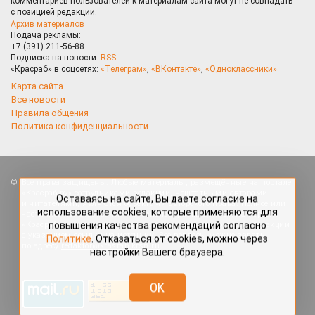
комментариев пользователей к материалам сайта могут не совпадать
с позицией редакции.
Архив материалов
Подача рекламы:
+7 (391) 211-56-88
Подписка на новости:
RSS
«Красраб» в соцсетях:
«Телеграм»
,
«ВКонтакте»
,
«Одноклассники»
Карта сайта
Все новости
Правила общения
Политика конфиденциальности
Оставаясь на сайте, Вы даете согласие на
Все права защищены. Любые материалы, размещённые на портале
использование cookies, которые применяются для
«Красраб.ру» сотрудниками редакции, нештатными авторами
повышения качества рекомендаций согласно
и читателями, являются объектами авторского права. Полное или
частичное использование материалов, размещённых на портале
Политике
. Отказаться от cookies, можно через
«Красраб.ру», допускается только с письменного согласия редакции
настройки Вашего браузера.
с указанием ссылки на источник. Все вопросы можно задать
по адресу
redaktor@krasrab.krsn.ru
.
OK