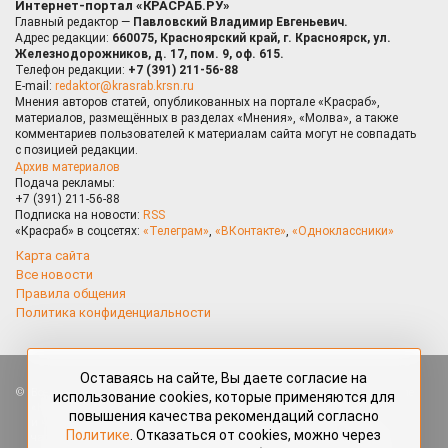
Интернет-портал «КРАСРАБ.РУ»
Главный редактор —
Павловский Владимир Евгеньевич.
Адрес редакции:
660075, Красноярский край, г. Красноярск, ул.
Железнодорожников, д. 17, пом. 9, оф. 615.
Телефон редакции:
+7 (391) 211-56-88
E-mail:
redaktor@krasrab.krsn.ru
Мнения авторов статей, опубликованных на портале «Красраб»,
материалов, размещённых в разделах «Мнения», «Молва», а также
комментариев пользователей к материалам сайта могут не совпадать
с позицией редакции.
Архив материалов
Подача рекламы:
+7 (391) 211-56-88
Подписка на новости:
RSS
«Красраб» в соцсетях:
«Телеграм»
,
«ВКонтакте»
,
«Одноклассники»
Карта сайта
Все новости
Правила общения
Политика конфиденциальности
Оставаясь на сайте, Вы даете согласие на
Все права защищены. Любые материалы, размещённые на портале
использование cookies, которые применяются для
«Красраб.ру» сотрудниками редакции, нештатными авторами
повышения качества рекомендаций согласно
и читателями, являются объектами авторского права. Полное или
Политике
. Отказаться от cookies, можно через
частичное использование материалов, размещённых на портале