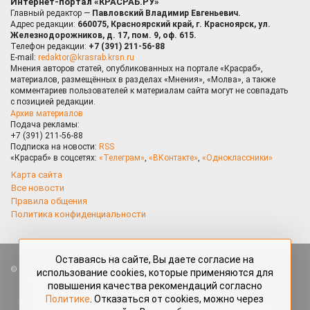
Интернет-портал «КРАСРАБ.РУ»
Главный редактор —
Павловский Владимир Евгеньевич.
Адрес редакции:
660075, Красноярский край, г. Красноярск, ул.
Железнодорожников, д. 17, пом. 9, оф. 615.
Телефон редакции:
+7 (391) 211-56-88
E-mail:
redaktor@krasrab.krsn.ru
Мнения авторов статей, опубликованных на портале «Красраб»,
материалов, размещённых в разделах «Мнения», «Молва», а также
комментариев пользователей к материалам сайта могут не совпадать
с позицией редакции.
Архив материалов
Подача рекламы:
+7 (391) 211-56-88
Подписка на новости:
RSS
«Красраб» в соцсетях:
«Телеграм»
,
«ВКонтакте»
,
«Одноклассники»
Карта сайта
Все новости
Правила общения
Политика конфиденциальности
Оставаясь на сайте, Вы даете согласие на
Все права защищены. Любые материалы, размещённые на портале
использование cookies, которые применяются для
«Красраб.ру» сотрудниками редакции, нештатными авторами
повышения качества рекомендаций согласно
и читателями, являются объектами авторского права. Полное или
Политике
. Отказаться от cookies, можно через
частичное использование материалов, размещённых на портале