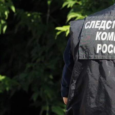
Происшествия
09.06.2026 18:56
378
Фото:
СК Российской Федерации по Новосибирской области
Следователем следственного отдела по Дзержинскому
району города Новосибирска следственного управления
Следственного комитета Российской Федерации по
Новосибирской области возбуждено уголовное дело по
факту убийства 45-летнего мужчины.
Днём 7 июня в одном из частных домов родители на почве
длительных неприязненных отношений к своему сыну,