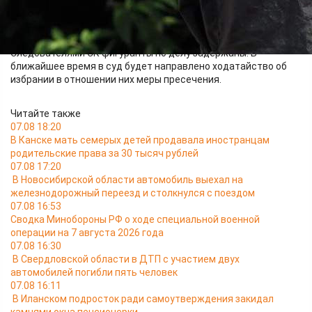
вызванных его аморальным поведением, задушили его.
Сотрудниками вневедомственной охраны Росгвардии
подозреваемые в убийстве были задержаны.
Следователями СК фигуранты по делу задержаны. В
ближайшее время в суд будет направлено ходатайство об
избрании в отношении них меры пресечения.
Читайте также
07.08 18:20
В Канске мать семерых детей продавала иностранцам
родительские права за 30 тысяч рублей
07.08 17:20
В Новосибирской области автомобиль выехал на
железнодорожный переезд и столкнулся с поездом
07.08 16:53
Сводка Минобороны РФ о ходе специальной военной
операции на 7 августа 2026 года
07.08 16:30
В Свердловской области в ДТП с участием двух
автомобилей погибли пять человек
07.08 16:11
В Иланском подросток ради самоутверждения закидал