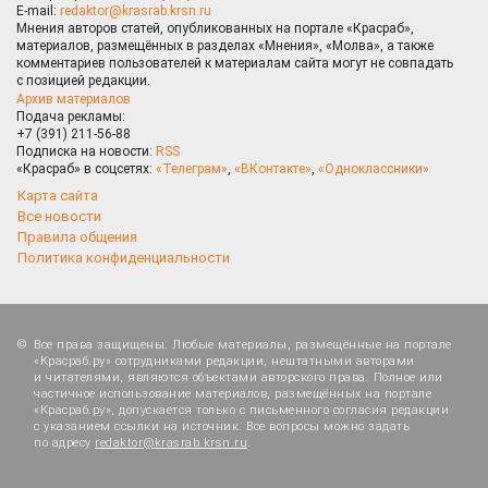
E-mail:
redaktor@krasrab.krsn.ru
Мнения авторов статей, опубликованных на портале «Красраб»,
материалов, размещённых в разделах «Мнения», «Молва», а также
комментариев пользователей к материалам сайта могут не совпадать
с позицией редакции.
Архив материалов
Подача рекламы:
+7 (391) 211-56-88
Подписка на новости:
RSS
«Красраб» в соцсетях:
«Телеграм»
,
«ВКонтакте»
,
«Одноклассники»
Карта сайта
Все новости
Правила общения
Политика конфиденциальности
Все права защищены. Любые материалы, размещённые на портале
«Красраб.ру» сотрудниками редакции, нештатными авторами
и читателями, являются объектами авторского права. Полное или
частичное использование материалов, размещённых на портале
«Красраб.ру», допускается только с письменного согласия редакции
с указанием ссылки на источник. Все вопросы можно задать
по адресу
redaktor@krasrab.krsn.ru
.