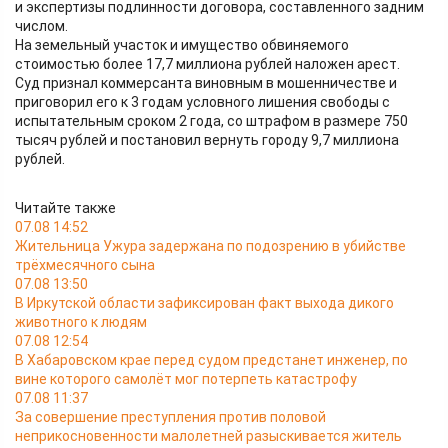
и экспертизы подлинности договора, составленного задним
числом.
На земельный участок и имущество обвиняемого
стоимостью более 17,7 миллиона рублей наложен арест.
Суд признал коммерсанта виновным в мошенничестве и
приговорил его к 3 годам условного лишения свободы с
испытательным сроком 2 года, со штрафом в размере 750
тысяч рублей и постановил вернуть городу 9,7 миллиона
рублей.
Читайте также
07.08 14:52
Жительница Ужура задержана по подозрению в убийстве
трёхмесячного сына
07.08 13:50
В Иркутской области зафиксирован факт выхода дикого
животного к людям
07.08 12:54
В Хабаровском крае перед судом предстанет инженер, по
вине которого самолёт мог потерпеть катастрофу
07.08 11:37
За совершение преступления против половой
неприкосновенности малолетней разыскивается житель