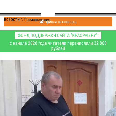
НОВОСТИ
\
Происшествия
Прислать новость
ФОНД ПОДДЕРЖКИ САЙТА "КРАСРАБ.РУ":
с начала 2026 года читатели перечислили 32 800
рублей
Условный срок получил
красноярский
бизнесмен за аферу с
муниципальной землёй