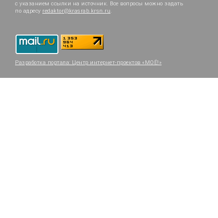
с указанием ссылки на источник. Все вопросы можно задать
по адресу
redaktor@krasrab.krsn.ru
.
Разработка портала:
Центр интернет-проектов «МОЁ!»