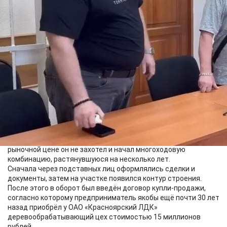
Происшествия
09.06.2026 09:57
353
Ещё в 2014 году красноярский предприниматель присмотрел
земельный участок площадью 4 тысячи квадратных метров
на улице Полтавской кревого центра. Покупать его по
рыночной цене он не захотел и начал многоходовую
комбинацию, растянувшуюся на несколько лет.
Сначала через подставных лиц оформлялись сделки и
документы, затем на участке появился контур строения.
После этого в оборот был введён договор купли-продажи,
согласно которому предприниматель якобы ещё почти 30 лет
назад приобрёл у ОАО «Красноярский ЛДК»
деревообрабатывающий цех стоимостью 15 миллионов
рублей.