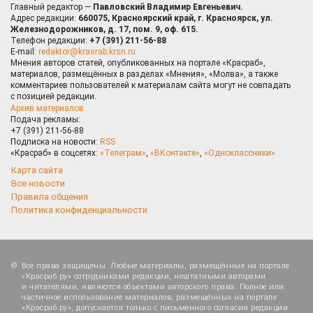
Главный редактор —
Павловский Владимир Евгеньевич.
Адрес редакции:
660075, Красноярский край, г. Красноярск, ул.
Железнодорожников, д. 17, пом. 9, оф. 615.
Телефон редакции:
+7 (391) 211-56-88
E-mail:
redaktor@krasrab.krsn.ru
Мнения авторов статей, опубликованных на портале «Красраб»,
материалов, размещённых в разделах «Мнения», «Молва», а также
комментариев пользователей к материалам сайта могут не совпадать
с позицией редакции.
Архив материалов
Подача рекламы:
+7 (391) 211-56-88
Подписка на новости:
RSS
«Красраб» в соцсетях:
«Телеграм»
,
«ВКонтакте»
,
«Одноклассники»
Карта сайта
Все новости
Правила общения
Политика конфиденциальности
Все права защищены. Любые материалы, размещённые на портале
«Красраб.ру» сотрудниками редакции, нештатными авторами
и читателями, являются объектами авторского права. Полное или
частичное использование материалов, размещённых на портале
«Красраб.ру», допускается только с письменного согласия редакции