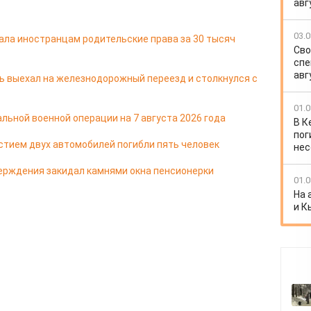
авг
03.0
ала иностранцам родительские права за 30 тысяч
Сво
спе
авг
ь выехал на железнодорожный переезд и столкнулся с
01.0
льной военной операции на 7 августа 2026 года
В К
пог
стием двух автомобилей погибли пять человек
нес
ерждения закидал камнями окна пенсионерки
01.0
На 
и К