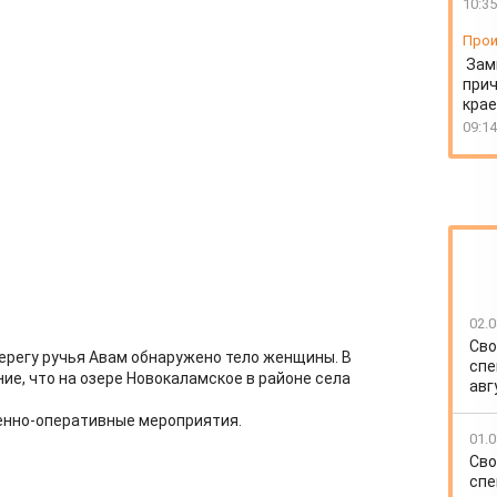
10:35
Прои
Зам
прич
крае
09:14
02.0
Сво
ерегу ручья Авам обнаружено тело женщины. В
спе
ие, что на озере Новокаламское в районе села
авг
енно-оперативные мероприятия.
01.0
Сво
спе