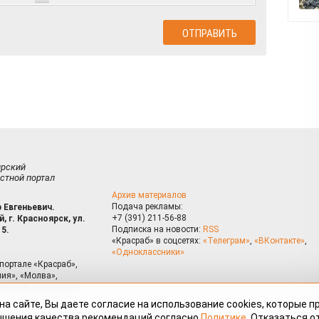
ирский
стной портал
Архив материалов
Подача рекламы:
 Евгеньевич.
+7 (391) 211-56-88
, г. Красноярск, ул.
Подписка на новости:
RSS
15.
«Красраб» в соцсетях:
«Телеграм»
,
«ВКонтакте»
,
«Одноклассники»
портале «Красраб»,
ия», «Молва»,
риалам сайта могут
на сайте, Вы даете согласие на использование cookies, которые 
ышения качества рекомендаций согласно
Политике
. Отказаться от