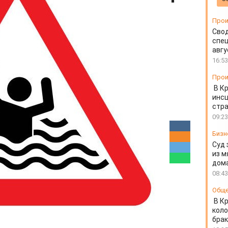
Прои
Свод
спец
авгу
16:53
Прои
В К
инс
стр
09:23
Бизн
Суд 
из м
дом
08:43
Общ
В К
коло
бра