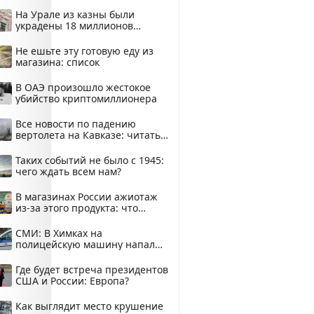
На Урале из казны были
украдены 18 миллионов
рублей
Не ешьте эту готовую еду из
магазина: список
В ОАЭ произошло жестокое
убийство криптомиллионера
Все новости по падению
вертолета на Кавказе: читать
здесь
Таких событий не было с 1945:
чего ждать всем нам?
В магазинах России ажиотаж
из-за этого продукта: что
купить?
СМИ: В Химках на
полицейскую машину напали
и подожгли.
Где будет встреча президентов
США и России: Европа?
Как выглядит место крушение