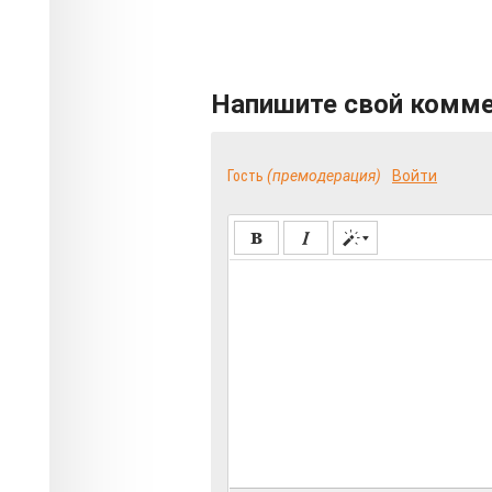
Напишите свой комм
Гость
(премодерация)
Войти