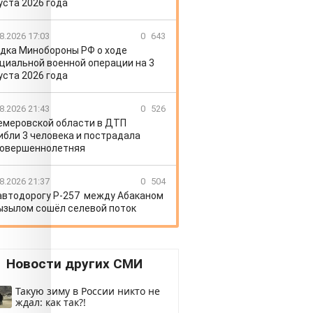
уста 2026 года
8.2026 17:03
0
643
дка Минобороны РФ о ходе
циальной военной операции на 3
уста 2026 года
8.2026 21:43
0
526
емеровской области в ДТП
ибли 3 человека и пострадала
овершеннолетняя
8.2026 21:37
0
504
автодорогу Р-257 между Абаканом
ызылом сошёл селевой поток
Новости других СМИ
Такую зиму в России никто не
ждал: как так?!