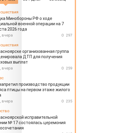
сшествия
ка Минобороны РФ о ходе
иальной военной операции на 7
ста 2026 года
, вчера
0
297
сшествия
расноярске организованная группа
ценировала ДТП для получения
аховых выплат
, вчера
0
259
ес
запретил производство продукции
яса птицы на первом этаже жилого
а
, вчера
0
235
ество
расноярской исправительной
нии № 17 состоялась церемония
косочетания