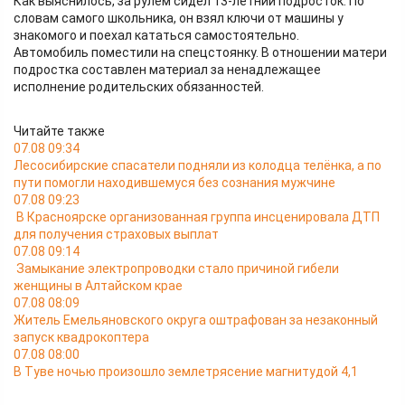
Как выяснилось, за рулём сидел 13-летний подросток. По
словам самого школьника, он взял ключи от машины у
знакомого и поехал кататься самостоятельно.
Автомобиль поместили на спецстоянку. В отношении матери
подростка составлен материал за ненадлежащее
исполнение родительских обязанностей.
Читайте также
07.08 09:34
Лесосибирские спасатели подняли из колодца телёнка, а по
пути помогли находившемуся без сознания мужчине
07.08 09:23
В Красноярске организованная группа инсценировала ДТП
для получения страховых выплат
07.08 09:14
Замыкание электропроводки стало причиной гибели
женщины в Алтайском крае
07.08 08:09
Житель Емельяновского округа оштрафован за незаконный
запуск квадрокоптера
07.08 08:00
В Туве ночью произошло землетрясение магнитудой 4,1