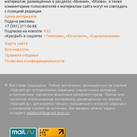
материалов, размещённых в разделах «Мнения», «Молва», а также
комментариев пользователей к материалам сайта могут не совпадать
с позицией редакции.
Архив материалов
Подача рекламы:
+7 (391) 211-56-88
Подписка на новости:
RSS
«Красраб» в соцсетях:
«Телеграм»
,
«ВКонтакте»
,
«Одноклассники»
Карта сайта
Все новости
Правила общения
Политика конфиденциальности
Все права защищены. Любые материалы, размещённые на портале
«Красраб.ру» сотрудниками редакции, нештатными авторами
и читателями, являются объектами авторского права. Полное или
частичное использование материалов, размещённых на портале
«Красраб.ру», допускается только с письменного согласия редакции
с указанием ссылки на источник. Все вопросы можно задать
по адресу
redaktor@krasrab.krsn.ru
.