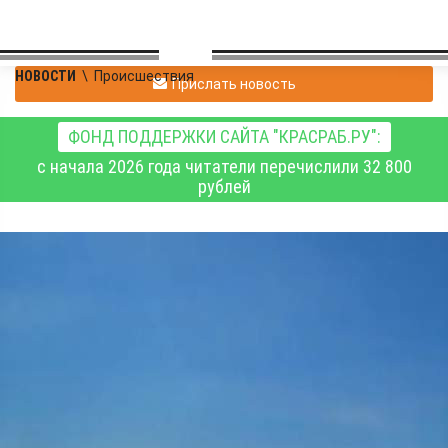
НОВОСТИ
\
Происшествия
Прислать новость
ФОНД ПОДДЕРЖКИ САЙТА "КРАСРАБ.РУ":
с начала 2026 года читатели перечислили 32 800
рублей
13-летний
шарыповский
подросток пытался
крыться от
инспекторов ДПС на
БМВ