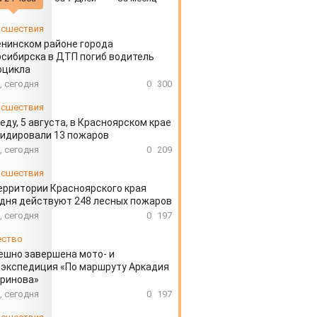
сшествия
енинском районе города
сибирска в ДТП погиб водитель
оцикла
, сегодня
0
300
сшествия
еду, 5 августа, в Красноярском крае
идировали 13 пожаров
, сегодня
0
209
сшествия
ерритории Красноярского края
дня действуют 248 лесных пожаров
, сегодня
0
197
ество
ешно завершена мото- и
экспедиция «По маршруту Аркадия
аринова»
, сегодня
0
197