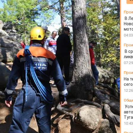
дил ногу
Прои
В Л
Ново
мот
04:03
Прои
В ср
ликв
07:29
Прои
На т
сего
12:26
Общ
Усп
авто
Туг
10:43