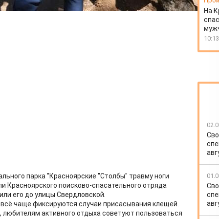
Прои
На К
спас
муж
10:13
02.0
Сво
спе
авг
01.0
ального парка "Красноярские "Столбы" травму ноги
ли Красноярского поисково-спасательного отряда
Сво
спе
или его до улицы Свердловской.
авг
а всё чаще фиксируются случаи присасывания клещей.
, любителям активного отдыха советуют пользоваться