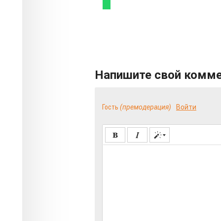
Напишите свой комм
Гость
(премодерация)
Войти