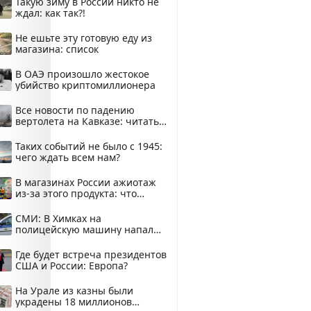
Такую зиму в России никто не
ждал: как так?!
Не ешьте эту готовую еду из
магазина: список
В ОАЭ произошло жестокое
убийство криптомиллионера
Все новости по падению
вертолета на Кавказе: читать
здесь
Таких событий не было с 1945:
чего ждать всем нам?
В магазинах России ажиотаж
из-за этого продукта: что
купить?
СМИ: В Химках на
полицейскую машину напали
и подожгли.
Где будет встреча президентов
США и России: Европа?
На Урале из казны были
украдены 18 миллионов