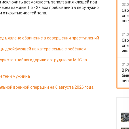
ы исключить возможность заползания клещей под
03.0
Через каждые 1,5 - 2 часа пребывания в лесу нужно
Сво
 открытых частей тела.
спе
авг
31.0
редъявлено обвинение в совершении преступлений
Сво
спе
щь дрейфующей на катере семье с ребёнком
июл
туристов поблагодарили сотрудников МЧС за
01.0
В Р
быв
-летний мужчина
вин
льной военной операции на 6 августа 2026 года