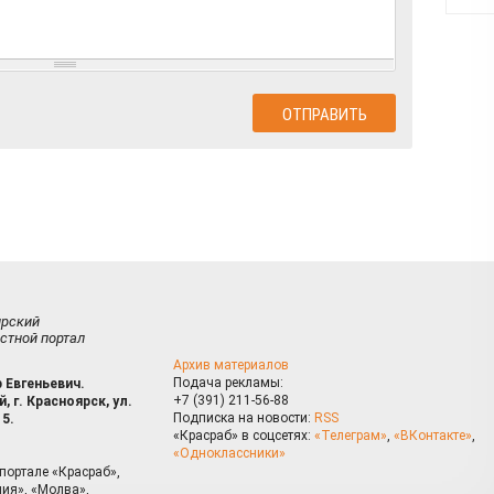
ирский
стной портал
Архив материалов
Подача рекламы:
 Евгеньевич.
+7 (391) 211-56-88
, г. Красноярск, ул.
Подписка на новости:
RSS
15.
«Красраб» в соцсетях:
«Телеграм»
,
«ВКонтакте»
,
«Одноклассники»
портале «Красраб»,
ия», «Молва»,