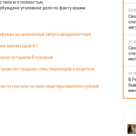
стила его полностью.
буждено уголовное дело по факту кражи.
03.0
Сво
спе
авг
фован за незаконный запуск квадрокоптера
31.0
ие магнитудой 4,1
Сво
спе
м крае потушили 8 пожаров
июл
отором пострадали семь пешеходов и водитель
01.0
В Р
быв
ия потратила на свои квартиры миллион рублей
вин