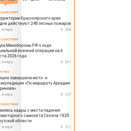
сшествия
ерритории Красноярского края
дня действуют 248 лесных пожаров
, вчера
0
268
сшествия
ка Минобороны РФ о ходе
иальной военной операции на 6
ста 2026 года
, вчера
0
261
ество
ешно завершена мото- и
экспедиция «По маршруту Аркадия
аринова»
, вчера
0
247
сшествия
вились кадры с места падения
омоторного самолёта Cessna-182R
кутской области
, вчера
0
221