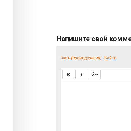
Напишите свой комм
Гость
(премодерация)
Войти