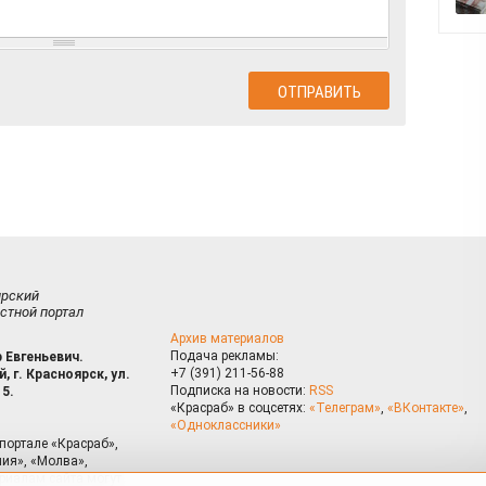
ирский
стной портал
Архив материалов
Подача рекламы:
 Евгеньевич.
+7 (391) 211-56-88
, г. Красноярск, ул.
Подписка на новости:
RSS
15.
«Красраб» в соцсетях:
«Телеграм»
,
«ВКонтакте»
,
«Одноклассники»
портале «Красраб»,
ия», «Молва»,
риалам сайта могут