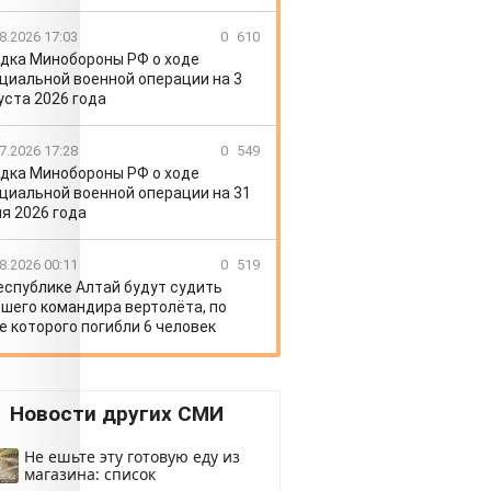
8.2026 17:03
0
610
дка Минобороны РФ о ходе
циальной военной операции на 3
уста 2026 года
7.2026 17:28
0
549
дка Минобороны РФ о ходе
циальной военной операции на 31
я 2026 года
8.2026 00:11
0
519
еспублике Алтай будут судить
шего командира вертолёта, по
е которого погибли 6 человек
Новости других СМИ
Не ешьте эту готовую еду из
магазина: список