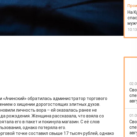
Прои
На К
спас
муж
10:13
02.0
Сво
спе
и «Ачинский» обратилась администратор торгового
авг
ением о хищении дорогостоящих элитных духов.
новили личность вора – ей оказалась ранее не
01.0
да рожэдения. Женщина рассказала, что взяла со
Сво
тала его в пакет и покинула магазин. С её слов
спе
ьзования, однако потеряла его.
авг
говой точке составил свыше 17 тысяч рублей, однако