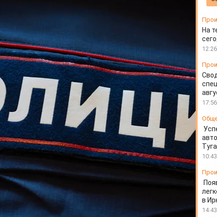
рфюмерном магазине
Прои
На т
сего
12:26
Прои
Свод
спец
авгу
17:56
Общ
Усп
авто
Туг
10:43
Прои
Поя
легк
в Ир
14:43