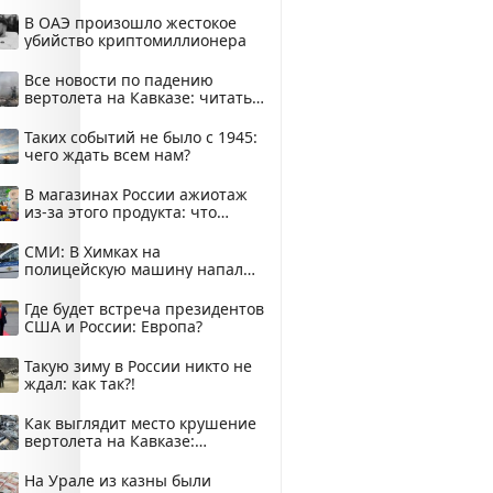
В ОАЭ произошло жестокое
убийство криптомиллионера
Все новости по падению
вертолета на Кавказе: читать
здесь
Таких событий не было с 1945:
чего ждать всем нам?
В магазинах России ажиотаж
из-за этого продукта: что
купить?
СМИ: В Химках на
полицейскую машину напали
и подожгли.
Где будет встреча президентов
США и России: Европа?
Такую зиму в России никто не
ждал: как так?!
Как выглядит место крушение
вертолета на Кавказе:
смотреть
На Урале из казны были