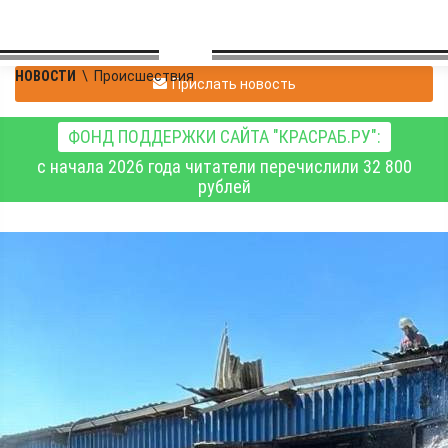
НОВОСТИ
\
Происшествия
Прислать новость
ФОНД ПОДДЕРЖКИ САЙТА "КРАСРАБ.РУ":
с начала 2026 года читатели перечислили 32 800
рублей
В субботу, 6 июня, в
Красноярском крае
потушили 22 пожара