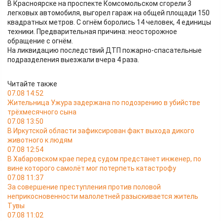
В Красноярске на проспекте Комсомольском сгорели 3
легковых автомобиля, выгорел гараж на общей площади 150
квадратных метров. С огнём боролись 14 человек, 4 единицы
техники. Предварительная причина: неосторожное
обращение с огнём.
На ликвидацию последствий ДТП пожарно-спасательные
подразделения выезжали вчера 4 раза.
Читайте также
07.08 14:52
Жительница Ужура задержана по подозрению в убийстве
трёхмесячного сына
07.08 13:50
В Иркутской области зафиксирован факт выхода дикого
животного к людям
07.08 12:54
В Хабаровском крае перед судом предстанет инженер, по
вине которого самолёт мог потерпеть катастрофу
07.08 11:37
За совершение преступления против половой
неприкосновенности малолетней разыскивается житель
Тувы
07.08 11:02