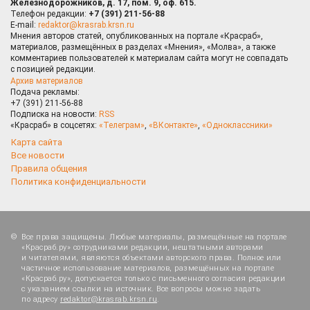
Железнодорожников, д. 17, пом. 9, оф. 615.
Телефон редакции:
+7 (391) 211-56-88
E-mail:
redaktor@krasrab.krsn.ru
Мнения авторов статей, опубликованных на портале «Красраб»,
материалов, размещённых в разделах «Мнения», «Молва», а также
комментариев пользователей к материалам сайта могут не совпадать
с позицией редакции.
Архив материалов
Подача рекламы:
+7 (391) 211-56-88
Подписка на новости:
RSS
«Красраб» в соцсетях:
«Телеграм»
,
«ВКонтакте»
,
«Одноклассники»
Карта сайта
Все новости
Правила общения
Политика конфиденциальности
Все права защищены. Любые материалы, размещённые на портале
«Красраб.ру» сотрудниками редакции, нештатными авторами
и читателями, являются объектами авторского права. Полное или
частичное использование материалов, размещённых на портале
«Красраб.ру», допускается только с письменного согласия редакции
с указанием ссылки на источник. Все вопросы можно задать
по адресу
redaktor@krasrab.krsn.ru
.