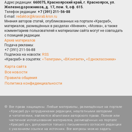
Адрес редакции:
660075, Красноярский край, г. Красноярск, ул.
Железнодорожников, д. 17, пом. 9, оф. 615.
Телефон редакции:
+7 (391) 211-56-88
E-mail:
redaktor@krasrab.krsn.ru
Мнения авторов статей, опубликованных на портале «Красраб»,
материалов, размещённых в разделах «Мнения», «Молва», а также
комментариев пользователей к материалам сайта могут не совпадать
с позицией редакции.
Архив материалов
Подача рекламы:
+7 (391) 211-56-88
Подписка на новости:
RSS
«Красраб» в соцсетях:
«Телеграм»
,
«ВКонтакте»
,
«Одноклассники»
Карта сайта
Все новости
Правила общения
Политика конфиденциальности
Все права защищены. Любые материалы, размещённые на портале
«Красраб.ру» сотрудниками редакции, нештатными авторами
и читателями, являются объектами авторского права. Полное или
частичное использование материалов, размещённых на портале
«Красраб.ру», допускается только с письменного согласия редакции
с указанием ссылки на источник. Все вопросы можно задать