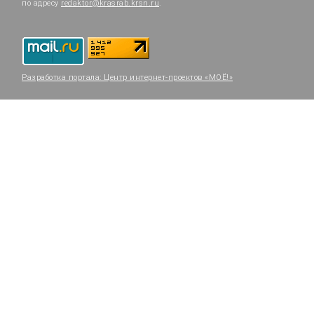
по адресу
redaktor@krasrab.krsn.ru
.
Разработка портала:
Центр интернет-проектов «МОЁ!»