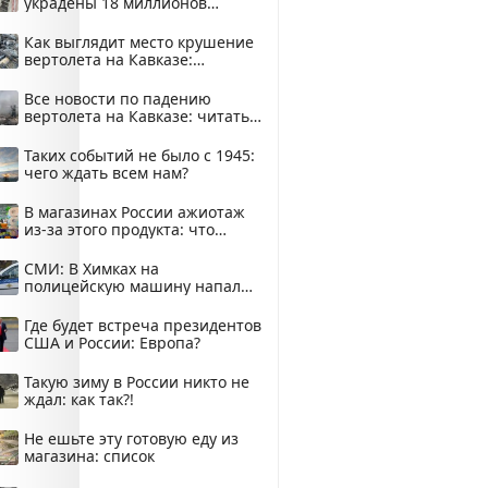
украдены 18 миллионов
рублей
Как выглядит место крушение
вертолета на Кавказе:
смотреть
Все новости по падению
вертолета на Кавказе: читать
здесь
Таких событий не было с 1945:
чего ждать всем нам?
В магазинах России ажиотаж
из-за этого продукта: что
купить?
СМИ: В Химках на
полицейскую машину напали
и подожгли.
Где будет встреча президентов
США и России: Европа?
Такую зиму в России никто не
ждал: как так?!
Не ешьте эту готовую еду из
магазина: список