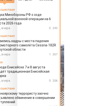
сшествия
ка Минобороны РФ о ходе
иальной военной операции на 6
ста 2026 года
, вчера
0
293
сшествия
вились кадры с места падения
омоторного самолёта Cessna-182R
кутской области
, вчера
1
267
ша
роде Енисейске 7 и 8 августа
дёт традиционная Енисейская
арка
, вчера
0
206
сшествия
ноярскому террористу заочно
ъявлено обвинение в совершении
ступлений