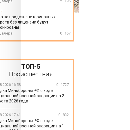
, вчера
2
195
иа
а по продаже ветеринанных
рств без лицензии будут
локироаны
, вчера
0
167
ТОП-5
Происшествия
8.2026 16:58
0
1727
дка Минобороны РФ о ходе
циальной военной операции на 2
уста 2026 года
8.2026 17:41
0
832
дка Минобороны РФ о ходе
циальной военной операции на 1