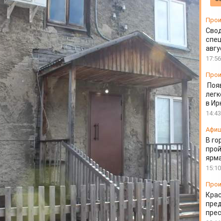
раждан
Прои
Свод
спец
авгу
17:56
Прои
Поя
легк
в Ир
14:43
Афи
В го
прой
ярм
15:10
Прои
Крас
пред
пре