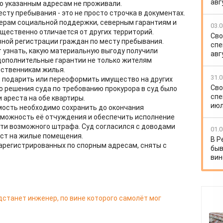
авг
по указанным адресам не проживали.
сту пребывания - это не просто строчка в документах.
мерам социальной поддержки, северным гарантиям и
03.0
ущественно отличается от других территорий.
Сво
вной регистрации граждан по месту пребывания.
спе
 узнать, какую материальную выгоду получили
авг
дополнительные гарантии не только жителям
бственникам жилья.
31.0
, подарить или переоформить имущество на других
Сво
о решения суда по требованию прокурора в суд было
спе
 ареста на обе квартиры.
июл
мость необходимо сохранить до окончания
зможность её отчуждения и обеспечить исполнение
асти возможного штрафа. Суд согласился с доводами
01.0
ест на жилые помещения.
В Р
зарегистрированных по спорным адресам, сняты с
быв
вин
дстанет инженер, по вине которого самолёт мог