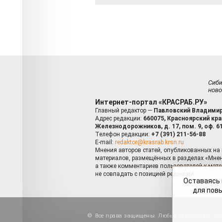
Сиб
ново
Интернет-портал «КРАСРАБ.РУ»
Главный редактор —
Павловский Владимир
Адрес редакции:
660075, Красноярский край
Железнодорожников, д. 17, пом. 9, оф. 6
Телефон редакции:
+7 (391) 211-56-88
E-mail:
redaktor@krasrab.krsn.ru
Мнения авторов статей, опубликованных на 
материалов, размещённых в разделах «Мнен
а также комментариев пользователей к мате
не совпадать с позицией редакции.
Оставаясь 
для пов
Все права защищены. Любые материалы, ра