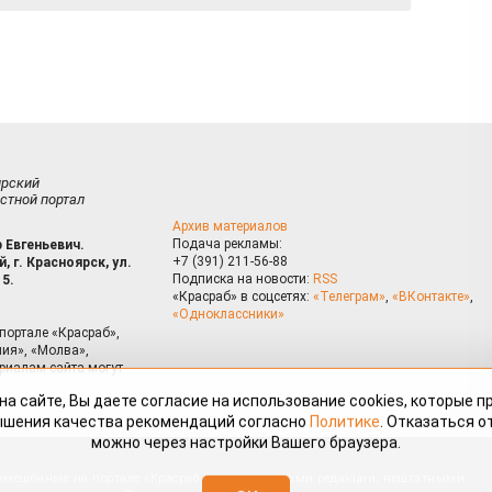
ирский
стной портал
Архив материалов
Подача рекламы:
 Евгеньевич.
+7 (391) 211-56-88
, г. Красноярск, ул.
Подписка на новости:
RSS
15.
«Красраб» в соцсетях:
«Телеграм»
,
«ВКонтакте»
,
«Одноклассники»
портале «Красраб»,
ия», «Молва»,
риалам сайта могут
на сайте, Вы даете согласие на использование cookies, которые 
ышения качества рекомендаций согласно
Политике
. Отказаться от
можно через настройки Вашего браузера.
змещённые на портале «Красраб.ру» сотрудниками редакции, нештатными
OK