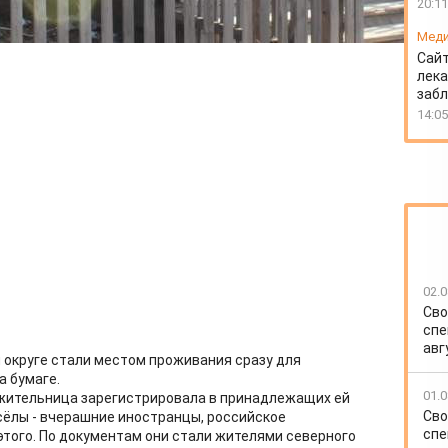
20:11
Мед
Сайт
лека
заб
14:05
02.0
Сво
спе
авг
м округе стали местом проживания сразу для
а бумаге.
01.0
 жительница зарегистрировала в принадлежащих ей
Сво
ёлы - вчерашние иностранцы, российское
спе
этого. По документам они стали жителями северного