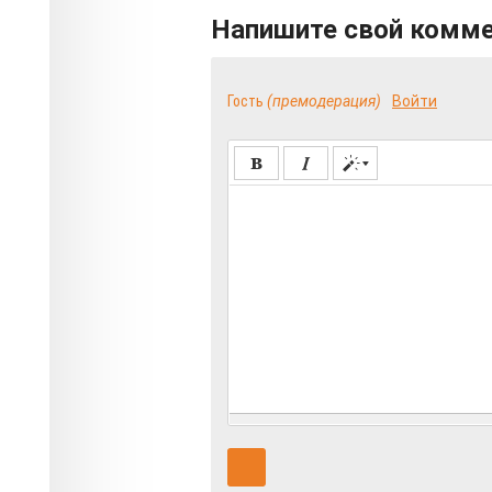
Напишите свой комм
Гость
(премодерация)
Войти