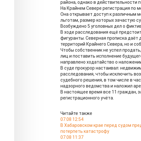
района, однако в действительности 
На Крайнем Севере регистрация по ме
Она открывает доступ к различным 
льготам, размер которых зачастую с
Возбуждено 5 уголовных дел о фикти
В ходе расследования ещё предстоит
фигуранты. Северная прописка даёт 
территорий Крайнего Севера, но и со
Чтобы собственник не успел продать
лиц и поставить исполнение будущег
направлено ходатайство о наложении
В суде прокурор настаивал: недвижи
расследования, чтобы исключить во
судебного решения, в том числе в ч
надзорного ведомства и наложил ар
В настоящее время все 11 граждан, 
регистрационного учёта.
Читайте также
07.08 12:54
В Хабаровском крае перед судом пре
потерпеть катастрофу
07.08 11:37