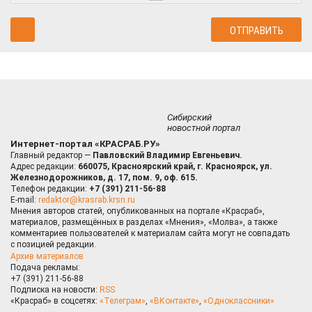
Сибирский
новостной портал
Интернет-портал «КРАСРАБ.РУ»
Главный редактор —
Павловский Владимир Евгеньевич.
Адрес редакции:
660075, Красноярский край, г. Красноярск, ул.
Железнодорожников, д. 17, пом. 9, оф. 615.
Телефон редакции:
+7 (391) 211-56-88
E-mail:
redaktor@krasrab.krsn.ru
Мнения авторов статей, опубликованных на портале «Красраб»,
материалов, размещённых в разделах «Мнения», «Молва», а также
комментариев пользователей к материалам сайта могут не совпадать
с позицией редакции.
Архив материалов
Подача рекламы:
+7 (391) 211-56-88
Подписка на новости:
RSS
«Красраб» в соцсетях:
«Телеграм»
,
«ВКонтакте»
,
«Одноклассники»